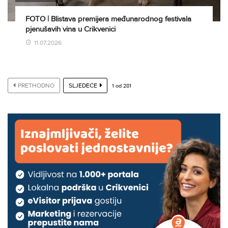
FOTO | Blistava premijera međunarodnog festivala
pjenušavih vina u Crikvenici
11.07.2026
PRETHODNO
SLJEDEĆE
1
od
281