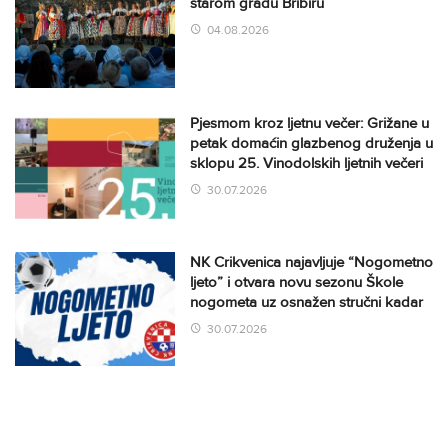
starom gradu Bribiru
04.08.2026
Pjesmom kroz ljetnu večer: Grižane u
petak domaćin glazbenog druženja u
sklopu 25. Vinodolskih ljetnih večeri
30.07.2026
NK Crikvenica najavljuje “Nogometno
ljeto” i otvara novu sezonu Škole
nogometa uz osnažen stručni kadar
30.07.2026