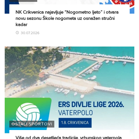
NK Crikvenica najavljuje “Nogometno ljeto” i otvara
novu sezonu Škole nogometa uz osnažen stručni
kadar
30.07.2026
OSTALI SPORTOVI
Više od dva desetljeća tradicije, vrhunskog vaterpola