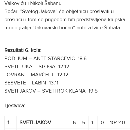
Valkoviću i Nikoli Šabanu.
Boćari “Svetog Jakova” će obljetnicu proslaviti u
prosincu i tom će prigodom biti predstavljena klupska
monografija “Jakovarski boćari” autora Ivice Šubata.
Rezultati 6. kola:
PODHUM – ANTE STARČEVIĆ 18:6
SVETI LUKA – SLOGA 12:12
LOVRAN – MARČELJI 12:12
SESVETE – LABIN 13:11
SVETI JAKOV – SVETI ROK KLANA 19:5
Ljestvica:
1.
SVETI JAKOV
6
5
1
0
104:40