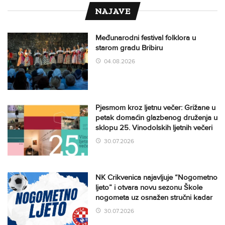
NAJAVE
Međunarodni festival folklora u
starom gradu Bribiru
04.08.2026
Pjesmom kroz ljetnu večer: Grižane u
petak domaćin glazbenog druženja u
sklopu 25. Vinodolskih ljetnih večeri
30.07.2026
NK Crikvenica najavljuje “Nogometno
ljeto” i otvara novu sezonu Škole
nogometa uz osnažen stručni kadar
30.07.2026