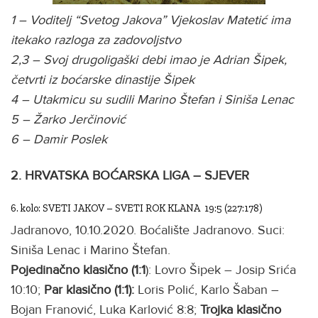
1 – Voditelj “Svetog Jakova” Vjekoslav Matetić ima
itekako razloga za zadovoljstvo
2,3 – Svoj drugoligaški debi imao je Adrian Šipek,
četvrti iz boćarske dinastije Šipek
4 – Utakmicu su sudili Marino Štefan i Siniša Lenac
5 – Žarko Jerčinović
6 – Damir Poslek
2. HRVATSKA BOĆARSKA LIGA – SJEVER
6. kolo: SVETI JAKOV – SVETI ROK KLANA 19:5 (227:178)
Jadranovo, 10.10.2020. Boćalište Jadranovo. Suci:
Siniša Lenac i Marino Štefan.
Pojedinačno klasično (1:1
): Lovro Šipek – Josip Srića
10:10;
Par klasično (1:1):
Loris Polić, Karlo Šaban –
Bojan Franović, Luka Karlović 8:8;
Trojka klasično