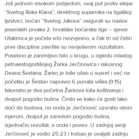
Još jednom visokom pobjedom, ovaj put protiv ekipe
“Svetog Roka Klana”, direktnog suparnika na ligaškoj
ljestvici, boćari “Svetog Jakova” osigurali su naslov
jesenskih prvaka 2. hrvatske boćarske lige – sjever.
Utakmica je počela vrlo neizvjesno, a čak tri od četiri
prve discipline završile su neriješenim rezultatom.
Posebno je zanimljivo bilo u krugu, u ogledu mladog
petnaestogodišnjeg Žarka Jerčinovića i iskusnog
Deana Šestana. Žarko je loše ušao u susret i već na
početku je Šestan napravio 6 punata viška (9:15).
Iskoristio je dva početna Žarkova loša koštivanja i
dvaput pogodio bulina. Činilo se kako će gosti lako
doći do bodova, no onda je Jerčinović uzvratio istom
mjerom, dvaput je zaredom pogodio bulina,
izjednačio rezultat, a onda i poveo. U zadnjoj seriji
Jerčinović je vodio 25:23 i trebao je uvaljati zadnju