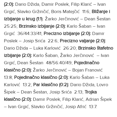
(2:0):
Dario Džida, Damir Poslek, Filip Klarić – Ivan
Grgić, Slavko Gržinčić, Boris Matejčić 11:6;
Bližanje i
izbijanje u krug (1:1
): Žarko Jerčinović – Dean Šestan
25:25;
Brzinsko izbijanje (2:0):
Karlo Šaban – Ivan
Grgić 36/44:33/41;
Precizno izbijanje
(2:0):
Damir
Poslek – Josip Srića 22:6;
Precizno valjanje (2:0):
Dario Džida – Luka Karlović 26:20;
Brzinsko štafetno
izbijanje (2:0):
Karlo Šaban, Žarko Jerčinović – Ivan
Grgić, Dean Šestan 48/56:40/49;
Pojedinačno
klasično (2:0):
Žarko Jerčinović – Bojan Franović
13:8;
Pojedinačno klasično (2:0):
Karlo Šaban – Luka
Karlović 13:2;
Par klasično (0:2):
Dario Džida, Lovro
Šipek – Dean Šestan, Josip Srića 2:13;
Trojka
klasično (2:0):
Damir Poslek, Filip Klarić, Adrian Šipek
– Ivan Grgić, Slavko Gržinčić, Josip Afrić 13:7.