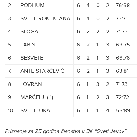
2.
PODHUM
6
4
0
2
76:68
3.
SVETI
R
ROK
G
KLANA
6
4
0
2
73:71
4.
SLOGA
6
2
2
2
71:73
5.
LABIN
6
2
1
3
69:75
6.
SESVETE
6
2
1
3
66:78
7.
ANTE STARČEVIĆ
6
2
1
3
63:81
8.
LOVRAN
6
1
3
2
71:73
9.
MARČELJI (-1)
6
1
2
3
72:72
10.
SVETI LUKA
6
1
1
4
55:89
Priznanja za 25 godina članstva u BK “Sveti Jakov”