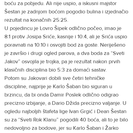
boću za pobjedu. Ali nije uspio, a iskusni majstor
Šestan je zadnjom boćom pogodio bulina i izjednačio
rezultat na konačnih 25:25.
U pojedincu je Lovro Šipek odlično počeo, imao je
8:1 protiv Josipa Sriće, kasnije i 10:4, ali je Srića uspio
poravnati na 10:10 i osvojiti bod za goste. Neriješeno
je završio i drugi ogled parova, a dva boda za “Sveti
Jakov” osvojila je trojka, pa je rezultat nakon prvih
klasičnih disciplina bio 5:3 za domaći sastav.
Potom su Jakovari dobili sve četiri tehničke
discipline, najprije je Karlo Šaban bio siguran u
brzincu, da bi onda Damir Poslek odlično odigrao
precizno izbijanje, a Dario Džida precizno valjanje. U
ogledu najboljih štafeta lige Ivan Grgić i Dean Šestan
su za “Sveti Rok Klanu” pogodili 40 boća, ali to je bilo
nedovoljno za bodove, jer su Karlo Šaban i Žarko