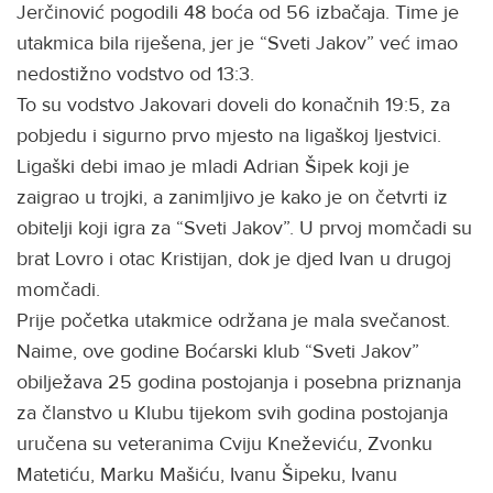
Jerčinović pogodili 48 boća od 56 izbačaja. Time je
utakmica bila riješena, jer je “Sveti Jakov” već imao
nedostižno vodstvo od 13:3.
To su vodstvo Jakovari doveli do konačnih 19:5, za
pobjedu i sigurno prvo mjesto na ligaškoj ljestvici.
Ligaški debi imao je mladi Adrian Šipek koji je
zaigrao u trojki, a zanimljivo je kako je on četvrti iz
obitelji koji igra za “Sveti Jakov”. U prvoj momčadi su
brat Lovro i otac Kristijan, dok je djed Ivan u drugoj
momčadi.
Prije početka utakmice održana je mala svečanost.
Naime, ove godine Boćarski klub “Sveti Jakov”
obilježava 25 godina postojanja i posebna priznanja
za članstvo u Klubu tijekom svih godina postojanja
uručena su veteranima Cviju Kneževiću, Zvonku
Matetiću, Marku Mašiću, Ivanu Šipeku, Ivanu