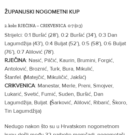
ŽUPANIJSKI NOGOMETNI KUP
2. kolo: RJEČINA – CRIKVENICA 0:7 (0:3)
Strijelci: 0:1 Buršić (28′), 0:2 Buršić (34′), 0:3 Dan
Lagumdžija (43′), 0:4 Buljat (52′), 0:5 (58′), 0:6 Buljat
(76′), 0:7 Alilović (78′).
RJEČINA
: Nasić, Pilčić, Kaurin, Brumini, Forgić,
Antolović, Broznić, Turk, Bura, Mikulić,
Štanfel.
(
Matejčić, Mikuličić, Jakšić)
CRIKVENICA
: Manestar, Merle, Preni, Smojver,
Lukarić, Svetić, Fumić, Suden, Buršić, Dan
Lagumdžija, Buljat.
(
Šarković, Alilović, Ribarić, Škoro,
Tin Lagumdžija)
Nedugo nakon što su u Hrvatskom nogometnom
kupu došli među 32 najbolje momčadi, nogometaši