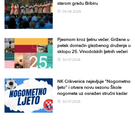
starom gradu Bribiru
04.08.2026
Pjesmom kroz ljetnu večer: Grižane u
petak domaćin glazbenog druženja u
sklopu 25. Vinodolskih ljetnih večeri
30.07.2026
NK Crikvenica najavljuje “Nogometno
ljeto” i otvara novu sezonu Škole
nogometa uz osnažen stručni kadar
30.07.2026