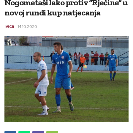
Nogometaši lako protiv “Rječine” u
novoj rundi kup natjecanja
ivica
14.10.2020