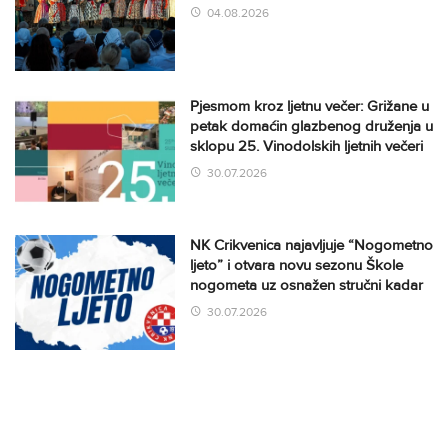
04.08.2026
Pjesmom kroz ljetnu večer: Grižane u
petak domaćin glazbenog druženja u
sklopu 25. Vinodolskih ljetnih večeri
30.07.2026
NK Crikvenica najavljuje “Nogometno
ljeto” i otvara novu sezonu Škole
nogometa uz osnažen stručni kadar
30.07.2026