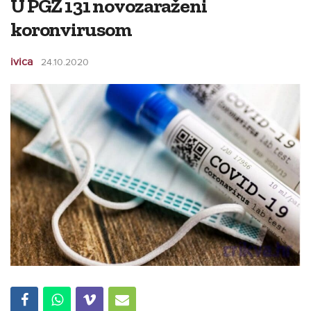
U PGŽ 131 novozaraženi
koronvirusom
ivica
24.10.2020