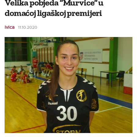
Velika pobjeda “Murvice” u
domaćoj ligaškoj premijeri
ivica
11.10.2020