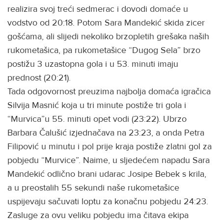
realizira svoj treći sedmerac i dovodi domaće u
vodstvo od 20:18. Potom Sara Mandekić skida zicer
gošćama, ali slijedi nekoliko brzopletih grešaka naših
rukometašica, pa rukometašice “Dugog Sela” brzo
postižu 3 uzastopna gola i u 53. minuti imaju
prednost (20:21).
Tada odgovornost preuzima najbolja domaća igračica
Silvija Masnić koja u tri minute postiže tri gola i
“Murvica”u 55. minuti opet vodi (23:22). Ubrzo
Barbara Čalušić izjednačava na 23:23, a onda Petra
Filipović u minutu i pol prije kraja postiže zlatni gol za
pobjedu “Murvice”. Naime, u sljedećem napadu Sara
Mandekić odlično brani udarac Josipe Bebek s krila,
a u preostalih 55 sekundi naše rukometašice
uspijevaju sačuvati loptu za konačnu pobjedu 24:23.
Zasluge za ovu veliku pobjedu ima čitava ekipa