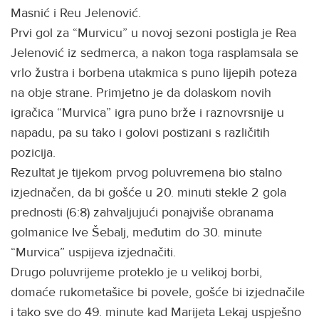
Masnić i Reu Jelenović.
Prvi gol za “Murvicu” u novoj sezoni postigla je Rea
Jelenović iz sedmerca, a nakon toga rasplamsala se
vrlo žustra i borbena utakmica s puno lijepih poteza
na obje strane. Primjetno je da dolaskom novih
igračica “Murvica” igra puno brže i raznovrsnije u
napadu, pa su tako i golovi postizani s različitih
pozicija.
Rezultat je tijekom prvog poluvremena bio stalno
izjednačen, da bi gošće u 20. minuti stekle 2 gola
prednosti (6:8) zahvaljujući ponajviše obranama
golmanice Ive Šebalj, međutim do 30. minute
“Murvica” uspijeva izjednačiti.
Drugo poluvrijeme proteklo je u velikoj borbi,
domaće rukometašice bi povele, gošće bi izjednačile
i tako sve do 49. minute kad Marijeta Lekaj uspješno