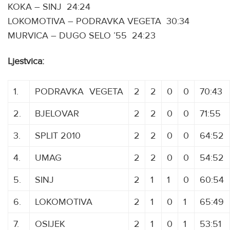
KOKA – SINJ 24:24
LOKOMOTIVA – PODRAVKA VEGETA 30:34
MURVICA – DUGO SELO ’55 24:23
Ljestvica:
1.
PODRAVKA
V
VEGETA
2
2
0
0
70:43
2.
BJELOVAR
2
2
0
0
71:55
3.
SPLIT 2010
2
2
0
0
64:52
4.
UMAG
2
2
0
0
54:52
5.
SINJ
2
1
1
0
60:54
6.
LOKOMOTIVA
2
1
0
1
65:49
7.
OSIJEK
2
1
0
1
53:51