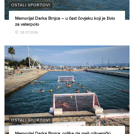
OSTALI SPORTOVI
Memorijal Darka Brnjca – u čast čovjeku koji je živio
za vaterpolo
28.07.2026
OSTALI SPORTOVI
Memorijal Darka Brnjca: prilika da mali crikvenički