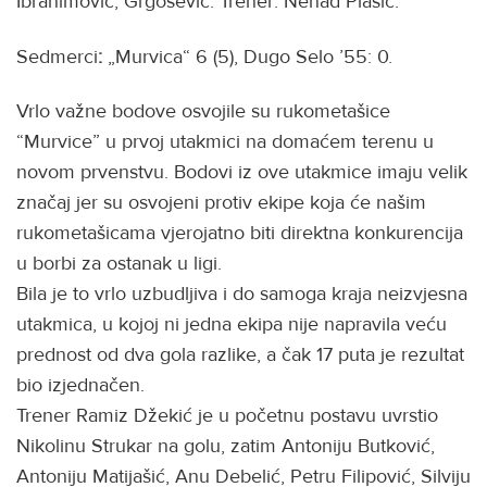
Ibrahimović, Grgošević. Trener: Nenad Plašić.
Sedmerci
:
„Murvica“ 6 (5), Dugo Selo ’55: 0.
Vrlo važne bodove osvojile su rukometašice
“Murvice” u prvoj utakmici na domaćem terenu u
novom prvenstvu. Bodovi iz ove utakmice imaju velik
značaj jer su osvojeni protiv ekipe koja će našim
rukometašicama vjerojatno biti direktna konkurencija
u borbi za ostanak u ligi.
Bila je to vrlo uzbudljiva i do samoga kraja neizvjesna
utakmica, u kojoj ni jedna ekipa nije napravila veću
prednost od dva gola razlike, a čak 17 puta je rezultat
bio izjednačen.
Trener Ramiz Džekić je u početnu postavu uvrstio
Nikolinu Strukar na golu, zatim Antoniju Butković,
Antoniju Matijašić, Anu Debelić, Petru Filipović, Silviju