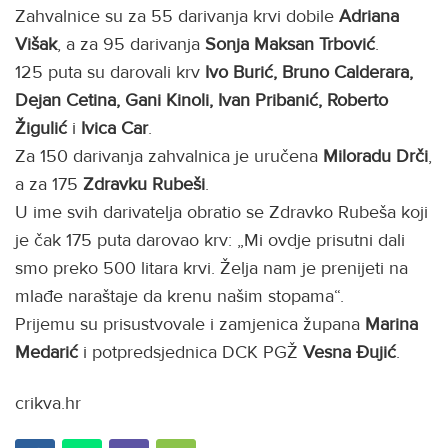
Zahvalnice su za 55 darivanja krvi dobile
Adriana
Višak
, a za 95 darivanja
Sonja Maksan Trbović
.
125 puta su darovali krv
Ivo Burić, Bruno Calderara,
Dejan Cetina, Gani Kinoli, Ivan Pribanić, Roberto
Žigulić
i
Ivica Car
.
Za 150 darivanja zahvalnica je uručena
Miloradu Drči
,
a za 175
Zdravku Rubeši
.
U ime svih darivatelja obratio se Zdravko Rubeša koji
je čak 175 puta darovao krv: „Mi ovdje prisutni dali
smo preko 500 litara krvi. Želja nam je prenijeti na
mlađe naraštaje da krenu našim stopama“.
Prijemu su prisustvovale i zamjenica župana
Marina
Medarić
i potpredsjednica DCK PGŽ
Vesna Đujić
.
crikva.hr