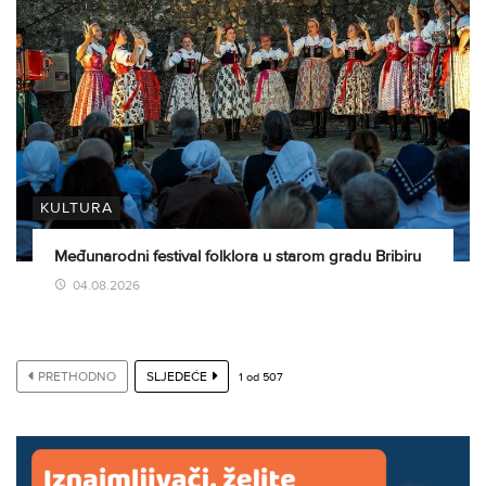
KULTURA
Međunarodni festival folklora u starom gradu Bribiru
04.08.2026
PRETHODNO
SLJEDEĆE
1
od
507