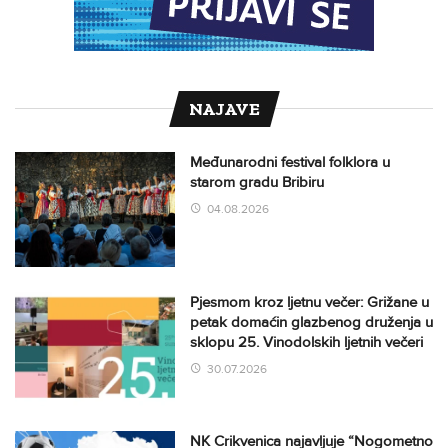
NAJAVE
Međunarodni festival folklora u
starom gradu Bribiru
04.08.2026
Pjesmom kroz ljetnu večer: Grižane u
petak domaćin glazbenog druženja u
sklopu 25. Vinodolskih ljetnih večeri
30.07.2026
NK Crikvenica najavljuje “Nogometno