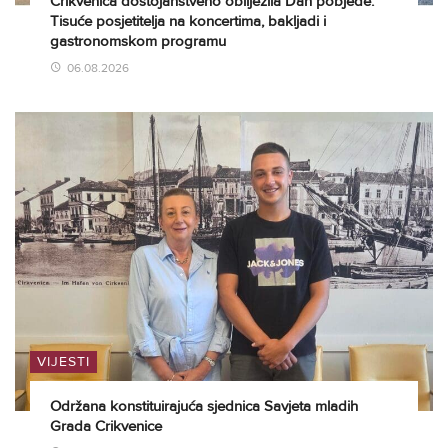
Crikvenica dostojanstveno obilježila Dan pobjede:
Tisuće posjetitelja na koncertima, bakljadi i
gastronomskom programu
06.08.2026
VIJESTI
Održana konstituirajuća sjednica Savjeta mladih
Grada Crikvenice