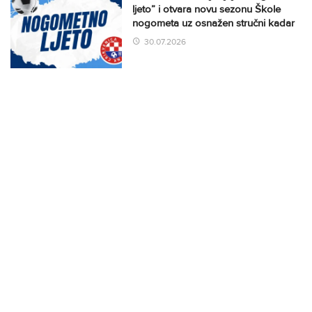
ljeto” i otvara novu sezonu Škole
nogometa uz osnažen stručni kadar
30.07.2026