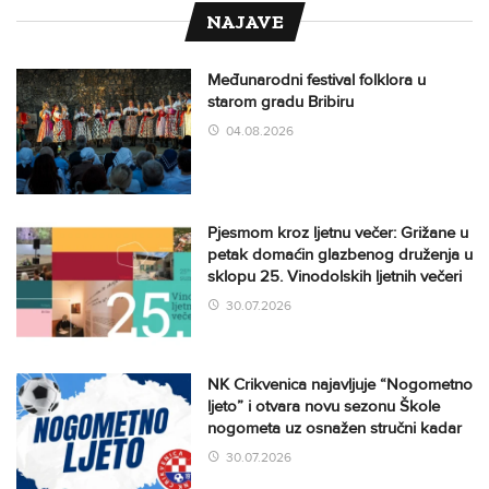
NAJAVE
Međunarodni festival folklora u
starom gradu Bribiru
04.08.2026
Pjesmom kroz ljetnu večer: Grižane u
petak domaćin glazbenog druženja u
sklopu 25. Vinodolskih ljetnih večeri
30.07.2026
NK Crikvenica najavljuje “Nogometno
ljeto” i otvara novu sezonu Škole
nogometa uz osnažen stručni kadar
30.07.2026