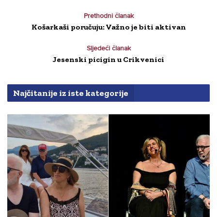
Prethodni članak
Košarkaši poručuju: Važno je biti aktivan
Sljedeći članak
Jesenski picigin u Crikvenici
Najčitanije iz iste kategorije