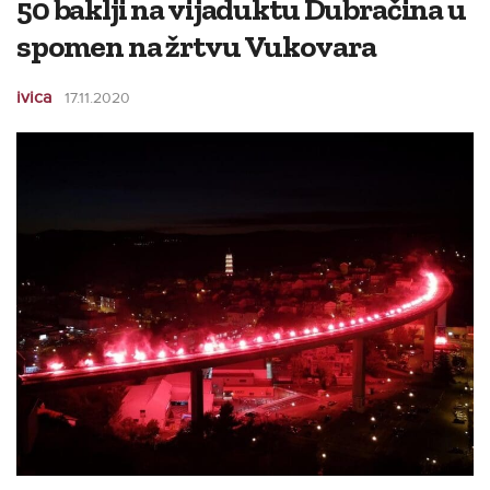
50 baklji na vijaduktu Dubračina u
spomen na žrtvu Vukovara
ivica
17.11.2020