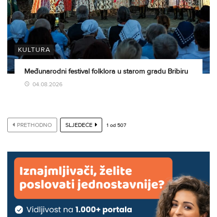
KULTURA
Međunarodni festival folklora u starom gradu Bribiru
04.08.2026
PRETHODNO
SLJEDEĆE
1
od
507