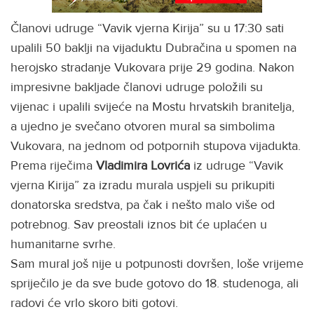
Članovi udruge “Vavik vjerna Kirija” su u 17:30 sati
upalili 50 baklji na vijaduktu Dubračina u spomen na
herojsko stradanje Vukovara prije 29 godina. Nakon
impresivne bakljade članovi udruge položili su
vijenac i upalili svijeće na Mostu hrvatskih branitelja,
a ujedno je svečano otvoren mural sa simbolima
Vukovara, na jednom od potpornih stupova vijadukta.
Prema riječima
Vladimira Lovrića
iz udruge “Vavik
vjerna Kirija” za izradu murala uspjeli su prikupiti
donatorska sredstva, pa čak i nešto malo više od
potrebnog. Sav preostali iznos bit će uplaćen u
humanitarne svrhe.
Sam mural još nije u potpunosti dovršen, loše vrijeme
spriječilo je da sve bude gotovo do 18. studenoga, ali
radovi će vrlo skoro biti gotovi.