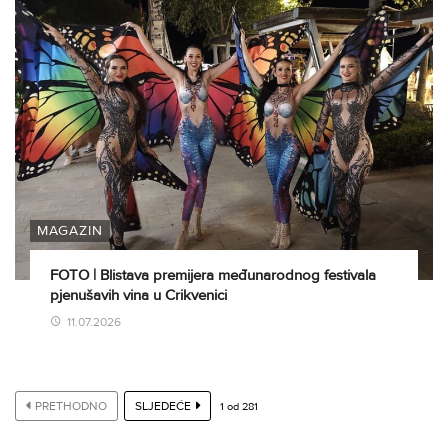
MAGAZIN
FOTO | Blistava premijera međunarodnog festivala
pjenušavih vina u Crikvenici
11.07.2026
PRETHODNO
SLJEDEĆE
1
od
281