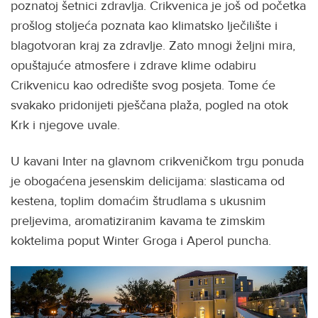
poznatoj šetnici zdravlja. Crikvenica je još od početka
prošlog stoljeća poznata kao klimatsko lječilište i
blagotvoran kraj za zdravlje. Zato mnogi željni mira,
opuštajuće atmosfere i zdrave klime odabiru
Crikvenicu kao odredište svog posjeta. Tome će
svakako pridonijeti pješčana plaža, pogled na otok
Krk i njegove uvale.
U kavani Inter na glavnom crikveničkom trgu ponuda
je obogaćena jesenskim delicijama: slasticama od
kestena, toplim domaćim štrudlama s ukusnim
preljevima, aromatiziranim kavama te zimskim
koktelima poput Winter Groga i Aperol puncha.