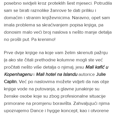
posebno svidjeli kroz proteklih šest mjeseci. Potrudila
sam se birati raznolike žanrove te dati priliku i
domaćim i stranim književnicima. Naravno, opet sam
imala problema sa skraćivanjem popisa knjiga, pa
donosim malo veći broj naslova s nešto manje detalja
no prošli put. Pa krenimo!
Prve dvije knjige na koje vam želim skrenuti pažnju
(a ako ste čitali prethodne kolumne mogli ste već
pročitati nešto više detalja o njima), jesu
Mali kafić u
Kopenhagenu
i
Mali hotel na Islandu
autorice
Julie
Caplin.
Već po naslovima možete vidjeti da nas obje
knjige vode na putovanja, a glavne junakinje su
ženske osobe koje su zbog profesionalne situacije
primorane na promjenu boravišta. Zahvaljujući njima
upoznajemo Dance i hygge koncept, kao i otvorene