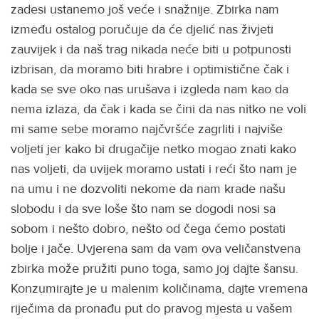
zadesi ustanemo još veće i snažnije. Zbirka nam
između ostalog poručuje da će djelić nas živjeti
zauvijek i da naš trag nikada neće biti u potpunosti
izbrisan, da moramo biti hrabre i optimistične čak i
kada se sve oko nas urušava i izgleda nam kao da
nema izlaza, da čak i kada se čini da nas nitko ne voli
mi same sebe moramo najčvršće zagrliti i najviše
voljeti jer kako bi drugačije netko mogao znati kako
nas voljeti, da uvijek moramo ustati i reći što nam je
na umu i ne dozvoliti nekome da nam krade našu
slobodu i da sve loše što nam se dogodi nosi sa
sobom i nešto dobro, nešto od čega ćemo postati
bolje i jače. Uvjerena sam da vam ova veličanstvena
zbirka može pružiti puno toga, samo joj dajte šansu.
Konzumirajte je u malenim količinama, dajte vremena
riječima da pronađu put do pravog mjesta u vašem