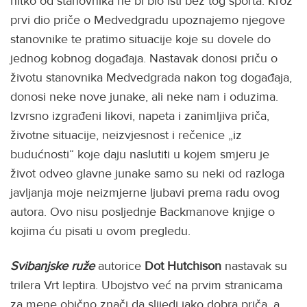
nitko od stanovnika ne bi bio isti bez tog sporta. Kroz
prvi dio priče o Medvedgradu upoznajemo njegove
stanovnike te pratimo situacije koje su dovele do
jednog kobnog događaja. Nastavak donosi priču o
životu stanovnika Medvedgrada nakon tog događaja,
donosi neke nove junake, ali neke nam i oduzima.
Izvrsno izgrađeni likovi, napeta i zanimljiva priča,
životne situacije, neizvjesnost i rečenice „iz
budućnosti“ koje daju naslutiti u kojem smjeru je
život odveo glavne junake samo su neki od razloga
javljanja moje neizmjerne ljubavi prema radu ovog
autora. Ovo nisu posljednje Backmanove knjige o
kojima ću pisati u ovom pregledu.
Svibanjske ruže
autorice
Dot Hutchison
nastavak su
trilera Vrt leptira. Ubojstvo već na prvim stranicama
za mene obično znači da slijedi jako dobra priča, a