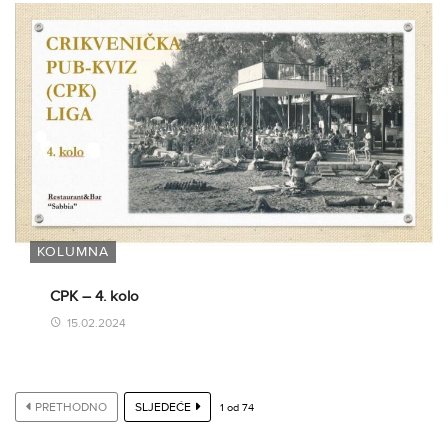
KOLUMNA
CPK – 4. kolo
15.02.2024
PRETHODNO
SLJEDEĆE
1
od
74