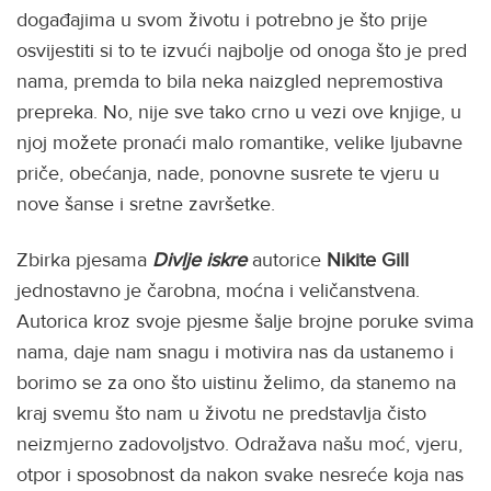
događajima u svom životu i potrebno je što prije
osvijestiti si to te izvući najbolje od onoga što je pred
nama, premda to bila neka naizgled nepremostiva
prepreka. No, nije sve tako crno u vezi ove knjige, u
njoj možete pronaći malo romantike, velike ljubavne
priče, obećanja, nade, ponovne susrete te vjeru u
nove šanse i sretne završetke.
Zbirka pjesama
Divlje iskre
autorice
Nikite Gill
jednostavno je čarobna, moćna i veličanstvena.
Autorica kroz svoje pjesme šalje brojne poruke svima
nama, daje nam snagu i motivira nas da ustanemo i
borimo se za ono što uistinu želimo, da stanemo na
kraj svemu što nam u životu ne predstavlja čisto
neizmjerno zadovoljstvo. Odražava našu moć, vjeru,
otpor i sposobnost da nakon svake nesreće koja nas