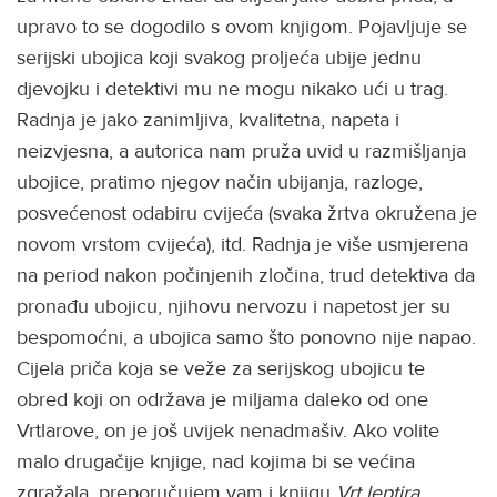
upravo to se dogodilo s ovom knjigom. Pojavljuje se
serijski ubojica koji svakog proljeća ubije jednu
djevojku i detektivi mu ne mogu nikako ući u trag.
Radnja je jako zanimljiva, kvalitetna, napeta i
neizvjesna, a autorica nam pruža uvid u razmišljanja
ubojice, pratimo njegov način ubijanja, razloge,
posvećenost odabiru cvijeća (svaka žrtva okružena je
novom vrstom cvijeća), itd. Radnja je više usmjerena
na period nakon počinjenih zločina, trud detektiva da
pronađu ubojicu, njihovu nervozu i napetost jer su
bespomoćni, a ubojica samo što ponovno nije napao.
Cijela priča koja se veže za serijskog ubojicu te
obred koji on održava je miljama daleko od one
Vrtlarove, on je još uvijek nenadmašiv. Ako volite
malo drugačije knjige, nad kojima bi se većina
zgražala, preporučujem vam i knjigu
Vrt leptira.