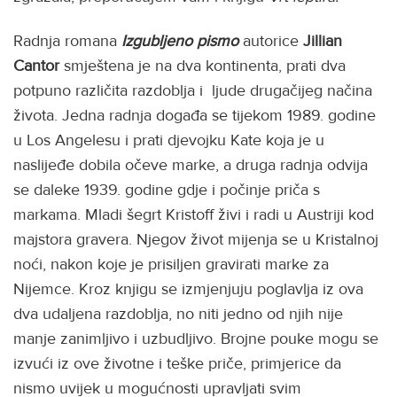
Radnja romana
Izgubljeno pismo
autorice
Jillian
Cantor
smještena je na dva kontinenta, prati dva
potpuno različita razdoblja i ljude drugačijeg načina
života. Jedna radnja događa se tijekom 1989. godine
u Los Angelesu i prati djevojku Kate koja je u
naslijeđe dobila očeve marke, a druga radnja odvija
se daleke 1939. godine gdje i počinje priča s
markama. Mladi šegrt Kristoff živi i radi u Austriji kod
majstora gravera. Njegov život mijenja se u Kristalnoj
noći, nakon koje je prisiljen gravirati marke za
Nijemce. Kroz knjigu se izmjenjuju poglavlja iz ova
dva udaljena razdoblja, no niti jedno od njih nije
manje zanimljivo i uzbudljivo. Brojne pouke mogu se
izvući iz ove životne i teške priče, primjerice da
nismo uvijek u mogućnosti upravljati svim