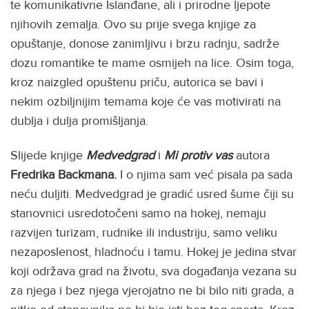
te komunikativne Islanđane, ali i prirodne ljepote
njihovih zemalja. Ovo su prije svega knjige za
opuštanje, donose zanimljivu i brzu radnju, sadrže
dozu romantike te mame osmijeh na lice. Osim toga,
kroz naizgled opuštenu priču, autorica se bavi i
nekim ozbiljnijim temama koje će vas motivirati na
dublja i dulja promišljanja.
Slijede knjige
Medvedgrad
i
Mi protiv vas
autora
Fredrika Backmana.
I o njima sam već pisala pa sada
neću duljiti. Medvedgrad je gradić usred šume čiji su
stanovnici usredotočeni samo na hokej, nemaju
razvijen turizam, rudnike ili industriju, samo veliku
nezaposlenost, hladnoću i tamu. Hokej je jedina stvar
koji održava grad na životu, sva događanja vezana su
za njega i bez njega vjerojatno ne bi bilo niti grada, a