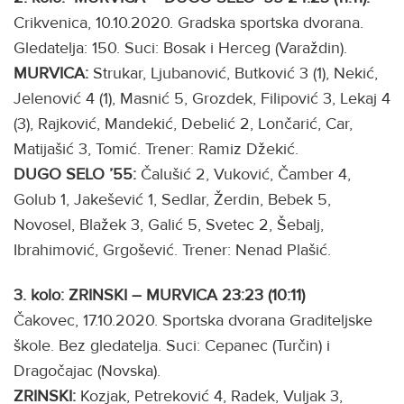
Crikvenica, 10.10.2020. Gradska sportska dvorana.
Gledatelja: 150. Suci: Bosak i Herceg (Varaždin).
MURVICA:
Strukar, Ljubanović, Butković 3 (1), Nekić,
Jelenović 4 (1), Masnić 5, Grozdek, Filipović 3, Lekaj 4
(3), Rajković, Mandekić, Debelić 2, Lončarić, Car,
Matijašić 3, Tomić. Trener: Ramiz Džekić.
DUGO SELO ’55:
Čalušić 2, Vuković, Čamber 4,
Golub 1, Jakešević 1, Sedlar, Žerdin, Bebek 5,
Novosel, Blažek 3, Galić 5, Svetec 2, Šebalj,
Ibrahimović, Grgošević. Trener: Nenad Plašić.
3. kolo: ZRINSKI – MURVICA 23:23 (10:11)
Čakovec, 17.10.2020. Sportska dvorana Graditeljske
škole. Bez gledatelja. Suci: Cepanec (Turčin) i
Dragočajac (Novska).
ZRINSKI:
Kozjak, Petreković 4, Radek, Vuljak 3,