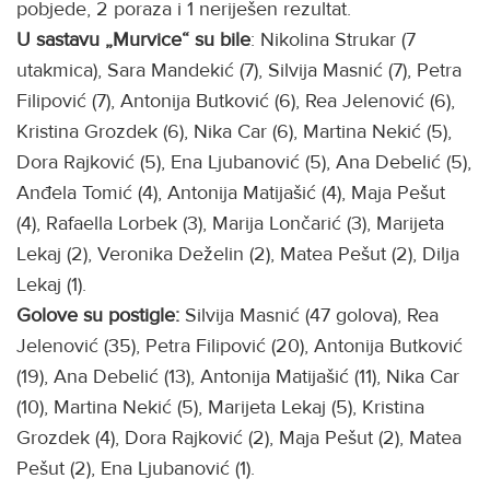
pobjede, 2 poraza i 1 neriješen rezultat.
U sastavu „Murvice“ su bile
: Nikolina Strukar (7
utakmica), Sara Mandekić (7), Silvija Masnić (7), Petra
Filipović (7), Antonija Butković (6), Rea Jelenović (6),
Kristina Grozdek (6), Nika Car (6), Martina Nekić (5),
Dora Rajković (5), Ena Ljubanović (5), Ana Debelić (5),
Anđela Tomić (4), Antonija Matijašić (4), Maja Pešut
(4), Rafaella Lorbek (3), Marija Lončarić (3), Marijeta
Lekaj (2), Veronika Deželin (2), Matea Pešut (2), Dilja
Lekaj (1).
Golove su postigle:
Silvija Masnić (47 golova), Rea
Jelenović (35), Petra Filipović (20), Antonija Butković
(19), Ana Debelić (13), Antonija Matijašić (11), Nika Car
(10), Martina Nekić (5), Marijeta Lekaj (5), Kristina
Grozdek (4), Dora Rajković (2), Maja Pešut (2), Matea
Pešut (2), Ena Ljubanović (1).