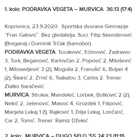
1. kolo: PODRAVKA VEGETA – MURVICA 36:13 (17:4)
Koprivnica, 23.9.2020. Sportska dvorana Gimnazije
“Fran Galović”. Bez gledatelja. Suci: Filip Skenderović
(Bregana) i Dominik Trčak (Samobor).
PODRAVKA VEGETA
: Tucaković, Ećimović, Zadravec
3, Turk, Beganović, Karlovčan 2, Popović 2, Milošević
1, Milosavljević 3 (2), Mugoša 2, Franušić 6, Buljan 4
(2), Škarić 2, Zrnić 6, Tsakalou 3, Carlos 2. Trener:
Zlatko Saračević.
MURVICA
: Strukar, Mandekić, Lorbek, Butković 2 (2),
Nekić 2, Jelenović, Masnić 4, Grozdek 1, Filipović,
Marijeta Lekaj 1 (1), Rajković 1, Dilja Lekaj, Lončarić,
Car 2, Tomić. Trener: Ramiz Džekić.
2.
kolo:
MURVICA – DUGO SELO ’55 24:23
(11:11).