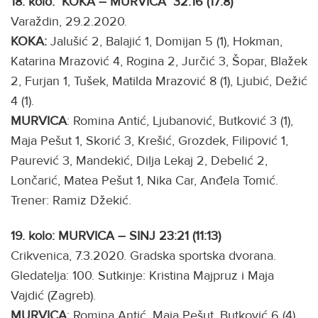
18. kolo: KOKA – MURVICA 32:16 (17:8)
Varaždin, 29.2.2020.
KOKA:
Jalušić 2, Balajić 1, Domijan 5 (1), Hokman,
Katarina Mrazović 4, Rogina 2, Jurčić 3, Šopar, Blažek
2, Furjan 1, Tušek, Matilda Mrazović 8 (1), Ljubić, Dežić
4 (1).
MURVICA
: Romina Antić, Ljubanović, Butković 3 (1),
Maja Pešut 1, Skorić 3, Krešić, Grozdek, Filipović 1,
Paurević 3, Mandekić, Dilja Lekaj 2, Debelić 2,
Lončarić, Matea Pešut 1, Nika Car, Anđela Tomić.
Trener: Ramiz Džekić.
19. kolo: MURVICA – SINJ 23:21 (11:13)
Crikvenica, 7.3.2020. Gradska sportska dvorana.
Gledatelja: 100. Sutkinje: Kristina Majpruz i Maja
Vajdić (Zagreb).
MURVICA
: Romina Antić, Maja Pešut, Butković 6 (4),