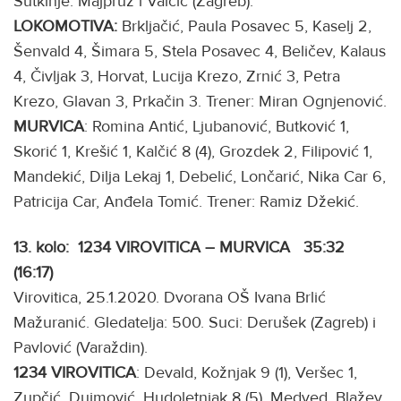
Sutkinje: Majpruz i Valčić (Zagreb).
LOKOMOTIVA:
Brkljačić, Paula Posavec 5, Kaselj 2,
Šenvald 4, Šimara 5, Stela Posavec 4, Beličev, Kalaus
4, Čivljak 3, Horvat, Lucija Krezo, Zrnić 3, Petra
Krezo, Glavan 3, Prkačin 3. Trener: Miran Ognjenović.
MURVICA
: Romina Antić, Ljubanović, Butković 1,
Skorić 1, Krešić 1, Kalčić 8 (4), Grozdek 2, Filipović 1,
Mandekić, Dilja Lekaj 1, Debelić, Lončarić, Nika Car 6,
Patricija Car, Anđela Tomić. Trener: Ramiz Džekić.
13. kolo: 1234 VIROVITICA – MURVICA 35:32
(16:17)
Virovitica, 25.1.2020. Dvorana OŠ Ivana Brlić
Mažuranić. Gledatelja: 500. Suci: Derušek (Zagreb) i
Pavlović (Varaždin).
1234 VIROVITICA
: Devald, Kožnjak 9 (1), Veršec 1,
Zupčić, Dujmović, Hudoletnjak 8 (5), Medved, Blažev,