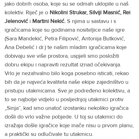
jako dobrih osoba, koje su se odmah uklopile u naš
kolektiv. Riječ je o
Nikolini Strukar,
Silviji Masnić, Rei
Jelenović
i
Martini Nekić.
S njima u sastavu i s
igračicama koje su godinama nositeljice naše igre
(Sara Mandekić, Petra Filipović, Antonija Butković,
Ana Debelić i dr.) te našim mladim igračicama koje
dobivaju sve više prostora, uspjeli smo posložiti
dobru ekipu i napraviti rezultat iznad očekivanja.
Vrlo je nezahvalno bilo koga posebno isticati, rekao
bih da je najveća kvaliteta naše ekipe zajedništvo u
pristupu utakmicama. Sve je podređeno kolektivu, a
to se najbolje vidjelo u posljednjoj utakmici protiv
„Sinja“, kad smo unatoč izostanku nekoliko igračica
došli do vrlo važne pobjede. U toj su utakmici do
izražaja došle igračice koje inače nisu u prvom planu,
a praktički su odlučivale tu utakmicu.