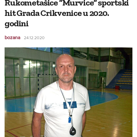
Rukometašice “Murvice” sportski
hit Grada Crikvenice u 2020.
godini
bozana
24.12.2020