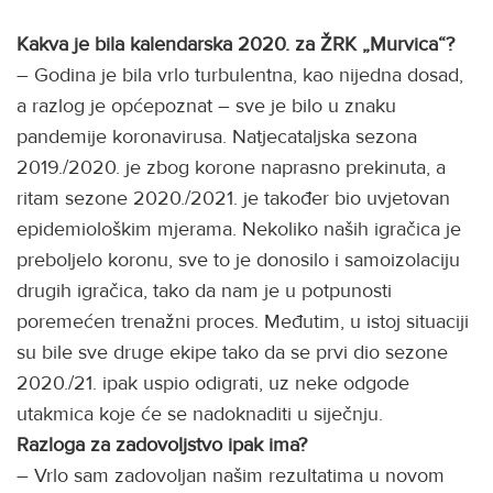
Kakva je bila kalendarska 2020. za ŽRK „Murvica“?
– Godina je bila vrlo turbulentna, kao nijedna dosad,
a razlog je općepoznat – sve je bilo u znaku
pandemije koronavirusa. Natjecataljska sezona
2019./2020. je zbog korone naprasno prekinuta, a
ritam sezone 2020./2021. je također bio uvjetovan
epidemiološkim mjerama. Nekoliko naših igračica je
preboljelo koronu, sve to je donosilo i samoizolaciju
drugih igračica, tako da nam je u potpunosti
poremećen trenažni proces. Međutim, u istoj situaciji
su bile sve druge ekipe tako da se prvi dio sezone
2020./21. ipak uspio odigrati, uz neke odgode
utakmica koje će se nadoknaditi u siječnju.
Razloga za zadovoljstvo ipak ima?
– Vrlo sam zadovoljan našim rezultatima u novom