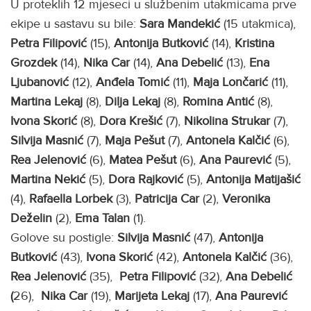
U proteklih 12 mjeseci u službenim utakmicama prve
ekipe u sastavu su bile:
Sara Mandekić
(15 utakmica),
Petra Filipović
(15),
Antonija Butković
(14),
Kristina
Grozdek
(14),
Nika Car
(14),
Ana Debelić
(13),
Ena
Ljubanović
(12),
Anđela Tomić
(11),
Maja Lončarić
(11),
Martina Lekaj
(8),
Dilja Lekaj
(8),
Romina Antić
(8),
Ivona Skorić
(8),
Dora Krešić
(7),
Nikolina Strukar
(7),
Silvija Masnić
(7),
Maja Pešut
(7),
Antonela Kalčić
(6),
Rea Jelenović
(6),
Matea Pešut
(6),
Ana Paurević
(5),
Martina Nekić
(5),
Dora Rajković
(5),
Antonija Matijašić
(4),
Rafaella Lorbek
(3),
Patricija Car
(2),
Veronika
Deželin
(2),
Ema Talan
(1).
Golove su postigle:
Silvija Masnić
(47),
Antonija
Butković
(43),
Ivona Skorić
(42),
Antonela Kalčić
(36),
Rea Jelenović
(35),
Petra Filipović
(32),
Ana Debelić
(
26),
Nika Car
(19),
Marijeta Lekaj
(17),
Ana Paurević