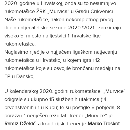
2020. godine u Hrvatskoj, onda su to nesumnjivo
rukometašice ŽRK „Murvica“ u Gradu Crikvenici.
Naše rukometašice, nakon nekompletnog prvog
dijela natjecateljske sezone 2020./2021., zauzimaju
visoko 5. mjesto na ljestvici 1. hrvatske lige
rukometašica.
Naglasimo riječ je o najjačem ligaškom natjecanju
rukometašica u Hrvatskoj u kojem igra i 12
rukometašica koje su osvojile brončanu medalju na
EP u Danskoj.
U kalendarskoj 2020. godini rukometašice „Murvice“
odigrale su ukupno 15 službenih utakmica (14
prvenstvenih i 1 u Kupu) te su postigle 6 pobjeda, 8
poraza i 1 neriješen rezultat. Trener „Murvice“ je
Ramiz
Džekić
, a kondicijski trener je
Marko Troskot
.