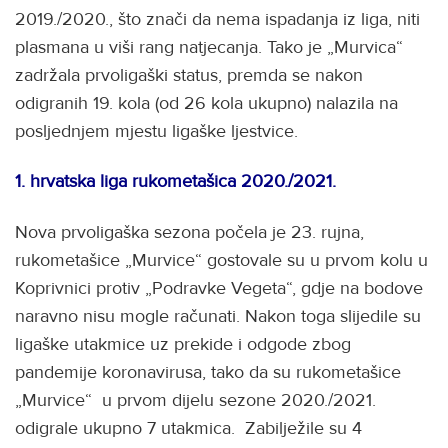
2019./2020., što znači da nema ispadanja iz liga, niti
plasmana u viši rang natjecanja. Tako je „Murvica“
zadržala prvoligaški status, premda se nakon
odigranih 19. kola (od 26 kola ukupno) nalazila na
posljednjem mjestu ligaške ljestvice.
1.
hrvatska liga rukometašica 2020./2021.
Nova prvoligaška sezona počela je 23. rujna,
rukometašice „Murvice“ gostovale su u prvom kolu u
Koprivnici protiv „Podravke Vegeta“, gdje na bodove
naravno nisu mogle računati. Nakon toga slijedile su
ligaške utakmice uz prekide i odgode zbog
pandemije koronavirusa, tako da su rukometašice
„Murvice“ u prvom dijelu sezone 2020./2021.
odigrale ukupno 7 utakmica. Zabilježile su 4