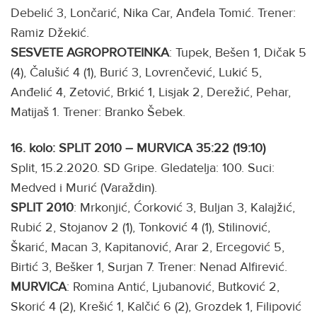
Debelić 3, Lončarić, Nika Car, Anđela Tomić. Trener:
Ramiz Džekić.
SESVETE AGROPROTEINKA
: Tupek, Bešen 1, Dičak 5
(4), Čalušić 4 (1), Burić 3, Lovrenčević, Lukić 5,
Anđelić 4, Zetović, Brkić 1, Lisjak 2, Derežić, Pehar,
Matijaš 1. Trener: Branko Šebek.
16. kolo: SPLIT 2010 – MURVICA 35:22 (19:10)
Split, 15.2.2020. SD Gripe. Gledatelja: 100. Suci:
Medved i Murić (Varaždin).
SPLIT 2010
: Mrkonjić, Ćorković 3, Buljan 3, Kalajžić,
Rubić 2, Stojanov 2 (1), Tonković 4 (1), Stilinović,
Škarić, Macan 3, Kapitanović, Arar 2, Ercegović 5,
Birtić 3, Bešker 1, Surjan 7. Trener: Nenad Alfirević.
MURVICA
: Romina Antić, Ljubanović, Butković 2,
Skorić 4 (2), Krešić 1, Kalčić 6 (2), Grozdek 1, Filipović