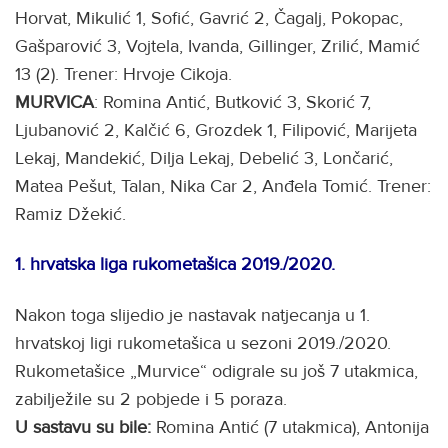
Horvat, Mikulić 1, Sofić, Gavrić 2, Čagalj, Pokopac,
Gašparović 3, Vojtela, Ivanda, Gillinger, Zrilić, Mamić
13 (2). Trener: Hrvoje Cikoja.
MURVICA
: Romina Antić, Butković 3, Skorić 7,
Ljubanović 2, Kalčić 6, Grozdek 1, Filipović, Marijeta
Lekaj, Mandekić, Dilja Lekaj, Debelić 3, Lončarić,
Matea Pešut, Talan, Nika Car 2, Anđela Tomić. Trener:
Ramiz Džekić.
1. hrvatska liga rukometašica 2019./2020.
Nakon toga slijedio je nastavak natjecanja u 1.
hrvatskoj ligi rukometašica u sezoni 2019./2020.
Rukometašice „Murvice“ odigrale su još 7 utakmica,
zabilježile su 2 pobjede i 5 poraza.
U sastavu su
bile:
Romina Antić (7 utakmica), Antonija