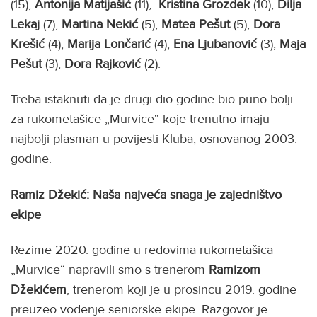
(15),
Antonija Matijašić
(11),
Kristina Grozdek
(10),
Dilja
Lekaj
(7),
Martina Nekić
(5),
Matea Pešut
(5),
Dora
Krešić
(4),
Marija Lončarić
(4),
Ena Ljubanović
(3),
Maja
Pešut
(3),
Dora Rajković
(2).
Treba istaknuti da je drugi dio godine bio puno bolji
za rukometašice „Murvice“ koje trenutno imaju
najbolji plasman u povijesti Kluba, osnovanog 2003.
godine.
Ramiz Džekić: Naša najveća snaga je zajedništvo
ekipe
Rezime 2020. godine u redovima rukometašica
„Murvice“ napravili smo s trenerom
Ramizom
Džekićem
, trenerom koji je u prosincu 2019. godine
preuzeo vođenje seniorske ekipe. Razgovor je