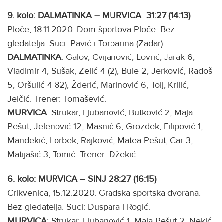
9. kolo: DALMATINKA – MURVICA 31:27 (14:13)
Ploče, 18.11.2020. Dom športova Ploče. Bez
gledatelja. Suci: Pavić i Torbarina (Zadar).
DALMATINKA
: Galov, Cvijanović, Lovrić, Jarak 6,
Vladimir 4, Sušak, Zelić 4 (2), Bule 2, Jerković, Radoš
5, Oršulić 4 82), Žderić, Marinović 6, Tolj, Krilić,
Jelčić. Trener: Tomašević.
MURVICA
: Strukar, Ljubanović, Butković 2, Maja
Pešut, Jelenović 12, Masnić 6, Grozdek, Filipović 1,
Mandekić, Lorbek, Rajković, Matea Pešut, Car 3,
Matijašić 3, Tomić. Trener: Džekić.
6. kolo: MURVICA – SINJ 28:27 (16:15)
Crikvenica, 15.12.2020. Gradska sportska dvorana.
Bez gledatelja. Suci: Duspara i Rogić.
MURVICA
: Strukar, Ljubanović 1, Maja Pešut 2, Nekić