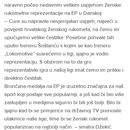
naravno počeo nedavnim velikim uspjehom ženske
rukometne reprezentacije na EP u Danskoj:
– Cure su napravile nevjerojatan uspjeh, najveći u
povijesti hrvatskog ženskog rukometa, na čemu im
upućujemo velike čestitke. Posebne pohvale bih
uputio treneru Šoštariću s kojim se kao treneru
„Lokomotive“ susrećemo u ligi, sjajno je vodio
reprezentaciju. S obzirom na to da gro
reprezentativki igra u našoj ligi imat ćemo im prilike i
direktno čestitati.
Brončana medalja na EP je izuzetno značajna za naš
sport koji postaje sve popularniji, a još kad bi bio više
zastupljen u medijima sigurno bi bili još bolji. Bilo bi
sjajno kad bi se primjerice na državnoj TV prenosile
utakmice naše lige, time bi se ženski rukomet
popularizirao na najbolji način. – smatra Džekić.