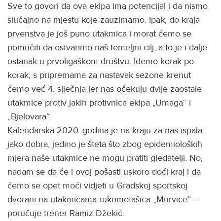
Sve to govori da ova ekipa ima potencijal i da nismo
slučajno na mjestu koje zauzimamo. Ipak, do kraja
prvenstva je još puno utakmica i morat ćemo se
pomučiti da ostvarimo naš temeljni cilj, a to je i dalje
ostanak u prvoligaškom društvu. Idemo korak po
korak, s pripremama za nastavak sezone krenut
ćemo već 4. siječnja jer nas očekuju dvije zaostale
utakmice protiv jakih protivnica ekipa „Umaga“ i
„Bjelovara“.
Kalendarska 2020. godina je na kraju za nas ispala
jako dobra, jedino je šteta što zbog epidemioloških
mjera naše utakmice ne mogu pratiti gledatelji. No,
nadam se da će i ovoj pošasti uskoro doći kraj i da
ćemo se opet moći vidjeti u Gradskoj sportskoj
dvorani na utakmicama rukometašica „Murvice“ –
poručuje trener Ramiz Džekić.