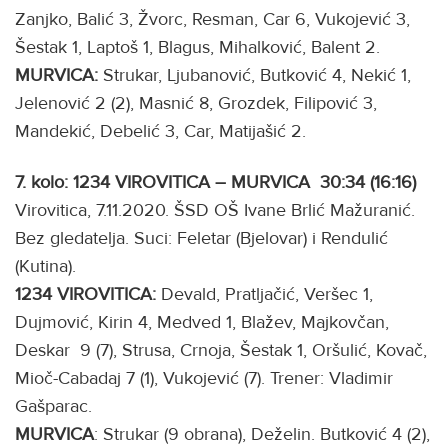
Zanjko, Balić 3, Žvorc, Resman, Car 6, Vukojević 3,
Šestak 1, Laptoš 1, Blagus, Mihalković, Balent 2.
MURVICA:
Strukar, Ljubanović, Butković 4, Nekić 1,
Jelenović 2 (2), Masnić 8, Grozdek, Filipović 3,
Mandekić, Debelić 3, Car, Matijašić 2.
7. kolo: 1234 VIROVITICA – MURVICA 30:34 (16:16)
Virovitica, 7.11.2020. ŠSD OŠ Ivane Brlić Mažuranić.
Bez gledatelja. Suci: Feletar (Bjelovar) i Rendulić
(Kutina).
1234 VIROVITICA:
Devald, Pratljačić, Veršec 1,
Dujmović, Kirin 4, Medved 1, Blažev, Majkovčan,
Deskar 9 (7), Strusa, Crnoja, Šestak 1, Oršulić, Kovač,
Mioč-Cabadaj 7 (1), Vukojević (7). Trener: Vladimir
Gašparac.
MURVICA
: Strukar (9 obrana), Deželin. Butković 4 (2),