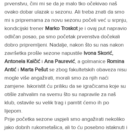
prvenstvu, čini mi se da je malo tko očekivao naš
ovako dobar ulazak u sezonu. Ali treba znati da smo
mi s pripremama za novu sezonu počeli već u srpnju,
kondicijski trener
Marko Troskot
je i ovaj put napravio
odličan posao, pa smo početak prvenstva dočekali
dobro pripremljeni. Nadalje, nakon što su nas nakon
završetka prošle sezone napustile
Ivona Skorić,
Antonela Kalčić
i
Ana Paurević
, a golmanice
Romina
Antić
i
Marta Pešut
se zbog fakultetskih obaveza nisu
mogle više angažirati, morali smo za njih naći
zamjene. Iskoristit ću priliku da se igračicama koje su
otišle zahvalim na svemu što su napravile za naš
klub, ostavile su velik trag i pamtit ćemo ih po
lijepom.
Prije početka sezone uspjeli smo angažirati nekoliko
jako dobrih rukometašica, ali to ću posebno istaknuti i