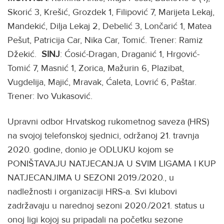
Skorić 3, Krešić, Grozdek 1, Filipović 7, Marijeta Lekaj,
Mandekić, Dilja Lekaj 2, Debelić 3, Lončarić 1, Matea
Pešut, Patricija Car, Nika Car, Tomić. Trener: Ramiz
Džekić.
SINJ
: Ćosić-Dragan, Draganić 1, Hrgović-
Tomić 7, Masnić 1, Zorica, Mažurin 6, Plazibat,
Vugdelija, Majić, Mravak, Ćaleta, Lovrić 6, Paštar.
Trener: Ivo Vukasović.
Upravni odbor Hrvatskog rukometnog saveza (HRS)
na svojoj telefonskoj sjednici, održanoj 21. travnja
2020. godine, donio je ODLUKU kojom se
PONIŠTAVAJU NATJECANJA U SVIM LIGAMA I KUP
NATJECANJIMA U SEZONI 2019./2020., u
nadležnosti i organizaciji HRS-a. Svi klubovi
zadržavaju u narednoj sezoni 2020./2021. status u
onoj ligi kojoj su pripadali na početku sezone