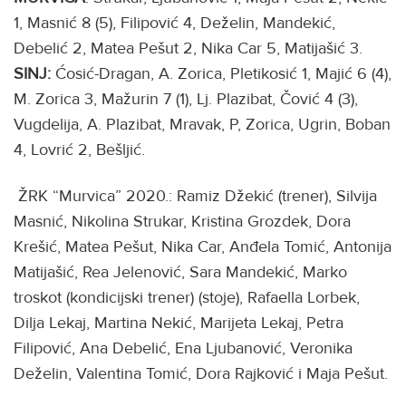
1, Masnić 8 (5), Filipović 4, Deželin, Mandekić,
Debelić 2, Matea Pešut 2, Nika Car 5, Matijašić 3.
SINJ:
Ćosić-Dragan, A. Zorica, Pletikosić 1, Majić 6 (4),
M. Zorica 3, Mažurin 7 (1), Lj. Plazibat, Čović 4 (3),
Vugdelija, A. Plazibat, Mravak, P, Zorica, Ugrin, Boban
4, Lovrić 2, Bešljić.
ŽRK “Murvica” 2020.: Ramiz Džekić (trener), Silvija
Masnić, Nikolina Strukar, Kristina Grozdek, Dora
Krešić, Matea Pešut, Nika Car, Anđela Tomić, Antonija
Matijašić, Rea Jelenović, Sara Mandekić, Marko
troskot (kondicijski trener) (stoje), Rafaella Lorbek,
Dilja Lekaj, Martina Nekić, Marijeta Lekaj, Petra
Filipović, Ana Debelić, Ena Ljubanović, Veronika
Deželin, Valentina Tomić, Dora Rajković i Maja Pešut.