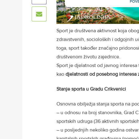
Sport je društvena aktivnost koja obog
zdravstvenih, socioloških i odgojnih u
toga, sport također značajno pridonosi
društvenom životu zajednice.
Sport je djelatnost od javnog interesa 
kao
djelatnosti od posebnog interesa
Stanje sporta u Gradu Crikvenici
Osnovna obilježja stanja sporta na po
– u odnosu na broj stanovnika, Grad C
sportskih udruga (36 aktivnih sportski
– u posljednjih nekoliko godina ostva
kapitalnih sportskih građevina (pomo