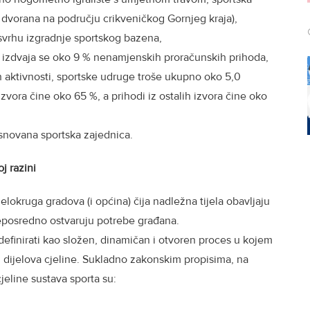
dvorana na području crikveničkog Gornjeg kraja),
svrhu izgradnje sportskog bazena,
 izdvaja se oko 9 % nenamjenskih proračunskih prihoda,
 aktivnosti, sportske udruge troše ukupno oko 5,0
 izvora čine oko 65 %, a prihodi iz ostalih izvora čine oko
osnovana sportska zajednica.
j razini
elokruga gradova (i općina) čija nadležna tijela obavljaju
neposredno ostvaruju potrebe građana.
efinirati kao složen, dinamičan i otvoren proces u kojem
 dijelova cjeline. Sukladno zakonskim propisima, na
cjeline sustava sporta su: