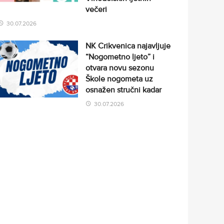
večeri
30.07.2026
NK Crikvenica najavljuje
“Nogometno ljeto” i
otvara novu sezonu
Škole nogometa uz
osnažen stručni kadar
30.07.2026