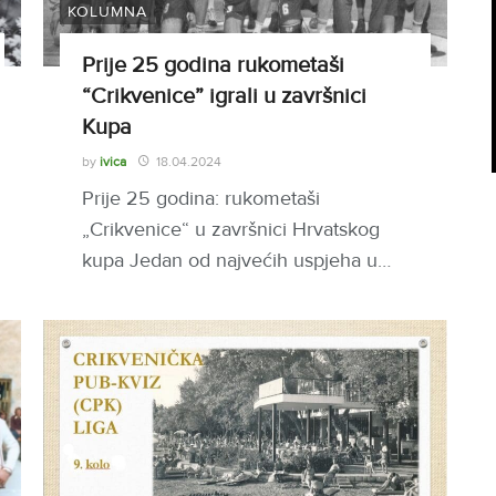
KOLUMNA
Prije 25 godina rukometaši
“Crikvenice” igrali u završnici
Kupa
by
ivica
18.04.2024
Prije 25 godina: rukometaši
„Crikvenice“ u završnici Hrvatskog
kupa Jedan od najvećih uspjeha u…