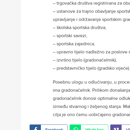
– trgovačka društva registrirana za oba
– ustanove za trajno obavljanje sports
upravljanje i održavanje sportskim gr
– školska sportska društva,
– sportski savezi,
– sportska zajednica,
– upravno tijelo nadležno za poslove s
– izvršno tijelo (gradonačelmik),
– predstavničko tijelo (gradsko vijeće
Posebnu ulogu u odlučivanju, u proces
ima gradonačelnik. Prilikom donašanja
gradonačelnik donosi optimalne odluk
između stvarnog i željenog stanja. Ma
cilja je ono čemu uobičajeno gradonač
Facebook
WhatsApp
Vi