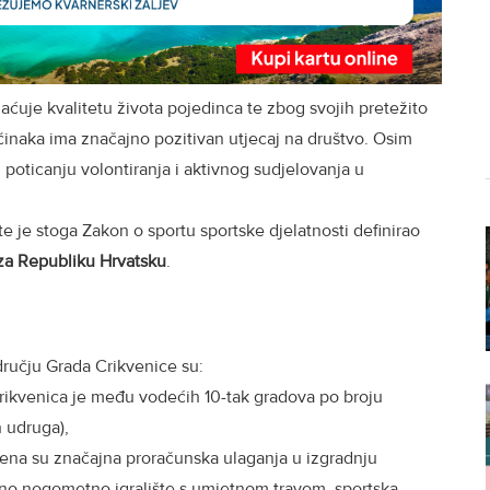
aćuje kvalitetu života pojedinca te zbog svojih pretežito
činaka ima značajno pozitivan utjecaj na društvo. Osim
 poticanju volontiranja i aktivnog sudjelovanja u
te je stoga Zakon o sportu sportske djelatnosti definirao
 za Republiku Hrvatsku
.
dručju Grada Crikvenice su:
rikvenica je među vodećih 10-tak gradova po broju
h udruga),
rena su značajna proračunska ulaganja u izgradnju
ćno nogometno igralište s umjetnom travom, sportska