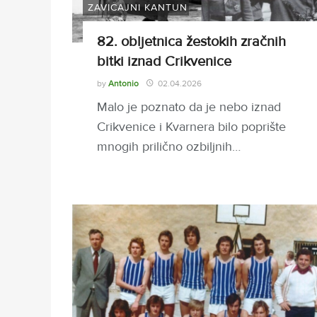
ZAVIČAJNI KANTUN
82. obljetnica žestokih zračnih
bitki iznad Crikvenice
by
Antonio
02.04.2026
Malo je poznato da je nebo iznad
Crikvenice i Kvarnera bilo poprište
mnogih prilično ozbiljnih…