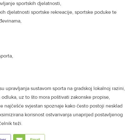
vljanje sportskih djelatnosti,
kih djelatnosti sportske rekreacije, sportske poduke te
ađevinama,
porta,
).
u upravljanja sustavom sporta na gradskoj lokalnoj razini,
 odluka, uz to što mora poštivati zakonske propise,
e najčešće svjestan spoznaje kako često postoji nesklad
ksimizirana korisnost ostvarivanja unaprijed postavljenog
elnik teži.
ber
Email