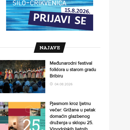
NAJAVE
Međunarodni festival
folklora u starom gradu
Bribiru
04.08.2026
Pjesmom kroz ljetnu
večer: Grižane u petak
domaćin glazbenog
druženja u sklopu 25.
Vinodolskih ljetnih