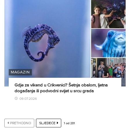
MAGAZIN
Gdje za vikend u Crikvenici? Šetnja obalom, ljetna
događanja ili podvodni svijet u srcu grada
09.07.2026
PRETHODNO
SLJEDEĆE
1
od
281