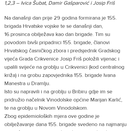
1,2,3 – Ivica Šubat, Damir Gašparović i Josip Friš
Na današnji dan prije 29 godina formirana je 155.
brigada Hrvatske vojske te se današnji dan,
16.prosinca obilježava kao dan brigade. Tim su
povodom bivši pripadnici 155. brigade, članovi
Hrvatskog časničkog zbora i predsjednik Gradskog
vijeća Grada Crikvenice Josip Friš položili vijenac i
upalili svijeće na groblju u Crikvenici (kod centralnog
križa) i na grobu zapovjednika 155. brigade Ivana
Manestra u Dramlju.
Isto su napravili i na groblju u Bribiru gdje im se
pridružio načelnik Vinodolske općine Marijan Karlić,
te na groblju u Novom Vinodolskom.
Zbog epidemioloških mjera ove godine je
obilježavanje dana 155. brigade svedeno na najmanju