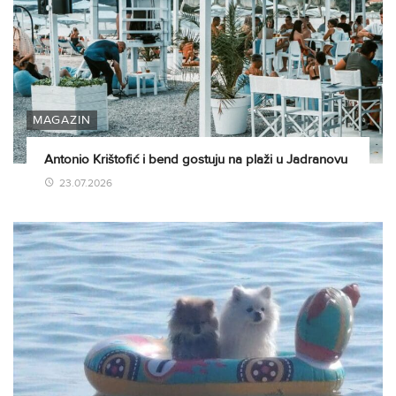
MAGAZIN
Antonio Krištofić i bend gostuju na plaži u Jadranovu
23.07.2026