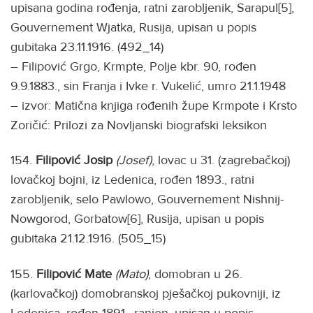
upisana godina rođenja, ratni zarobljenik, Sarapul[5],
Gouvernement Wjatka, Rusija, upisan u popis
gubitaka 23.11.1916. (492_14)
– Filipović Grgo, Krmpte, Polje kbr. 90, rođen
9.9.1883., sin Franja i Ivke r. Vukelić, umro 21.1.1948
– izvor: Matična knjiga rođenih župe Krmpote i Krsto
Zoričić: Prilozi za Novljanski biografski leksikon
154.
Filipović Josip
(Josef)
, lovac u 31. (zagrebačkoj)
lovačkoj bojni, iz Ledenica, rođen 1893., ratni
zarobljenik, selo Pawlowo, Gouvernement Nishnij-
Nowgorod, Gorbatow[6], Rusija, upisan u popis
gubitaka 21.12.1916. (505_15)
155.
Filipović Mate
(Mato)
, domobran u 26.
(karlovačkoj) domobranskoj pješačkoj pukovniji, iz
Ledenica, rođen 1891., ranjen, upisan u popis