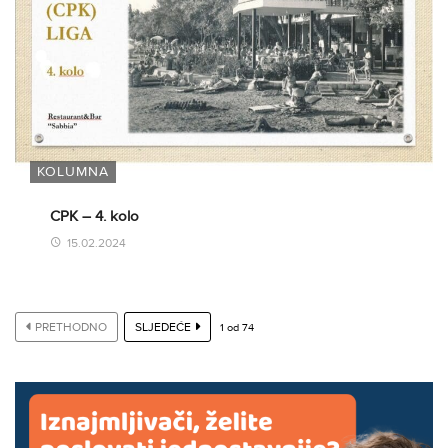
KOLUMNA
CPK – 4. kolo
15.02.2024
PRETHODNO
SLJEDEĆE
1
od
74