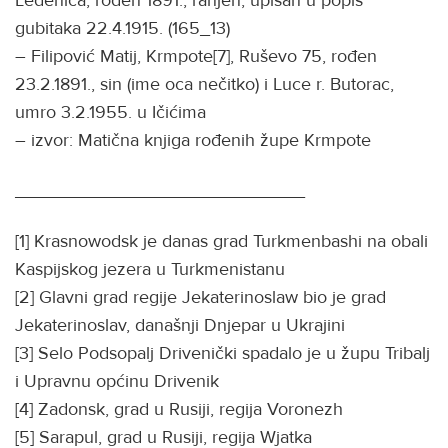
gubitaka 22.4.1915. (165_13)
– Filipović Matij, Krmpote[7], Ruševo 75, rođen
23.2.1891., sin (ime oca nečitko) i Luce r. Butorac,
umro 3.2.1955. u Ičićima
– izvor: Matična knjiga rođenih župe Krmpote
_____________________________
[1] Krasnowodsk je danas grad Turkmenbashi na obali
Kaspijskog jezera u Turkmenistanu
[2] Glavni grad regije Jekaterinoslaw bio je grad
Jekaterinoslav, današnji Dnjepar u Ukrajini
[3] Selo Podsopalj Drivenički spadalo je u župu Tribalj
i Upravnu općinu Drivenik
[4] Zadonsk, grad u Rusiji, regija Voronezh
[5] Sarapul, grad u Rusiji, regija Wjatka