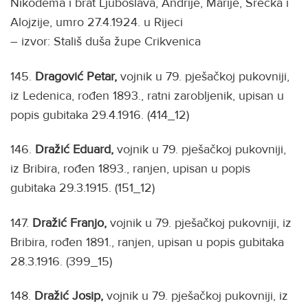
Nikodema i brat Ljuboslava, Andrije, Marije, Srećka i
Alojzije, umro 27.4.1924. u Rijeci
– izvor: Stališ duša župe Crikvenica
145.
Dragović Petar,
vojnik u 79. pješačkoj pukovniji,
iz Ledenica, rođen 1893., ratni zarobljenik, upisan u
popis gubitaka 29.4.1916. (414_12)
146.
Dražić Eduard,
vojnik u 79. pješačkoj pukovniji,
iz Bribira, rođen 1893., ranjen, upisan u popis
gubitaka 29.3.1915. (151_12)
147.
Dražić Franjo,
vojnik u 79. pješačkoj pukovniji, iz
Bribira, rođen 1891., ranjen, upisan u popis gubitaka
28.3.1916. (399_15)
148.
Dražić Josip,
vojnik u 79. pješačkoj pukovniji, iz