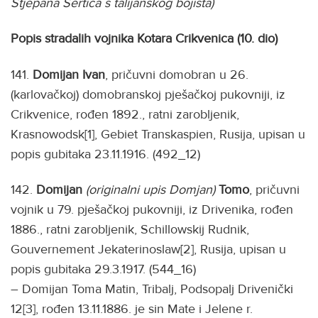
Stjepana Sertića s talijanskog bojišta)
Popis stradalih vojnika Kotara Crikvenica (10. dio)
141.
Domijan Ivan
, pričuvni domobran u 26.
(karlovačkoj) domobranskoj pješačkoj pukovniji, iz
Crikvenice, rođen 1892., ratni zarobljenik,
Krasnowodsk[1], Gebiet Transkaspien, Rusija, upisan u
popis gubitaka 23.11.1916. (492_12)
142.
Domijan
(originalni upis Domjan)
Tomo
, pričuvni
vojnik u 79. pješačkoj pukovniji, iz Drivenika, rođen
1886., ratni zarobljenik, Schillowskij Rudnik,
Gouvernement Jekaterinoslaw[2], Rusija, upisan u
popis gubitaka 29.3.1917. (544_16)
– Domijan Toma Matin, Tribalj, Podsopalj Drivenički
12[3], rođen 13.11.1886. je sin Mate i Jelene r.