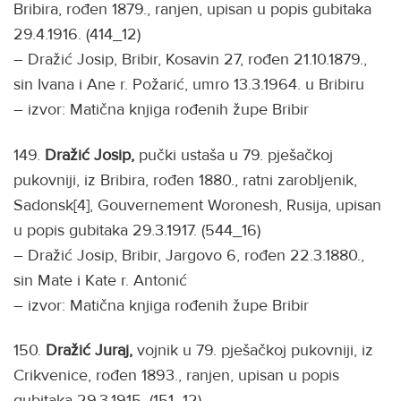
Bribira, rođen 1879., ranjen, upisan u popis gubitaka
29.4.1916. (414_12)
– Dražić Josip, Bribir, Kosavin 27, rođen 21.10.1879.,
sin Ivana i Ane r. Požarić, umro 13.3.1964. u Bribiru
– izvor: Matična knjiga rođenih župe Bribir
149.
Dražić Josip,
pučki ustaša u 79. pješačkoj
pukovniji, iz Bribira, rođen 1880., ratni zarobljenik,
Sadonsk[4], Gouvernement Woronesh, Rusija, upisan
u popis gubitaka 29.3.1917. (544_16)
– Dražić Josip, Bribir, Jargovo 6, rođen 22.3.1880.,
sin Mate i Kate r. Antonić
– izvor: Matična knjiga rođenih župe Bribir
150.
Dražić Juraj,
vojnik u 79. pješačkoj pukovniji, iz
Crikvenice, rođen 1893., ranjen, upisan u popis
gubitaka 29.3.1915. (151_12)