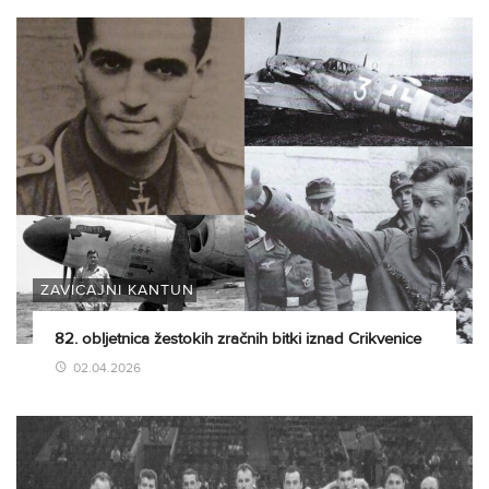
ZAVIČAJNI KANTUN
82. obljetnica žestokih zračnih bitki iznad Crikvenice
02.04.2026