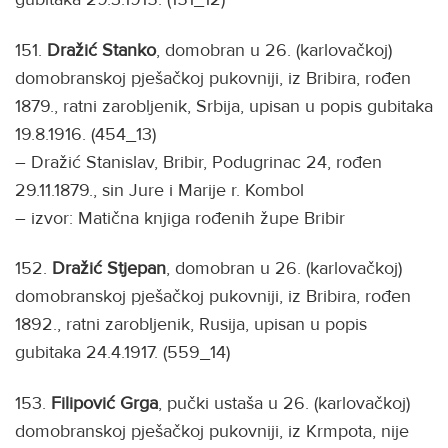
151.
Dražić Stanko
, domobran u 26. (karlovačkoj)
domobranskoj pješačkoj pukovniji, iz Bribira, rođen
1879., ratni zarobljenik, Srbija, upisan u popis gubitaka
19.8.1916. (454_13)
– Dražić Stanislav, Bribir, Podugrinac 24, rođen
29.11.1879., sin Jure i Marije r. Kombol
– izvor: Matična knjiga rođenih župe Bribir
152.
Dražić Stjepan
, domobran u 26. (karlovačkoj)
domobranskoj pješačkoj pukovniji, iz Bribira, rođen
1892., ratni zarobljenik, Rusija, upisan u popis
gubitaka 24.4.1917. (559_14)
153.
Filipović Grga
, pučki ustaša u 26. (karlovačkoj)
domobranskoj pješačkoj pukovniji, iz Krmpota, nije