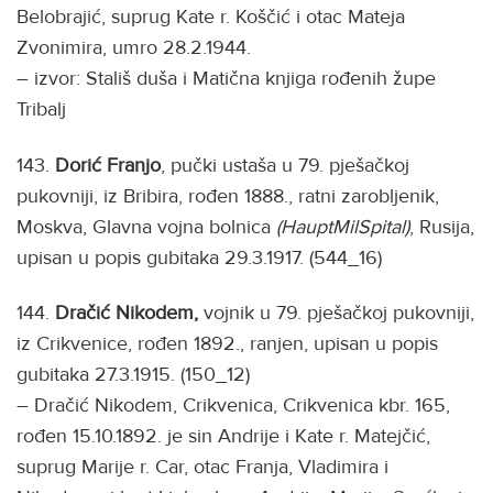
Belobrajić, suprug Kate r. Koščić i otac Mateja
Zvonimira, umro 28.2.1944.
– izvor: Stališ duša i Matična knjiga rođenih župe
Tribalj
143.
Dorić Franjo
, pučki ustaša u 79. pješačkoj
pukovniji, iz Bribira, rođen 1888., ratni zarobljenik,
Moskva, Glavna vojna bolnica
(HauptMilSpital)
, Rusija,
upisan u popis gubitaka 29.3.1917. (544_16)
144.
Dračić Nikodem,
vojnik u 79. pješačkoj pukovniji,
iz Crikvenice, rođen 1892., ranjen, upisan u popis
gubitaka 27.3.1915. (150_12)
– Dračić Nikodem, Crikvenica, Crikvenica kbr. 165,
rođen 15.10.1892. je sin Andrije i Kate r. Matejčić,
suprug Marije r. Car, otac Franja, Vladimira i