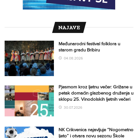
NAJAVE
Međunarodni festival folklora u
starom gradu Bribiru
04.08.2026
Pjesmom kroz ljetnu večer: Grižane u
petak domaćin glazbenog druženja u
sklopu 25. Vinodolskih ljetnih večeri
30.07.2026
NK Crikvenica najavljuje “Nogometno
ljeto” i otvara novu sezonu Škole