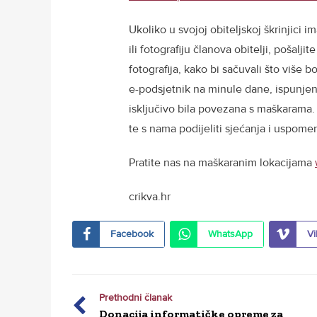
Ukoliko u svojoj obiteljskoj škrinjici i
ili fotografiju članova obitelji, pošaljit
fotografija, kako bi sačuvali što više
e-podsjetnik na minule dane, ispunjene
isključivo bila povezana s maškarama.
te s nama podijeliti sjećanja i uspom
Pratite nas na maškaranim lokacijama
crikva.hr
Facebook
WhatsApp
Vi
Prethodni članak
Donacija informatičke opreme za