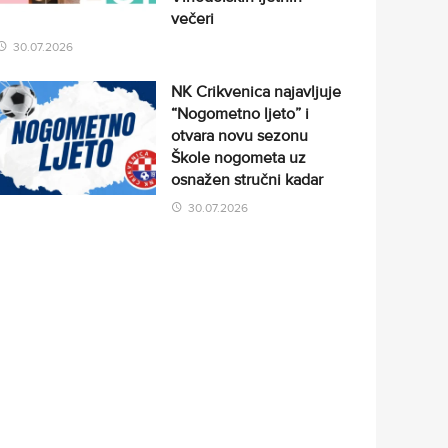
večeri
30.07.2026
NK Crikvenica najavljuje
“Nogometno ljeto” i
otvara novu sezonu
Škole nogometa uz
osnažen stručni kadar
30.07.2026