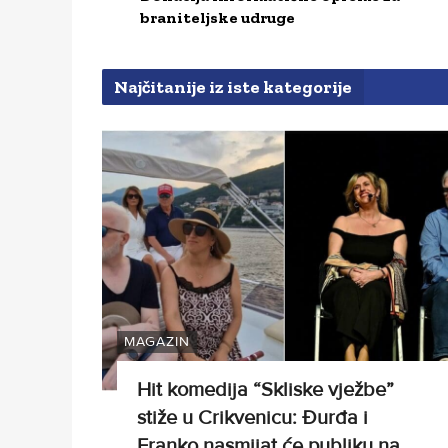
braniteljske udruge
Najčitanije iz iste kategorije
MAGAZIN
Hit komedija “Skliske vježbe”
stiže u Crikvenicu: Đurđa i
Franko nasmijat će publiku na