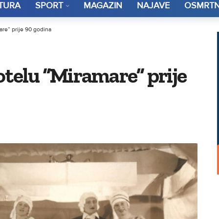
TURA
SPORT
MAGAZIN
NAJAVE
OSMRTN
are” prije 90 godina
otelu “Miramare” prije