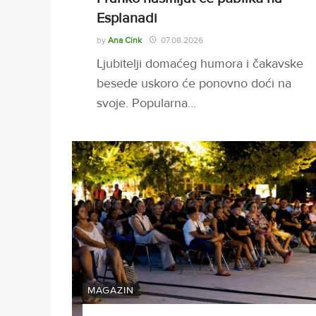
Esplanadi
by
Ana Cink
07.08.2026
Ljubitelji domaćeg humora i čakavske
besede uskoro će ponovno doći na
svoje. Popularna…
MAGAZIN