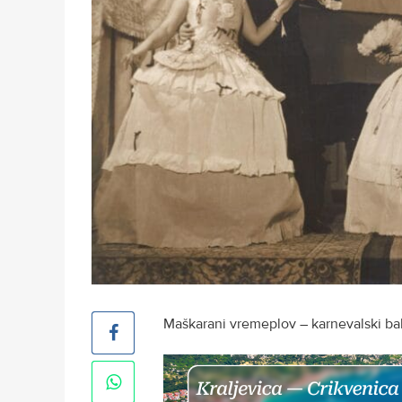
Maškarani vremeplov – karnevalski ba