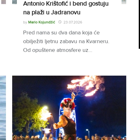
Antonio Krištofić i bend gostuju
na plaži u Jadranovu
by
Mario Kojundžić
23.07.2026
Pred nama su dva dana koja će
obilježiti ljetnu zabavu na Kvarneru.
Od opuštene atmosfere uz…