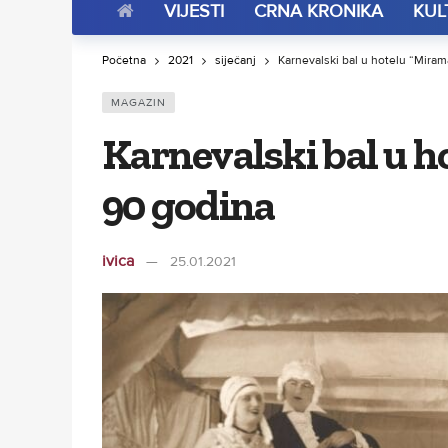
VIJESTI
CRNA KRONIKA
KUL
Početna
2021
siječanj
Karnevalski bal u hotelu “Miram
MAGAZIN
Karnevalski bal u h
90 godina
ivica
25.01.2021