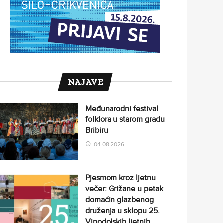
NAJAVE
Međunarodni festival
folklora u starom gradu
Bribiru
04.08.2026
Pjesmom kroz ljetnu
večer: Grižane u petak
domaćin glazbenog
druženja u sklopu 25.
Vinodolskih ljetnih