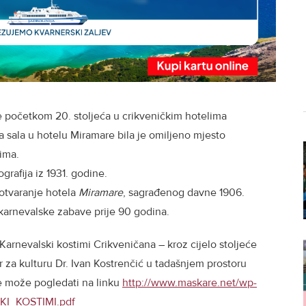
se početkom 20. stoljeća u crikveničkim hotelima
a sala u hotelu Miramare bila je omiljeno mjesto
ima.
rafija iz 1931. godine.
tvaranje hotela
Miramare
, sagrađenog davne 1906.
 karnevalske zabave prije 90 godina.
 Karnevalski kostimi Crikveničana – kroz cijelo stoljeće
r za kulturu Dr. Ivan Kostrenčić u tadašnjem prostoru
se može pogledati na linku
http://www.maskare.net/wp-
KI_KOSTIMI.pdf