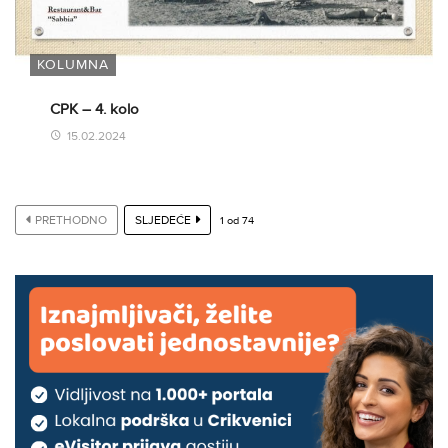
KOLUMNA
CPK – 4. kolo
15.02.2024
PRETHODNO
SLJEDEĆE
1
od
74