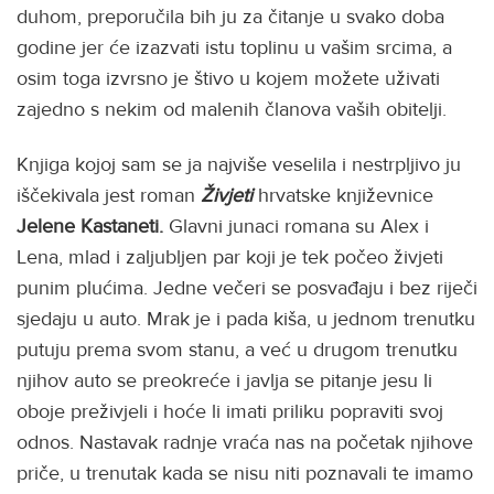
duhom, preporučila bih ju za čitanje u svako doba
godine jer će izazvati istu toplinu u vašim srcima, a
osim toga izvrsno je štivo u kojem možete uživati
zajedno s nekim od malenih članova vaših obitelji.
Knjiga kojoj sam se ja najviše veselila i nestrpljivo ju
iščekivala jest roman
Živjeti
hrvatske književnice
Jelene Kastaneti.
Glavni junaci romana su Alex i
Lena, mlad i zaljubljen par koji je tek počeo živjeti
punim plućima. Jedne večeri se posvađaju i bez riječi
sjedaju u auto. Mrak je i pada kiša, u jednom trenutku
putuju prema svom stanu, a već u drugom trenutku
njihov auto se preokreće i javlja se pitanje jesu li
oboje preživjeli i hoće li imati priliku popraviti svoj
odnos. Nastavak radnje vraća nas na početak njihove
priče, u trenutak kada se nisu niti poznavali te imamo