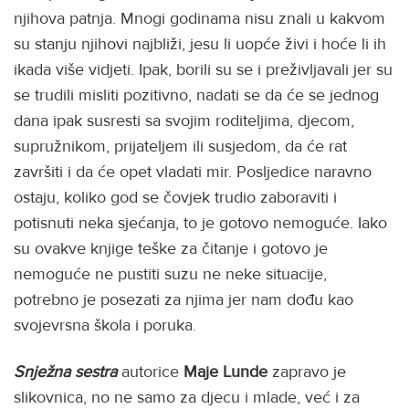
njihova patnja. Mnogi godinama nisu znali u kakvom
su stanju njihovi najbliži, jesu li uopće živi i hoće li ih
ikada više vidjeti. Ipak, borili su se i preživljavali jer su
se trudili misliti pozitivno, nadati se da će se jednog
dana ipak susresti sa svojim roditeljima, djecom,
supružnikom, prijateljem ili susjedom, da će rat
završiti i da će opet vladati mir. Posljedice naravno
ostaju, koliko god se čovjek trudio zaboraviti i
potisnuti neka sjećanja, to je gotovo nemoguće. Iako
su ovakve knjige teške za čitanje i gotovo je
nemoguće ne pustiti suzu ne neke situacije,
potrebno je posezati za njima jer nam dođu kao
svojevrsna škola i poruka.
Snježna sestra
autorice
Maje Lunde
zapravo je
slikovnica, no ne samo za djecu i mlade, već i za