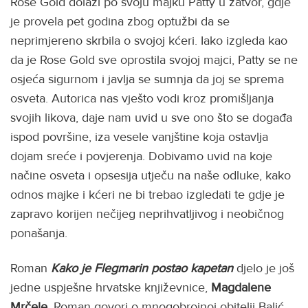
Rose Gold dolazi po svoju majku Patty u zatvor, gdje
je provela pet godina zbog optužbi da se
neprimjereno skrbila o svojoj kćeri. Iako izgleda kao
da je Rose Gold sve oprostila svojoj majci, Patty se ne
osjeća sigurnom i javlja se sumnja da joj se sprema
osveta. Autorica nas vješto vodi kroz promišljanja
svojih likova, daje nam uvid u sve ono što se događa
ispod površine, iza vesele vanjštine koja ostavlja
dojam sreće i povjerenja. Dobivamo uvid na koje
načine osveta i opsesija utječu na naše odluke, kako
odnos majke i kćeri ne bi trebao izgledati te gdje je
zapravo korijen nečijeg neprihvatljivog i neobičnog
ponašanja.
Roman
Kako je Flegmarin postao kapetan
djelo je još
jedne uspješne hrvatske književnice,
Magdalene
Mrčele.
Roman govori o mnogobrojnoj obitelji Balić