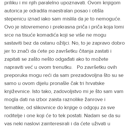
priliku i mi njih paralelno upoznavati. Ovom knjigom
autorica je odradila maestralan posao i otišla
stepenicu iznad iako sam mislila da je to nemoguće.
Ovo je istovremeno i prekrasna priča i priča koja lomi
srce na tisuće komadića koji se više ne mogu
sastaviti bez da ostanu ožiljci. No, to je zapravo dobro
jer to znači da ćete po završetku čitanja zastati i
zapitati se zašto nešto odgađati ako to možete
napraviti već u ovom trenutku. Po završetku ovih
preporuka mogu reći da sam prezadovoljna što su se
samo u ovom dijelu pronašle čak tri hrvatske
književnice. Isto tako, zadovoljstvo mi je što sam vam
mogla dati na izbor zaista raznolike žanrove i
tematike, od slikovnice do knjige o odgoju za sve
roditelje i one koji će to tek postati. Nadam se da su
vas neki naslovi zainteresirali i da ćete uživati u