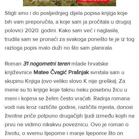
Stigli smo i do posljednjeg dijela popisa knjiga koje
bih vam preporučila, a koje sam ja pročitala u drugoj
polovici 2020. godini. Kako sam već i naglasila,
trudila sam se pronaći za svakoga ponešto te je iz tog
razloga popis malo duži no što sam planirala.
Roman
31 nogometni teren
mlade hrvatske
književnice
Matee Čvagić Prašnjak
svrstala sam u
skupinu Knjiga (ovo veliko slovo K nije greška). Za
mene su to knjige koje taknu neku posebnu žicu u
meni i kojima se želim često vraćati. Radnja romana
vodi nas kroz različite godine, različita mjesta, donosi
životne priče potpuno drugačijih ljudi između kojih na
prvu ne vidimo nikakvu poveznicu. Ovo je roman o
životu, o svemu lijepome i manje lijepome što on