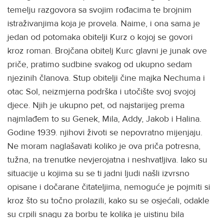
temelju razgovora sa svojim rođacima te brojnim
istraživanjima koja je provela. Naime, i ona sama je
jedan od potomaka obitelji Kurz o kojoj se govori
kroz roman. Brojčana obitelj Kurc glavni je junak ove
priče, pratimo sudbine svakog od ukupno sedam
njezinih članova. Stup obitelji čine majka Nechuma i
otac Sol, neizmjerna podrška i utočište svoj svojoj
djece. Njih je ukupno pet, od najstarijeg prema
najmlađem to su Genek, Mila, Addy, Jakob i Halina.
Godine 1939. njihovi životi se nepovratno mijenjaju.
Ne moram naglašavati koliko je ova priča potresna,
tužna, na trenutke nevjerojatna i neshvatljiva. Iako su
situacije u kojima su se ti jadni ljudi našli izvrsno
opisane i dočarane čitateljima, nemoguće je pojmiti si
kroz što su točno prolazili, kako su se osjećali, odakle
su crpili snagu za borbu te kolika je uistinu bila