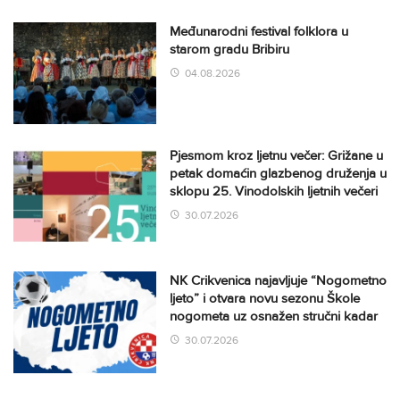
Međunarodni festival folklora u
starom gradu Bribiru
04.08.2026
Pjesmom kroz ljetnu večer: Grižane u
petak domaćin glazbenog druženja u
sklopu 25. Vinodolskih ljetnih večeri
30.07.2026
NK Crikvenica najavljuje “Nogometno
ljeto” i otvara novu sezonu Škole
nogometa uz osnažen stručni kadar
30.07.2026