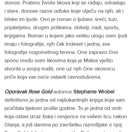
donosi. Pratimo živote likova koji se rađaju, odrastaju
i stare, donose razne odluke koje utječu na njih, ali i
bliske im ljude. Ovo je roman o ljubavi, sreći, tuzi,
prijateljstvu, drugim prilikama, obitelji, nadi, sportu,
knjigama. Roman u kojem jako veliku ulogu osim ljudi
imaju i fotografije, njih čak trideset i jedna, sve
fotografije nogometnog terena. One zapravo čine
sponu među svim likovima koja je Matea vješto
stvorila u svojoj mašti, one uz njih čine okosnicu
priče koja vas neće ostaviti ravnodušnima.
Oporavak Rose Gold
autorice
Stephanie Wrobel
definitivno je jedna od najšokantnijih knjiga koje sam
pročitala tijekom prošle godine. To je jedna od onih
koja ostavi izraz šoka i nevjerice na vašem licu nakon
čitanja, a još danima po završetku razmišljate o njoj.