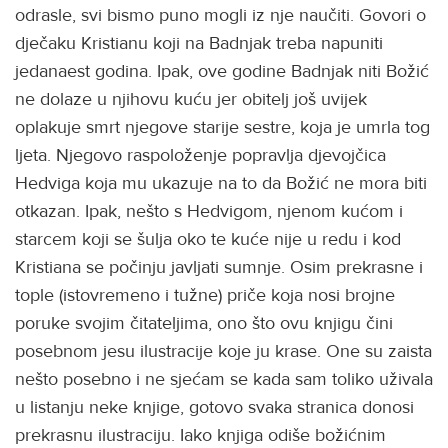
odrasle, svi bismo puno mogli iz nje naučiti. Govori o
dječaku Kristianu koji na Badnjak treba napuniti
jedanaest godina. Ipak, ove godine Badnjak niti Božić
ne dolaze u njihovu kuću jer obitelj još uvijek
oplakuje smrt njegove starije sestre, koja je umrla tog
ljeta. Njegovo raspoloženje popravlja djevojčica
Hedviga koja mu ukazuje na to da Božić ne mora biti
otkazan. Ipak, nešto s Hedvigom, njenom kućom i
starcem koji se šulja oko te kuće nije u redu i kod
Kristiana se počinju javljati sumnje. Osim prekrasne i
tople (istovremeno i tužne) priče koja nosi brojne
poruke svojim čitateljima, ono što ovu knjigu čini
posebnom jesu ilustracije koje ju krase. One su zaista
nešto posebno i ne sjećam se kada sam toliko uživala
u listanju neke knjige, gotovo svaka stranica donosi
prekrasnu ilustraciju. Iako knjiga odiše božićnim