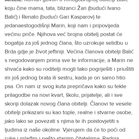
koju čine mama, tata, blizanci Žan (budući Ivano
Balić) i Renato (budući Gari Kasparov) te
jedanaestogodišnji Marin, koji nam i pripovijeda
većinu priče. Njihova već brojna obitelj postat će
bogatija za još jednog člana, što uzrokuje selidbu u
Brda gdje je život jeftiniji. Većina članova obitelji Balić
s negodovanjem prima sve te informacije, a Marin ne
shvaća kako su roditelji mogli tako pogriješiti i priuštiti
im još jednog brata ili sestru, kada je on samo htio
psa. On nam iz svog kuta prepričava kako su tekle
prilagodbe na novi kvart, školu, prijatelje, ali i sve
skoriji dolazak novog člana obitelji. Članovi te vesele
obitelji prikazani su kao tople, realne i stvarne osobe,
jako lako se povezati s njima te ih poistovjetiti s
ljudima iz naše okoline. Vjerujem da će to poći od
ruke i mlađim i nešto starijim čitateljima. Radnja