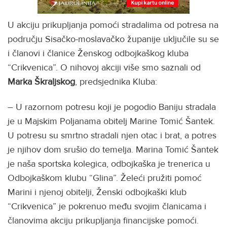
U akciju prikupljanja pomoći stradalima od potresa na
području Sisačko-moslavačko županije uključile su se
i članovi i članice Ženskog odbojkaškog kluba
“Crikvenica”. O nihovoj akciji više smo saznali od
Marka Škraljskog
, predsjednika Kluba:
– U razornom potresu koji je pogodio Baniju stradala
je u Majskim Poljanama obitelj Marine Tomić Šantek.
U potresu su smrtno stradali njen otac i brat, a potres
je njihov dom srušio do temelja. Marina Tomić Šantek
je naša sportska kolegica, odbojkaška je trenerica u
Odbojkaškom klubu “Glina”. Želeći pružiti pomoć
Marini i njenoj obitelji, Ženski odbojkaški klub
“Crikvenica” je pokrenuo među svojim članicama i
članovima akciju prikupljanja financijske pomoći.