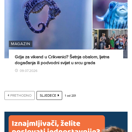
MAGAZIN
Gdje za vikend u Crikvenici? Šetnja obalom, ljetna
događanja ili podvodni svijet u srcu grada
09.07.2026
PRETHODNO
SLJEDEĆE
1
od
281