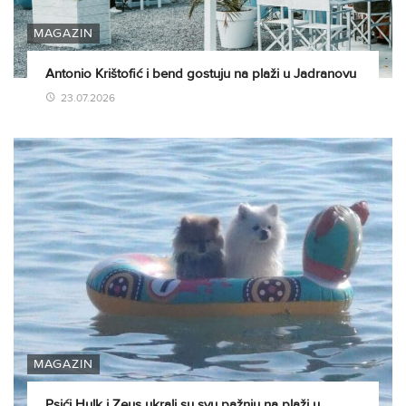
MAGAZIN
Antonio Krištofić i bend gostuju na plaži u Jadranovu
23.07.2026
MAGAZIN
Psići Hulk i Zeus ukrali su svu pažnju na plaži u