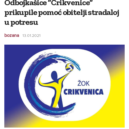
Odbojkašice “Crikvenice”
prikupile pomoć obitelji stradaloj
u potresu
bozana
13.01.2021