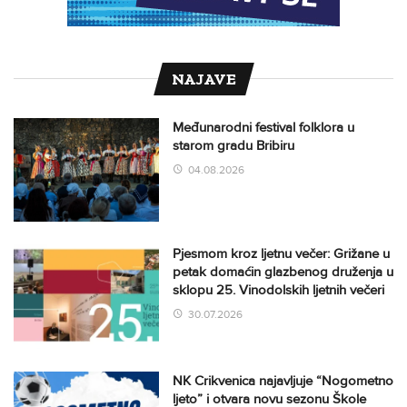
NAJAVE
Međunarodni festival folklora u
starom gradu Bribiru
04.08.2026
Pjesmom kroz ljetnu večer: Grižane u
petak domaćin glazbenog druženja u
sklopu 25. Vinodolskih ljetnih večeri
30.07.2026
NK Crikvenica najavljuje “Nogometno
ljeto” i otvara novu sezonu Škole