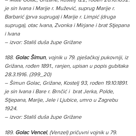
je sin Ivana i Marije r. Mužević, suprug Marije r.
Barbarić (prva supruga) i Marije r. Limpić (druga
supruga), otac Ivana, Zvonka i Mirjane i brat Stjepana
i Ivana
– izvor: Stališ duša župe Grižane
188.
Golac Šimun
, vojnik u 79. pješačkoj pukovniji, iz
Grižana, rođen 1891., ranjen, upisan u popis gubitaka
28.3.1916. (399_20)
– Šimun Golac, Grižane, Kostelj 93, rođen 19.10.1891.
je sin Ivana i Bare r. Brnčić i brat Jerka, Polde,
Stjepana, Marije, Jele i Ljubice, umro u Zagrebu
1924.
– izvor: Stališ duša župe Grižane
189.
Golac Vencel
, (Venzel) pričuvni vojnik u 79.