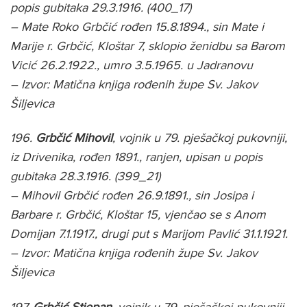
popis gubitaka 29.3.1916. (400_17)
– Mate Roko Grbčić rođen 15.8.1894., sin Mate i
Marije r. Grbčić, Kloštar 7, sklopio ženidbu sa Barom
Vicić 26.2.1922., umro 3.5.1965. u Jadranovu
– Izvor: Matična knjiga rođenih župe Sv. Jakov
Šiljevica
196.
Grbčić Mihovil
, vojnik u 79. pješačkoj pukovniji,
iz Drivenika, rođen 1891., ranjen, upisan u popis
gubitaka 28.3.1916. (399_21)
– Mihovil Grbčić rođen 26.9.1891., sin Josipa i
Barbare r. Grbčić, Kloštar 15, vjenčao se s Anom
Domijan 7.1.1917., drugi put s Marijom Pavlić 31.1.1921.
– Izvor: Matična knjiga rođenih župe Sv. Jakov
Šiljevica
197.
Grbčić Stjepan
, vojnik u 79. pješačkoj pukovniji,