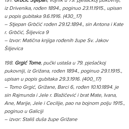
iz Drivenika, rođen 1894., poginuo 23.11.1915., upisan
u popis gubitaka 9.6.1916. (430_17)
– Stjepan Grbčić rođen 29.12.1894., sin Antona i Kate
r. Grbčić, Šiljevica 9
– Izvor: Matična knjiga rođenih župe Sv. Jakov
Šiljevica
198.
Grgić Tome
, pučki ustaša u 79. pješačkoj
pukovniji, iz Grižana, rođen 1894., poginuo 29.1.1915.,
upisan u popis gubitaka 29.3.1916. (400_17)
– Tomo Grgić, Grižane, Barci 6, rođen 10.10.1894. je
sin Rajmunda i Jele r. Blažičević i brat Mate, Ivana,
Ane, Marije, Jele i Cecilije, pao na bojnom polju 1915.,
poginuo u Galiciji
– izvor: Stališ duša župe Grižane