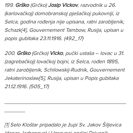
199.
Grško
(Grčko)
Josip Vickov
, razvodnik u 26.
(karlovačkoj) domobranskoj pješačkoj pukovniji, iz
Selca, godina rođenja nije upisana, ratni zarobljenik,
Schazk[4], Gouvernement Tambow, Rusija, upisan u
popis gubitaka 23.11.1916. (492_17)
200.
Grško
(Grčko)
Vicko
, pučki ustaša – lovac u 31.
(zagrebačkoj) lovačkoj bojni, iz Selca, rođen 1895,
ratni zarobljenik, Schilowskij-Rudnik, Gouvernement
Jekaterinoslaw[5], Rusija, upisan u Popis gubitaka
21.12.1916. (505_17)
_________________________________________
_______
[1] Selo Kloštar pripadalo je župi Sv. Jakov Šiljevica