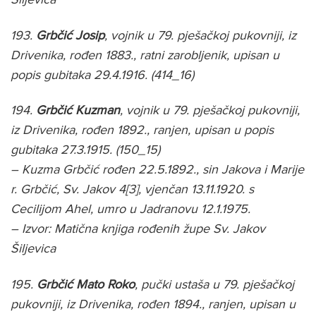
193.
Grbčić Josip
, vojnik u 79. pješačkoj pukovniji, iz
Drivenika, rođen 1883., ratni zarobljenik, upisan u
popis gubitaka 29.4.1916. (414_16)
194.
Grbčić Kuzman
, vojnik u 79. pješačkoj pukovniji,
iz Drivenika, rođen 1892., ranjen, upisan u popis
gubitaka 27.3.1915. (150_15)
– Kuzma Grbčić rođen 22.5.1892., sin Jakova i Marije
r. Grbčić, Sv. Jakov 4[3], vjenčan 13.11.1920. s
Cecilijom Ahel, umro u Jadranovu 12.1.1975.
– Izvor: Matična knjiga rođenih župe Sv. Jakov
Šiljevica
195.
Grbčić Mato Roko
, pučki ustaša u 79. pješačkoj
pukovniji, iz Drivenika, rođen 1894., ranjen, upisan u