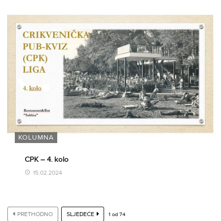
KOLUMNA
CPK – 4. kolo
15.02.2024
PRETHODNO
SLJEDEĆE
1
od
74