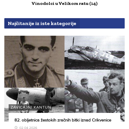
Vinodolci u Velikom ratu (14)
Najčitanije iz iste kategorije
ZAVIČAJNI KANTUN
82. obljetnica žestokih zračnih bitki iznad Crikvenice
02.04.2026