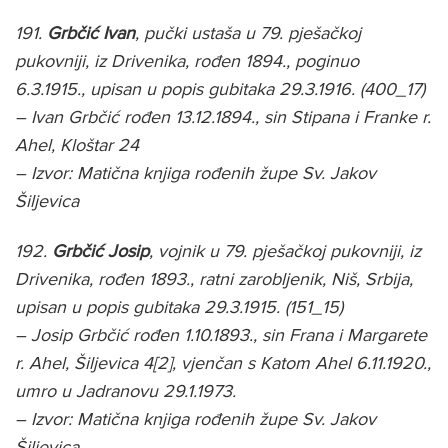
191.
Grbčić Ivan
, pučki ustaša u 79. pješačkoj
pukovniji, iz Drivenika, rođen 1894., poginuo
6.3.1915., upisan u popis gubitaka 29.3.1916. (400_17)
– Ivan Grbčić rođen 13.12.1894., sin Stipana i Franke r.
Ahel, Kloštar 24
– Izvor: Matična knjiga rođenih župe Sv. Jakov
Šiljevica
192.
Grbčić Josip
, vojnik u 79. pješačkoj pukovniji, iz
Drivenika, rođen 1893., ratni zarobljenik, Niš, Srbija,
upisan u popis gubitaka 29.3.1915. (151_15)
– Josip Grbčić rođen 1.10.1893., sin Frana i Margarete
r. Ahel, Šiljevica 4[2], vjenčan s Katom Ahel 6.11.1920.,
umro u Jadranovu 29.1.1973.
– Izvor: Matična knjiga rođenih župe Sv. Jakov
Šiljevica