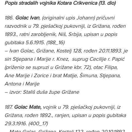
Popis stradalih vojnika Kotara Crikvenica (13. dio)
186.
Golac Ivan
, (originalni upis Johann) pričuvni
razvodnik u 79. pješačkoj pukovniji, iz Grižana, rođen
1893., ratni zarobljenik, Niš, Srbija, upisan u popis
gubitaka 5.6.1915. (188_16)
– Ivan Golac, Grižane, Kostelj 128, rođen 20.11.1893. je
sin Stjepana i Marije r. Knez, suprug Cecilije r. Papić
(priženio se supruzi u Grižane kbr. 72), otac Filipa,
Ane Marije i Zorice i brat Matije, Šimuna, Stjepana,
Antona i Marije
– izvor: Stališ duša župe Grižane
187.
Golac Mate,
vojnik u 79. pješačkoj pukovniji, iz
Grižana, rođen 1892., ranjen, upisan u popis gubitaka
29.3.1916. (400_17)
– Mate Golac, Grižane, Kostelj 122, rođen 20.10.1892.