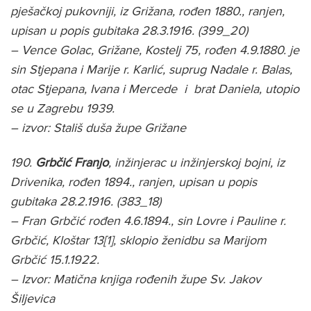
pješačkoj pukovniji, iz Grižana, rođen 1880., ranjen,
upisan u popis gubitaka 28.3.1916. (399_20)
– Vence Golac, Grižane, Kostelj 75, rođen 4.9.1880. je
sin Stjepana i Marije r. Karlić, suprug Nadale r. Balas,
otac Stjepana, Ivana i Mercede i brat Daniela, utopio
se u Zagrebu 1939.
– izvor: Stališ duša župe Grižane
190.
Grbčić Franjo
, inžinjerac u inžinjerskoj bojni, iz
Drivenika, rođen 1894., ranjen, upisan u popis
gubitaka 28.2.1916. (383_18)
– Fran Grbčić rođen 4.6.1894., sin Lovre i Pauline r.
Grbčić, Kloštar 13[1], sklopio ženidbu sa Marijom
Grbčić 15.1.1922.
– Izvor: Matična knjiga rođenih župe Sv. Jakov
Šiljevica