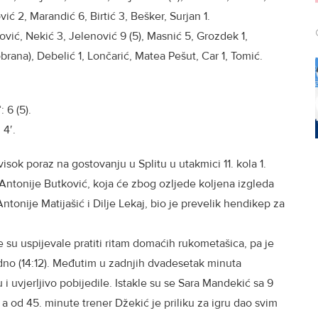
ić 2, Marandić 6, Birtić 3, Bešker, Surjan 1.
ović, Nekić 3, Jelenović 9 (5), Masnić 5, Grozdek 1,
obrana), Debelić 1, Lončarić, Matea Pešut, Car 1, Tomić.
 6 (5).
: 4′.
sok poraz na gostovanju u Splitu u utakmici 11. kola 1.
 Antonije Butković, koja će zbog ozljede koljena izgleda
ntonije Matijašić i Dilje Lekaj, bio je prevelik hendikep za
su uspijevale pratiti ritam domaćih rukometašica, pa je
idno (14:12). Međutim u zadnjih dvadesetak minuta
 i uvjerljivo pobijedile. Istakle su se Sara Mandekić sa 9
 a od 45. minute trener Džekić je priliku za igru dao svim