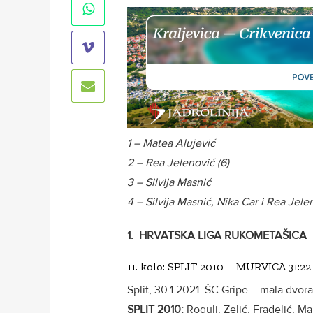
1 – Matea Alujević
2 – Rea Jelenović (6)
3 – Silvija Masnić
4 – Silvija Masnić, Nika Car i Rea Jele
1.
HRVATSKA LIGA RUKOMETAŠICA
11. kolo: SPLIT 2010 – MURVICA 31:22 
Split, 30.1.2021. ŠC Gripe – mala dvoran
SPLIT 2010:
Rogulj, Zelić, Fradelić, Mal