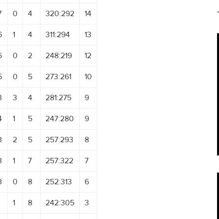
7
0
4
320:292
14
6
1
4
311:294
13
6
0
2
248:219
12
5
0
5
273:261
10
3
3
4
281:275
9
4
1
5
247:280
9
3
2
5
257:293
8
3
1
7
257:322
7
3
0
8
252:313
6
1
8
242:305
3