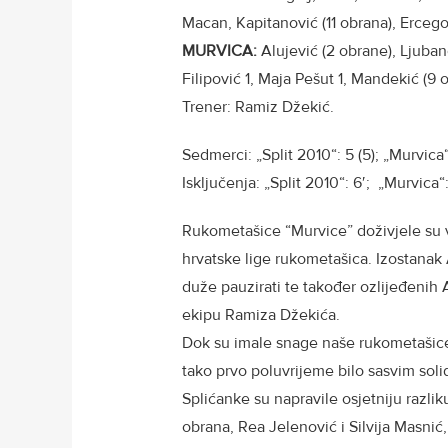
Macan, Kapitanović (11 obrana), Ercegov
MURVICA:
Alujević (2 obrane), Ljuban
Filipović 1, Maja Pešut 1, Mandekić (9 
Trener: Ramiz Džekić.
Sedmerci: „Split 2010“: 5 (5); „Murvica“:
Isključenja: „Split 2010“: 6′; „Murvica“
Rukometašice “Murvice” doživjele su vi
hrvatske lige rukometašica. Izostanak
duže pauzirati te također ozlijeđenih A
ekipu Ramiza Džekića.
Dok su imale snage naše rukometašice 
tako prvo poluvrijeme bilo sasvim sol
Splićanke su napravile osjetniju razliku
obrana, Rea Jelenović i Silvija Masnić,