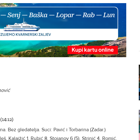
nović
(14:12)
a. Bez gledatelja. Suci: Pavić i Torbarina (Zadar.)
eš, Kalajžić 1, Rubić 8, Stojanov 6 (5), Strinić 4, Romić,