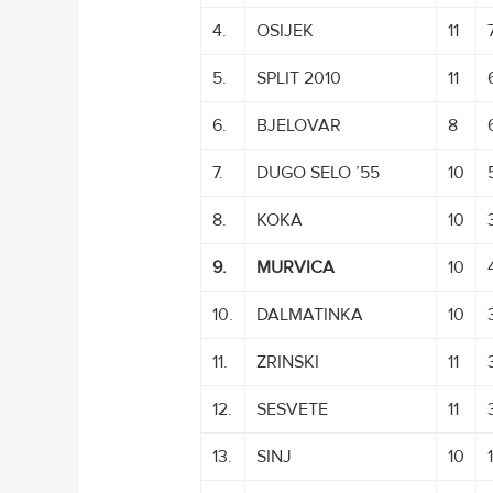
4.
OSIJEK
11
5.
SPLIT 2010
11
6.
BJELOVAR
8
7.
DUGO SELO ’55
10
8.
KOKA
10
9.
MURVICA
10
10.
DALMATINKA
10
11.
ZRINSKI
11
12.
SESVETE
11
13.
SINJ
10
1