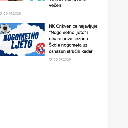
večeri
30.07.2026
NK Crikvenica najavljuje
“Nogometno ljeto” i
otvara novu sezonu
Škole nogometa uz
osnažen stručni kadar
30.07.2026