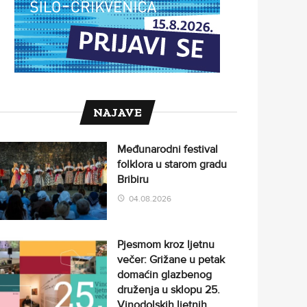
NAJAVE
Međunarodni festival
folklora u starom gradu
Bribiru
04.08.2026
Pjesmom kroz ljetnu
večer: Grižane u petak
domaćin glazbenog
druženja u sklopu 25.
Vinodolskih ljetnih