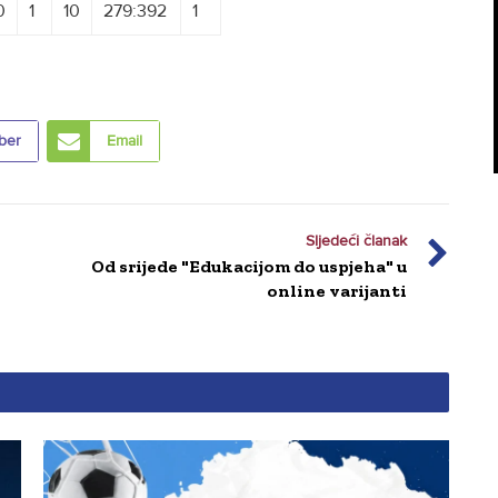
0
1
10
279:392
1
ber
Email
Sljedeći članak
Od srijede "Edukacijom do uspjeha" u
online varijanti