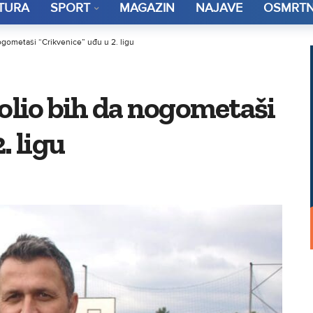
TURA
SPORT
MAGAZIN
NAJAVE
OSMRTN
nogometaši “Crikvenice” uđu u 2. ligu
Volio bih da nogometaši
. ligu