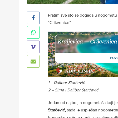
Pratim sve što se događa u nogometu 
“Crikvenice”
1 – Dalibor Starčević
2 – Šime i Dalibor Starčević
Jedan od najboljih nogometaša koji je 
Starčević,
sada je uspješan nogometni 
trenersku karijeru gradi u zemljama Bl