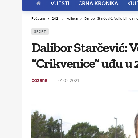
VIJESTI
CRNA KRONIKA
KUL
Početna
2021
veljača
Dalibor Starčević: Volio bih da 
SPORT
Dalibor Starčević: 
“Crikvenice” uđu u 2
bozana
01.02.2021