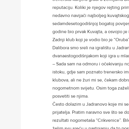
reputaciju. Koliki je njegov rejting pr
nedavno navijači najboljeg kuvajtskog 
sedamdesetogodišnjoj bogatoj povijest
godine bio prvak Kuvajta, a osvojio je 
Zadnji klub koji je vodio bio je “Oru
Dalibora smo sreli na igralištu u Jadra
dvanaestogodišnjakom koji igra u mlađ
– Sada sam na odmoru i očekivanju nov
istoku, gdje sam poznato trenersko im
klubova, ali ne žuri mi se, čekam dobr
nogometnom svijetu. Osim toga zaželio 
posvetiti se njima.
Često dolazim u Jadranovo koje mi se 
prijatelja. Pratim naravno sve što se
rezultati nogometaša “Crikvenice”. Bilo 
želim svu sreću u nastojanju da to pos