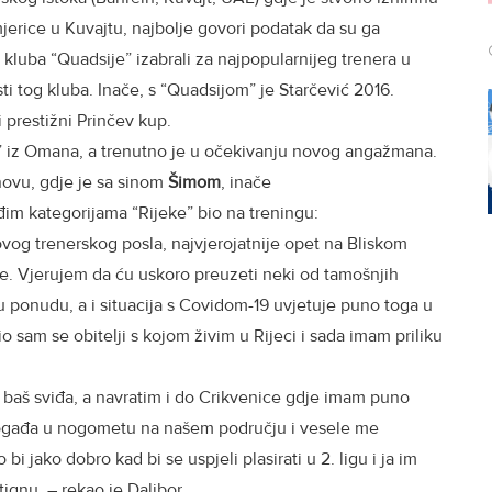
imjerice u Kuvajtu, najbolje govori podatak da su ga
kluba “Quadsije” izabrali za najpopularnijeg trenera u
i tog kluba. Inače, s “Quadsijom” je Starčević 2016.
i prestižni Prinčev kup.
ba” iz Omana, a trenutno je u očekivanju novog angažmana.
novu, gdje je sa sinom
Šimom
, inače
im kategorijama “Rijeke” bio na treningu:
og trenerskog posla, najvjerojatnije opet na Bliskom
e. Vjerujem da ću uskoro preuzeti neki od tamošnjih
u ponudu, a i situacija s Covidom-19 uvjetuje puno toga u
sam se obitelji s kojom živim u Rijeci i sada imam priliku
baš sviđa, a navratim i do Crikvenice gdje imam puno
 događa u nogometu na našem području i vesele me
bi jako dobro kad bi se uspjeli plasirati u 2. ligu i ja im
tignu. – rekao je Dalibor,