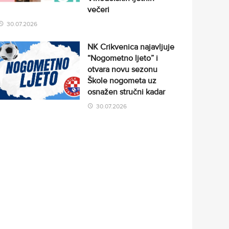
večeri
30.07.2026
NK Crikvenica najavljuje
“Nogometno ljeto” i
otvara novu sezonu
Škole nogometa uz
osnažen stručni kadar
30.07.2026