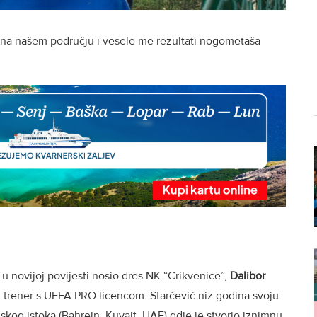
na našem području i vesele me rezultati nogometaša
u novijoj povijesti nosio dres NK “Crikvenice”,
Dalibor
trener s UEFA PRO licencom. Starčević niz godina svoju
iskog istoka (Bahrein, Kuvajt, UAE) gdje je stvorio iznimnu