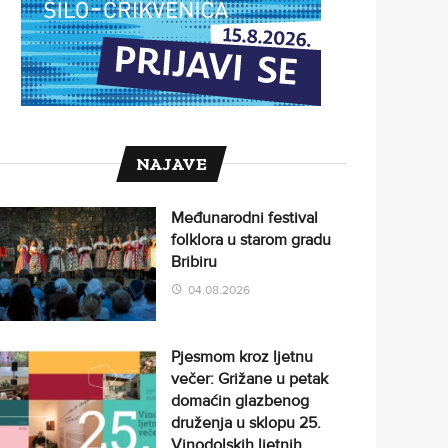
NAJAVE
Međunarodni festival
folklora u starom gradu
Bribiru
04.08.2026
Pjesmom kroz ljetnu
večer: Grižane u petak
domaćin glazbenog
druženja u sklopu 25.
Vinodolskih ljetnih