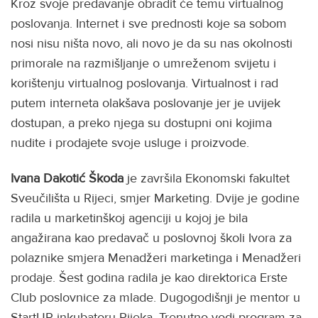
Kroz svoje predavanje obradit će temu virtualnog
poslovanja. Internet i sve prednosti koje sa sobom
nosi nisu ništa novo, ali novo je da su nas okolnosti
primorale na razmišljanje o umreženom svijetu i
korištenju virtualnog poslovanja. Virtualnost i rad
putem interneta olakšava poslovanje jer je uvijek
dostupan, a preko njega su dostupni oni kojima
nudite i prodajete svoje usluge i proizvode.
Ivana Dakotić Škoda
je završila Ekonomski fakultet
Sveučilišta u Rijeci, smjer Marketing. Dvije je godine
radila u marketinškoj agenciji u kojoj je bila
angažirana kao predavač u poslovnoj školi Ivora za
polaznike smjera Menadžeri marketinga i Menadžeri
prodaje. Šest godina radila je kao direktorica Erste
Club poslovnice za mlade. Dugogodišnji je mentor u
StartUP inkubatoru Rijeka. Trenutno vodi program za