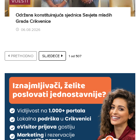
VIJESTI
Održana konstituirajuća sjednica Savjeta mladih
Grada Crikvenice
06.08.2026
PRETHODNO
SLJEDEĆE
1
od
507