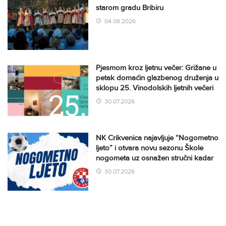
starom gradu Bribiru
04.08.2026
Pjesmom kroz ljetnu večer: Grižane u
petak domaćin glazbenog druženja u
sklopu 25. Vinodolskih ljetnih večeri
30.07.2026
NK Crikvenica najavljuje “Nogometno
ljeto” i otvara novu sezonu Škole
nogometa uz osnažen stručni kadar
30.07.2026