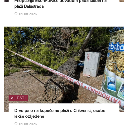
Priopćenje Eko-Murvice povodom pada stabla na
plaži Balustrada
09.08.2026
VIJESTI
Drvo palo na kupače na plaži u Crikvenici, osobe
lakše ozlijeđene
09.08.2026