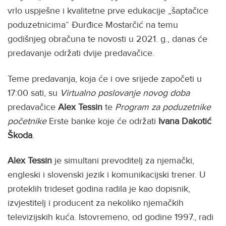
vrlo uspješne i kvalitetne prve edukacije „šaptačice
poduzetnicima“ Đurđice Mostarčić na temu
godišnjeg obračuna te novosti u 2021. g., danas će
predavanje održati dvije predavačice.
Teme predavanja, koja će i ove srijede započeti u
17:00 sati, su
Virtualno poslovanje novog doba
predavačice
Alex
Tessin
te
Program za poduzetnike
početnike
Erste banke koje će održati
Ivana Dakotić
Škoda
.
Alex Tessin
je simultani prevoditelj za njemački,
engleski i slovenski jezik i komunikacijski trener. U
proteklih trideset godina radila je kao dopisnik,
izvjestitelj i producent za nekoliko njemačkih
televizijskih kuća. Istovremeno, od godine 1997., radi