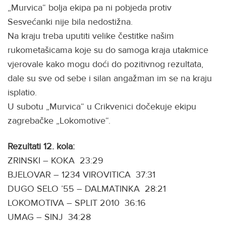
„Murvica“ bolja ekipa pa ni pobjeda protiv
Sesvećanki nije bila nedostižna.
Na kraju treba uputiti velike čestitke našim
rukometašicama koje su do samoga kraja utakmice
vjerovale kako mogu doći do pozitivnog rezultata,
dale su sve od sebe i silan angažman im se na kraju
isplatio.
U subotu „Murvica“ u Crikvenici dočekuje ekipu
zagrebačke „Lokomotive“.
Rezultati 12. kola:
ZRINSKI – KOKA 23:29
BJELOVAR – 1234 VIROVITICA 37:31
DUGO SELO ’55 – DALMATINKA 28:21
LOKOMOTIVA – SPLIT 2010 36:16
UMAG – SINJ 34:28