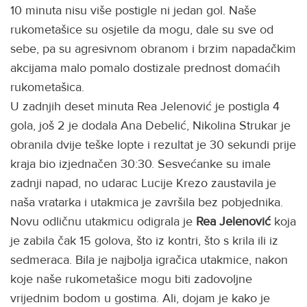
10 minuta nisu više postigle ni jedan gol. Naše
rukometašice su osjetile da mogu, dale su sve od
sebe, pa su agresivnom obranom i brzim napadačkim
akcijama malo pomalo dostizale prednost domaćih
rukometašica.
U zadnjih deset minuta Rea Jelenović je postigla 4
gola, još 2 je dodala Ana Debelić, Nikolina Strukar je
obranila dvije teške lopte i rezultat je 30 sekundi prije
kraja bio izjednačen 30:30. Sesvećanke su imale
zadnji napad, no udarac Lucije Krezo zaustavila je
naša vratarka i utakmica je završila bez pobjednika.
Novu odličnu utakmicu odigrala je
Rea Jelenović
koja
je zabila čak 15 golova, što iz kontri, što s krila ili iz
sedmeraca. Bila je najbolja igračica utakmice, nakon
koje naše rukometašice mogu biti zadovoljne
vrijednim bodom u gostima. Ali, dojam je kako je