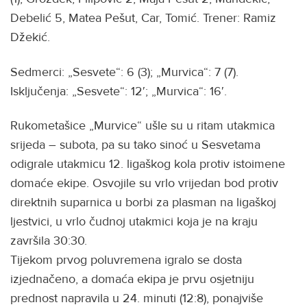
Debelić 5, Matea Pešut, Car, Tomić. Trener: Ramiz
Džekić.
Sedmerci: „Sesvete“: 6 (3); „Murvica“: 7 (7).
Isključenja: „Sesvete“: 12′; „Murvica“: 16′.
Rukometašice „Murvice“ ušle su u ritam utakmica
srijeda – subota, pa su tako sinoć u Sesvetama
odigrale utakmicu 12. ligaškog kola protiv istoimene
domaće ekipe. Osvojile su vrlo vrijedan bod protiv
direktnih suparnica u borbi za plasman na ligaškoj
ljestvici, u vrlo čudnoj utakmici koja je na kraju
završila 30:30.
Tijekom prvog poluvremena igralo se dosta
izjednačeno, a domaća ekipa je prvu osjetniju
prednost napravila u 24. minuti (12:8), ponajviše