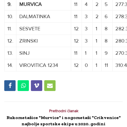
9.
MURVICA
11
4
2
5
277:
10.
DALMATINKA
11
3
2
6
278:
11.
SESVETE
12
3
1
8
282.
12.
ZRINSKI
12
3
1
8
280:
13.
SINJ
11
1
1
9
270:
14.
VIROVITICA 1234
12
0
1
11
310:
Prethodni članak
Rukometašice "Murvice" i nogometaši "Crikvenice"
najbolje sportske ekipe u 2020. godini