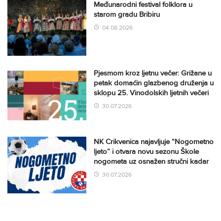
Međunarodni festival folklora u
starom gradu Bribiru
04.08.2026
Pjesmom kroz ljetnu večer: Grižane u
petak domaćin glazbenog druženja u
sklopu 25. Vinodolskih ljetnih večeri
30.07.2026
NK Crikvenica najavljuje “Nogometno
ljeto” i otvara novu sezonu Škole
nogometa uz osnažen stručni kadar
30.07.2026