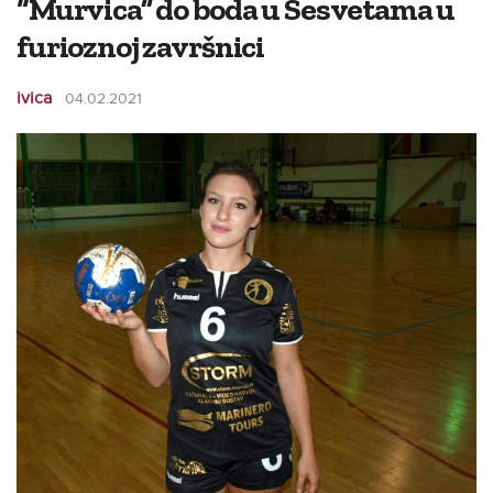
“Murvica” do boda u Sesvetama u
furioznoj završnici
ivica
04.02.2021