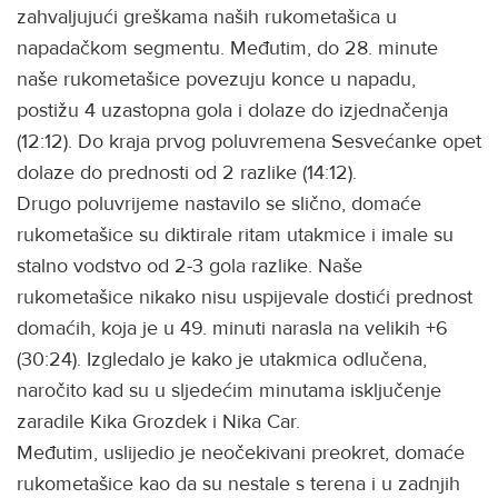
zahvaljujući greškama naših rukometašica u
napadačkom segmentu. Međutim, do 28. minute
naše rukometašice povezuju konce u napadu,
postižu 4 uzastopna gola i dolaze do izjednačenja
(12:12). Do kraja prvog poluvremena Sesvećanke opet
dolaze do prednosti od 2 razlike (14:12).
Drugo poluvrijeme nastavilo se slično, domaće
rukometašice su diktirale ritam utakmice i imale su
stalno vodstvo od 2-3 gola razlike. Naše
rukometašice nikako nisu uspijevale dostići prednost
domaćih, koja je u 49. minuti narasla na velikih +6
(30:24). Izgledalo je kako je utakmica odlučena,
naročito kad su u sljedećim minutama isključenje
zaradile Kika Grozdek i Nika Car.
Međutim, uslijedio je neočekivani preokret, domaće
rukometašice kao da su nestale s terena i u zadnjih