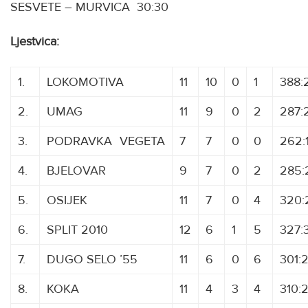
SESVETE – MURVICA 30:30
Ljestvica:
1.
LOKOMOTIVA
11
10
0
1
388:
2.
UMAG
11
9
0
2
287:
3.
PODRAVKA
V
VEGETA
7
7
0
0
262:
4.
BJELOVAR
9
7
0
2
285:
5.
OSIJEK
11
7
0
4
320:
6.
SPLIT 2010
12
6
1
5
327:
7.
DUGO SELO ’55
11
6
0
6
301:
8.
KOKA
11
4
3
4
310: