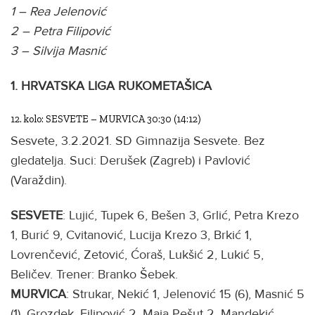
1 – Rea Jelenović
2 – Petra Filipović
3 – Silvija Masnić
1. HRVATSKA LIGA RUKOMETAŠICA
12. kolo: SESVETE – MURVICA 30:30 (14:12)
Sesvete, 3.2.2021. SD Gimnazija Sesvete. Bez
gledatelja. Suci: Derušek (Zagreb) i Pavlović
(Varaždin).
SESVETE
: Lujić, Tupek 6, Bešen 3, Grlić, Petra Krezo
1, Burić 9, Cvitanović, Lucija Krezo 3, Brkić 1,
Lovrenčević, Zetović, Ćoraš, Lukšić 2, Lukić 5,
Beličev. Trener: Branko Šebek.
MURVICA
: Strukar, Nekić 1, Jelenović 15 (6), Masnić 5
(1), Grozdek, Filipović 2, Maja Pešut 2, Mandekić,