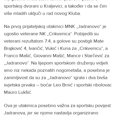
sportskoj dvorani u Kraljevici, a također i da se čim
više mladih uključi u rad novog Kluba.
Na prvoj prijateljskoj utakmici MNK „Jadranovo“ je
ugostio veterane NK „Crikvenica“. Pobijedili su
veterani rezultatom 7:4, a golove su postigli Mate
Brajković 4, Ivančić, Vukić i Kuna za „Crikvenicu“, a
Franco Mašić, Giovanni Mašić, Mance i Starčević za
„Jadranovo“. Na lijepom sportskom druženju vidjeli
smo niz nekada poznatih nogometaša, a posebna je
zanimljivost da su za „Jadranovo“ igrala i dva bivša
svjetska prvaka – boćar Leo Brnić i sportski ribolovac
Mauro Lukšić.
Ova je utakmica posebno važna za sportsku povijest
Jadranova, jer se njome nastavlja organizirano