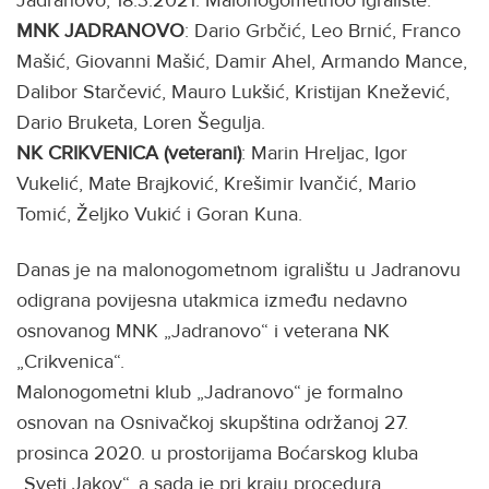
Jadranovo, 18.3.2021. Malonogometnoo igralište.
MNK JADRANOVO
: Dario Grbčić, Leo Brnić, Franco
Mašić, Giovanni Mašić, Damir Ahel, Armando Mance,
Dalibor Starčević, Mauro Lukšić, Kristijan Knežević,
Dario Bruketa, Loren Šegulja.
NK CRIKVENICA (veterani)
: Marin Hreljac, Igor
Vukelić, Mate Brajković, Krešimir Ivančić, Mario
Tomić, Željko Vukić i Goran Kuna.
Danas je na malonogometnom igralištu u Jadranovu
odigrana povijesna utakmica između nedavno
osnovanog MNK „Jadranovo“ i veterana NK
„Crikvenica“.
Malonogometni klub „Jadranovo“ je formalno
osnovan na Osnivačkoj skupština održanoj 27.
prosinca 2020. u prostorijama Boćarskog kluba
„Sveti Jakov“, a sada je pri kraju procedura