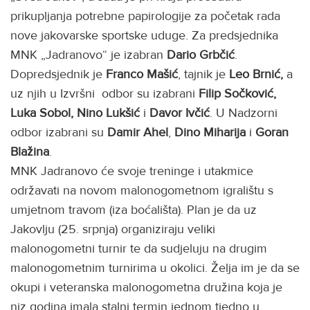
prikupljanja potrebne papirologije za početak rada
nove jakovarske sportske uduge. Za predsjednika
MNK „Jadranovo“ je izabran
Dario Grbčić
.
Dopredsjednik je
Franco Mašić
, tajnik je
Leo Brnić,
a
uz njih u Izvršni odbor su izabrani
Filip Sočković,
Luka Sobol, Nino Lukšić
i
Davor Ivčić
. U Nadzorni
odbor izabrani su
Damir Ahel
,
Dino Miharija
i
Goran
Blažina
.
MNK Jadranovo će svoje treninge i utakmice
održavati na novom malonogometnom igralištu s
umjetnom travom (iza boćališta). Plan je da uz
Jakovlju (25. srpnja) organiziraju veliki
malonogometni turnir te da sudjeluju na drugim
malonogometnim turnirima u okolici. Želja im je da se
okupi i veteranska malonogometna družina koja je
niz godina imala stalni termin jednom tjedno u