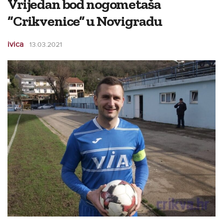
Vrijedan bod nogometaša
“Crikvenice” u Novigradu
ivica
13.03.2021