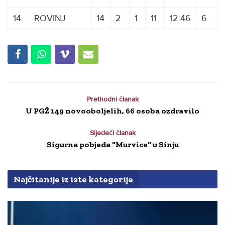
14.
ROVINJ
14
2
1
11
12:46
6
Prethodni članak
U PGŽ 149 novooboljelih, 66 osoba ozdravilo
Sljedeći članak
Sigurna pobjeda "Murvice" u Sinju
Najčitanije iz iste kategorije