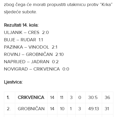
zbog čega će morati propustiti utakmicu protiv “Krka”
sljedeće subote.
Rezultati 14. kola:
ULJANIK – CRES 2:0
BUJE – RUDAR 1:1
PAZINKA – VINODOL 2:1
ROVINJ – GROBNIČAN 2:10
NAPRIJED – JADRAN 0:2
NOVIGRAD – CRIKVENICA 0:0
Ljestvica:
1.
CRIKVENICA
14
11
3
0
30:5
36
2.
GROBNIČAN
14
10
1
3
49:13
31