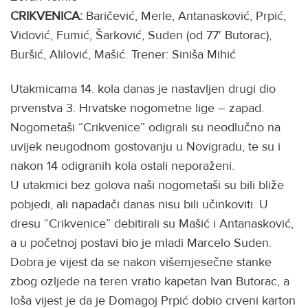
CRIKVENICA:
Baričević, Merle, Antanasković, Prpić,
Vidović, Fumić, Šarković, Suden (od 77′ Butorac),
Buršić, Alilović, Mašić. Trener: Siniša Mihić
Utakmicama 14. kola danas je nastavljen drugi dio
prvenstva 3. Hrvatske nogometne lige – zapad.
Nogometaši “Crikvenice” odigrali su neodlučno na
uvijek neugodnom gostovanju u Novigradu, te su i
nakon 14 odigranih kola ostali neporaženi.
U utakmici bez golova naši nogometaši su bili bliže
pobjedi, ali napadači danas nisu bili učinkoviti. U
dresu “Crikvenice” debitirali su Mašić i Antanasković,
a u početnoj postavi bio je mladi Marcelo Suden.
Dobra je vijest da se nakon višemjesečne stanke
zbog ozljede na teren vratio kapetan Ivan Butorac, a
loša vijest je da je Domagoj Prpić dobio crveni karton