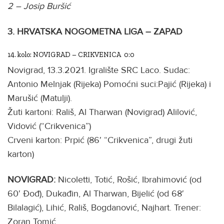
2 – Josip Buršić
3. HRVATSKA NOGOMETNA LIGA – ZAPAD
14. kolo: NOVIGRAD – CRIKVENICA 0:0
Novigrad, 13.3.2021. Igralište SRC Laco. Sudac:
Antonio Melnjak (Rijeka) Pomoćni suci:Pajić (Rijeka) i
Marušić (Matulji).
Žuti kartoni: Rališ, Al Tharwan (Novigrad) Alilović,
Vidović (“Crikvenica”)
Crveni karton: Prpić (86′ “Crikvenica”, drugi žuti
karton)
NOVIGRAD:
Nicoletti, Totić, Rošić, Ibrahimović (od
60′ Đođ), Dukađin, Al Tharwan, Bijelić (od 68′
Bilalagić), Lihić, Rališ, Bogdanović, Najhart. Trener:
Zoran Tomić