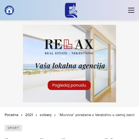
Početna
2021
svibanj
“Murvica” poražena u Varaždinu u samoj završni
SPORT