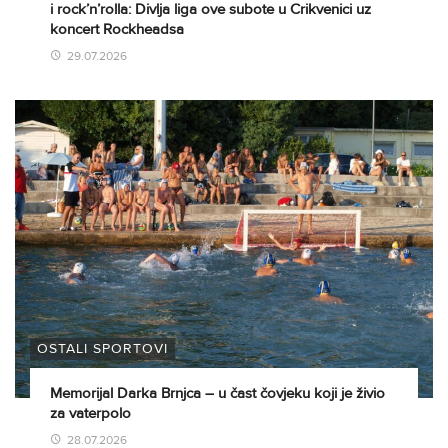
i rock’n’rolla: Divlja liga ove subote u Crikvenici uz
koncert Rockheadsa
29.07.2026
OSTALI SPORTOVI
Memorijal Darka Brnjca – u čast čovjeku koji je živio
za vaterpolo
28.07.2026