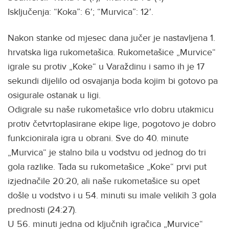
Isključenja: “Koka”: 6′; “Murvica”: 12′.
Nakon stanke od mjesec dana jučer je nastavljena 1.
hrvatska liga rukometašica. Rukometašice „Murvice“
igrale su protiv „Koke“ u Varaždinu i samo ih je 17
sekundi dijelilo od osvajanja boda kojim bi gotovo pa
osigurale ostanak u ligi.
Odigrale su naše rukometašice vrlo dobru utakmicu
protiv četvrtoplasirane ekipe lige, pogotovo je dobro
funkcionirala igra u obrani. Sve do 40. minute
„Murvica“ je stalno bila u vodstvu od jednog do tri
gola razlike. Tada su rukometašice „Koke“ prvi put
izjednačile 20:20, ali naše rukometašice su opet
došle u vodstvo i u 54. minuti su imale velikih 3 gola
prednosti (24:27).
U 56. minuti jedna od ključnih igračica „Murvice“