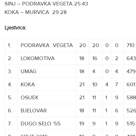
SINJ – PODRAVKA VEGETA 25:43
KOKA – MURVICA 29:28
Ljestvica:
1.
PODRAVKA
V
VEGETA
20
20
0
0
710
2.
LOKOMOTIVA
18
16
0
2
643
3.
UMAG
18
4
0
4
479
4.
KOKA
21
10
4
7
601
5.
OSIJEK
21
11
1
9
588
6.
BJELOVAR
18
11
1
6
526
7.
DUGO SELO ’55
19
9
1
9
515