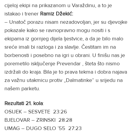
cijeloj ekipi na prikazanom u Varaždinu, a to je
istakao i trener
Ramiz Džekić:
– Unatoč porazu nisam nezadovoljan, jer su djevojke
pokazale kako se ravnopravno mogu nositi i s
ekipama iz gornjeg dijela ljestvice, a da je bilo malo
sreće imali bi razloga i za slavlje. Čestitam im na
borbenosti i posebno na igri u obrani. U finišu nas je
poremetilo isključenje Prevendar , šteta što nismo
izdržali do kraja. Bila je to prava tekma i dobra najava
za važnu utakmicu protiv „Dalmatinke“ u srijedu na
našem parketu.
Rezultati 21. kola
:
OSIJEK – SESVETE 23:26
BJELOVAR – ZRINSKI 28:28
UMAG – DUGO SELO ’55 27:23