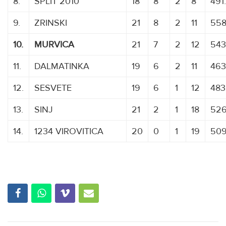
8.
SPLIT 2010
18
8
2
8
491
9.
ZRINSKI
21
8
2
11
558
10.
MURVICA
21
7
2
12
543
11.
DALMATINKA
19
6
2
11
463
12.
SESVETE
19
6
1
12
483
13.
SINJ
21
2
1
18
526
14.
1234 VIROVITICA
20
0
1
19
509