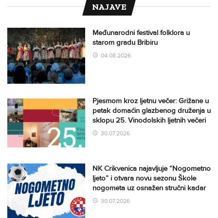
NAJAVE
Međunarodni festival folklora u
starom gradu Bribiru
04.08.2026
Pjesmom kroz ljetnu večer: Grižane u
petak domaćin glazbenog druženja u
sklopu 25. Vinodolskih ljetnih večeri
30.07.2026
NK Crikvenica najavljuje “Nogometno
ljeto” i otvara novu sezonu Škole
nogometa uz osnažen stručni kadar
30.07.2026