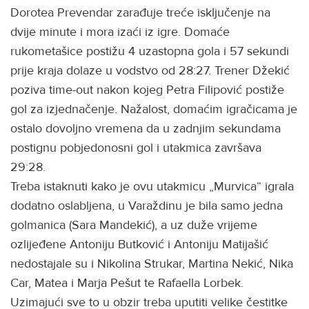
Dorotea Prevendar zarađuje treće isključenje na
dvije minute i mora izaći iz igre. Domaće
rukometašice postižu 4 uzastopna gola i 57 sekundi
prije kraja dolaze u vodstvo od 28:27. Trener Džekić
poziva time-out nakon kojeg Petra Filipović postiže
gol za izjednačenje. Nažalost, domaćim igračicama je
ostalo dovoljno vremena da u zadnjim sekundama
postignu pobjedonosni gol i utakmica završava
29:28.
Treba istaknuti kako je ovu utakmicu „Murvica“ igrala
dodatno oslabljena, u Varaždinu je bila samo jedna
golmanica (Sara Mandekić), a uz duže vrijeme
ozlijeđene Antoniju Butković i Antoniju Matijašić
nedostajale su i Nikolina Strukar, Martina Nekić, Nika
Car, Matea i Marja Pešut te Rafaella Lorbek.
Uzimajući sve to u obzir treba uputiti velike čestitke