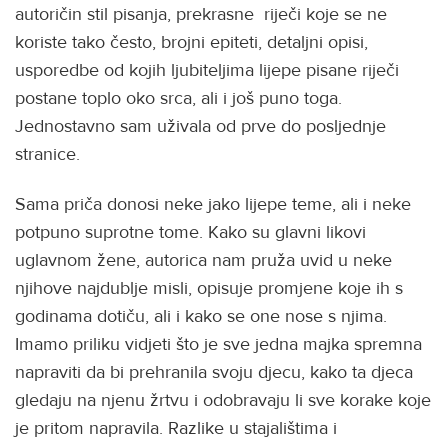
autoričin stil pisanja, prekrasne riječi koje se ne
koriste tako često, brojni epiteti, detaljni opisi,
usporedbe od kojih ljubiteljima lijepe pisane riječi
postane toplo oko srca, ali i još puno toga.
Jednostavno sam uživala od prve do posljednje
stranice.
Sama priča donosi neke jako lijepe teme, ali i neke
potpuno suprotne tome. Kako su glavni likovi
uglavnom žene, autorica nam pruža uvid u neke
njihove najdublje misli, opisuje promjene koje ih s
godinama dotiču, ali i kako se one nose s njima.
Imamo priliku vidjeti što je sve jedna majka spremna
napraviti da bi prehranila svoju djecu, kako ta djeca
gledaju na njenu žrtvu i odobravaju li sve korake koje
je pritom napravila. Razlike u stajalištima i