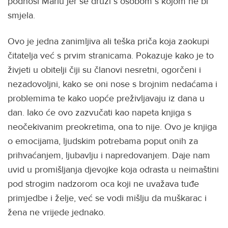
podnosi Mariu jer se druži s osobom s kojom ne bi
smjela.
Ovo je jedna zanimljiva ali teška priča koja zaokupi
čitatelja već s prvim stranicama. Pokazuje kako je to
živjeti u obitelji čiji su članovi nesretni, ogorčeni i
nezadovoljni, kako se oni nose s brojnim nedaćama i
problemima te kako uopće preživljavaju iz dana u
dan. Iako će ovo zazvučati kao napeta knjiga s
neočekivanim preokretima, ona to nije. Ovo je knjiga
o emocijama, ljudskim potrebama poput onih za
prihvaćanjem, ljubavlju i napredovanjem. Daje nam
uvid u promišljanja djevojke koja odrasta u neimaštini
pod strogim nadzorom oca koji ne uvažava tuđe
primjedbe i želje, već se vodi mišlju da muškarac i
žena ne vrijede jednako.