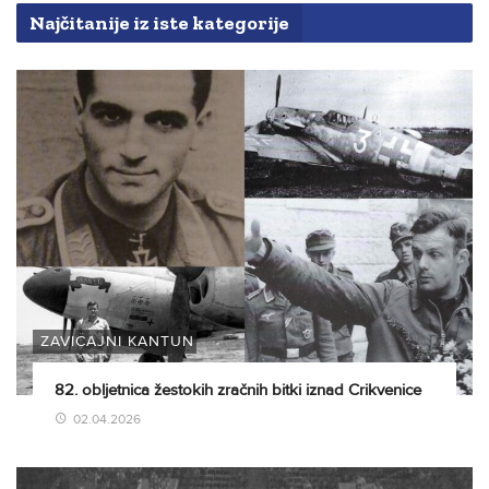
Najčitanije iz iste kategorije
ZAVIČAJNI KANTUN
82. obljetnica žestokih zračnih bitki iznad Crikvenice
02.04.2026