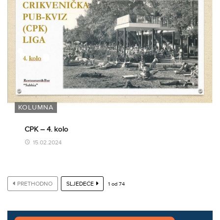
KOLUMNA
CPK – 4. kolo
15.02.2024
PRETHODNO
SLJEDEĆE
1
od
74