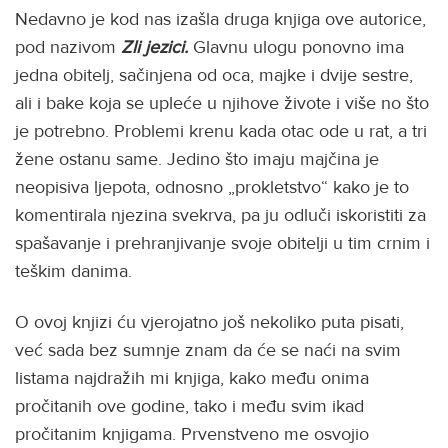
Nedavno je kod nas izašla druga knjiga ove autorice,
pod nazivom
Zli jezici.
Glavnu ulogu ponovno ima
jedna obitelj, sačinjena od oca, majke i dvije sestre,
ali i bake koja se upleće u njihove živote i više no što
je potrebno. Problemi krenu kada otac ode u rat, a tri
žene ostanu same. Jedino što imaju majčina je
neopisiva ljepota, odnosno „prokletstvo“ kako je to
komentirala njezina svekrva, pa ju odluči iskoristiti za
spašavanje i prehranjivanje svoje obitelji u tim crnim i
teškim danima.
O ovoj knjizi ću vjerojatno još nekoliko puta pisati,
već sada bez sumnje znam da će se naći na svim
listama najdražih mi knjiga, kako među onima
pročitanih ove godine, tako i među svim ikad
pročitanim knjigama. Prvenstveno me osvojio