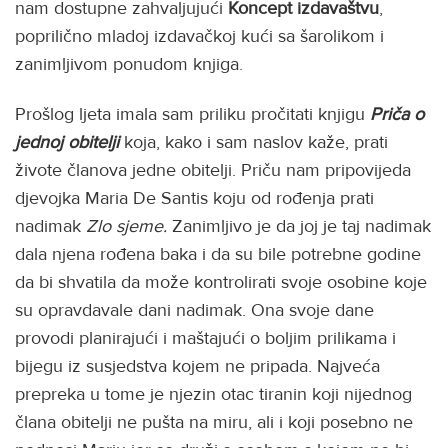
nam dostupne zahvaljujući
Koncept
izdavaštvu
,
poprilično mladoj izdavačkoj kući sa šarolikom i
zanimljivom ponudom knjiga.
Prošlog ljeta imala sam priliku pročitati knjigu
Priča o
jednoj obitelji
koja, kako i sam naslov kaže, prati
živote članova jedne obitelji. Priču nam pripovijeda
djevojka Maria De Santis koju od rođenja prati
nadimak
Zlo sjeme.
Zanimljivo je da joj je taj nadimak
dala njena rođena baka i da su bile potrebne godine
da bi shvatila da može kontrolirati svoje osobine koje
su opravdavale dani nadimak. Ona svoje dane
provodi planirajući i maštajući o boljim prilikama i
bijegu iz susjedstva kojem ne pripada. Najveća
prepreka u tome je njezin otac tiranin koji nijednog
člana obitelji ne pušta na miru, ali i koji posebno ne