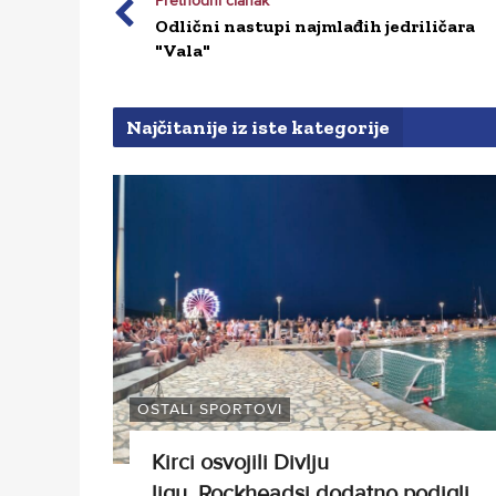
Prethodni članak
Odlični nastupi najmlađih jedriličara
"Vala"
Najčitanije iz iste kategorije
OSTALI SPORTOVI
Kirci osvojili Divlju
ligu, Rockheadsi dodatno podigli