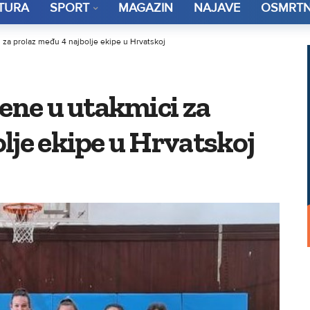
TURA
SPORT
MAGAZIN
NAJAVE
OSMRTN
i za prolaz među 4 najbolje ekipe u Hrvatskoj
žene u utakmici za
lje ekipe u Hrvatskoj