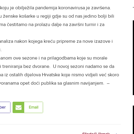
ju je obilježila pandemija koronavirusa je završena.
 ženske košarke u regiji gdje su od nas jedino bolji bili
jima čestitamo na prolazu dalje na završni turnir i za
 analiza nakon kojega kreću pripreme za nove izazove i
i.
azanom ove sezone i na prilagodbama koje su morale
za i treniranja bez dvorane. U novoj sezoni nadamo se da
ma iz ostalih dijelova Hrvatske koje nismo vidjeli već skoro
voranama opet doći publika sa glasnim navijanjem. –
ber
Email