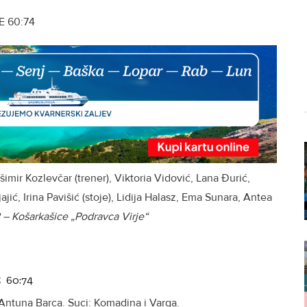
 60:74
šimir Kozlevčar (trener), Viktoria Vidović, Lana Đurić,
jić, Irina Pavišić (stoje), Lidija Halasz, Ema Sunara, Antea
 – Košarkašice „Podravca Virje“
E 60:74
 Antuna Barca. Suci: Komadina i Varga.