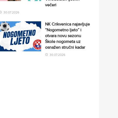
večeri
30.07.2026
NK Crikvenica najavljuje
“Nogometno ljeto” i
otvara novu sezonu
Škole nogometa uz
osnažen stručni kadar
30.07.2026