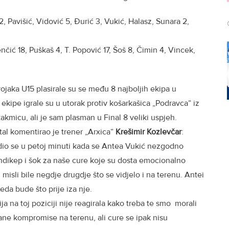
, Pavišić, Vidović 5, Đurić 3, Vukić, Halasz, Sunara 2,
čić 18, Puškaš 4, T. Popović 17, Šoš 8, Čimin 4, Vincek,
ojaka U15 plasirale su se među 8 najboljih ekipa u
 ekipe igrale su u utorak protiv košarkašica „Podravca“ iz
akmicu, ali je sam plasman u Final 8 veliki uspjeh.
tal komentirao je trener „Arxica“
Krešimir Kozlevčar
:
dio se u petoj minuti kada se Antea Vukić nezgodno
hendikep i šok za naše cure koje su dosta emocionalno
 misli bile negdje drugdje što se vidjelo i na terenu. Antei
eda bude što prije iza nje.
 na toj poziciji nije reagirala kako treba te smo morali
rane kompromise na terenu, ali cure se ipak nisu