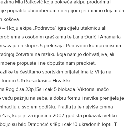
euzima Mia Ratković koja pokreće ekipu prodorima i
 nije popratila obrambenom energijom jer imamo dojam da
ih koševa.
– 1 koju ekipa „Podravca“ igra cijelu utakmicu ali
 probleme s osobnim greškama te Lana Đurić i Anamaria
vršavaju na klupi s 5 prekršaja. Ponovnim kompromisima
zadnjoj četvrtini na razliku koja nam je dohvatljiva, ali
rambene propuste i ne dopušta nam preokret.
ike te čestitamo sportskim prijateljima iz Virja na
 turniru U15 košarkašica Hrvatske.
ia Rogić sa 23p,15s i čak 5 blokada. Viktoria, inače
 veću pažnju na sebe, a dobru formu i navike prenijela je
minaciju u svojem godištu. Pratila ju je najviše Emma
 i 4as, koja je za igračicu 2007. godišta pokazala veliku
olje su bile Drmenčić s 18p i čak 10 ukradenih lopti, T.