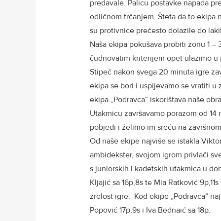
predavale. Palicu postavke napada pr
odličnom trčanjem. Šteta da to ekipa
su protivnice prečesto dolazile do lak
Naša ekipa pokušava probiti zonu 1 – 3 
čudnovatim kriterijem opet ulazimo u
Stipeč nakon svega 20 minuta igre za
ekipa se bori i uspijevamo se vratiti u 
ekipa „Podravca“ iskorištava naše ob
Utakmicu završavamo porazom od 14 razl
pobjedi i želimo im sreću na završnom
Od naše ekipe najviše se istakla Viktor
ambidekster, svojom igrom privlači sve
s juniorskih i kadetskih utakmica u do
Kljajić sa 16p,8s te Mia Ratković 9p,11s
zrelost igre. Kod ekipe „Podravca“ najb
Popović 17p,9s i Iva Bednaić sa 18p.