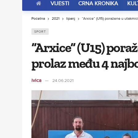
VIJESTI
CRNA KRONIKA
KUL
Početna
2021
lipanj
“Arxice” (U15) poražene u utakmic
SPORT
“Arxice” (U15) pora
prolaz među 4 najbo
ivica
24.06.2021