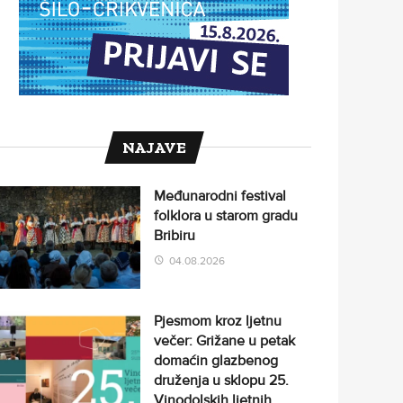
NAJAVE
Međunarodni festival
folklora u starom gradu
Bribiru
04.08.2026
Pjesmom kroz ljetnu
večer: Grižane u petak
domaćin glazbenog
druženja u sklopu 25.
Vinodolskih ljetnih