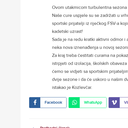
Ovom utakmicom turbulentna sezona ko
Naše cure uspjele su se zadržati u vrhu
sportski prijatelji iz riječkog FSV-a ko
kadetski uzrast!
Sada je na redu kratki aktivni odmor i
neka nova iznenađenja u novoj sezon
Za kraj treba čestitati curama na pok
istrpjeti od izolacija, školskih obave
ćemo se vidjeti sa sportskim prijatelji
dvije sezone i da će uskoro u našim d
istakao je Kozlevčar.
Facebook
WhatsApp
Vi