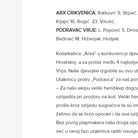
ARX CRIKVENICA
:
Ratković 9, Stipeč 2
Kljajić 16, Rogić 23, Vilušić.
PODRAVAC VIRJE:
L. Popović 5, Drmen
Bednaić 18, Hrženjak, Hudjek.
Košarkašice „Arxa“ u konkurenciji djev
Hrvatskoj, a za prolaz među 4 najbolje
Virja. Naše djevojke izgubile su ovu ut
Utakmicu protiv „Podravca“ za naš por
– Za našu ekipu veliki hendikep dogo
ozlijedila pri prodoru na koš. Veliki 
prošle kroz ozljedu suigračice te su im
želimo da se brzo oporavi i da ova ozlj
Bez prvog playmakera naša druga opcija
već u ranoj fazi utakmice raditi neuig