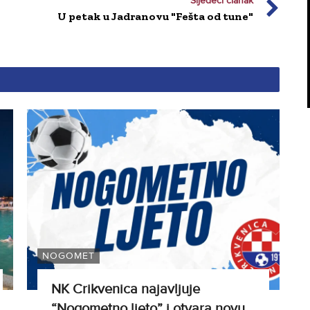
Sljedeći članak
U petak u Jadranovu "Fešta od tune"
NOGOMET
NK Crikvenica najavljuje
“Nogometno ljeto” i otvara novu