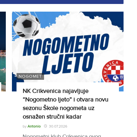
NOGOMET
NK Crikvenica najavljuje
“Nogometno ljeto” i otvara novu
sezonu Škole nogometa uz
osnažen stručni kadar
by
Antonio
30.07.2026
Nogometni klub Crikvenica ovog