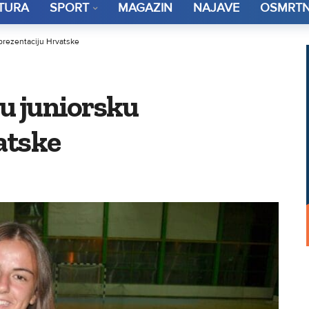
TURA
SPORT
MAGAZIN
NAJAVE
OSMRTN
eprezentaciju Hrvatske
 u juniorsku
atske