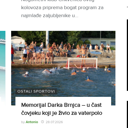
kolovoza priprema bogat program za
najmlađe zaljubljenike u…
OSTALI SPORTOVI
Memorijal Darka Brnjca – u čast
čovjeku koji je živio za vaterpolo
by
Antonio
28.07.2026