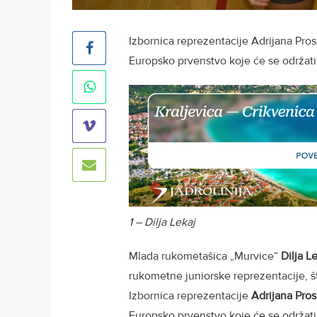
Izbornica reprezentacije Adrijana Pros
Europsko prvenstvo koje će se održati 
1 – Dilja Lekaj
Mlada rukometašica „Murvice“
Dilja L
rukometne juniorske reprezentacije, što
Izbornica reprezentacije
Adrijana Pro
Europsko prvenstvo koje će se održati 