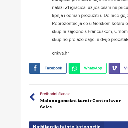
nalazi 21 igračica, uz još osam na prič
lipnja i odmah produžiti u Delnice gdj
Reprezentacija će u Gorskom kotaru ost
skupini zajedno s Francuskom, Crnom G
skupine prolaze dalje, a dvije preostal
crikva.hr
Facebook
WhatsApp
Vi
Prethodni članak
Malonogometni turnir Centra Izvor
Selce
Najčitanije iz iste kategorije