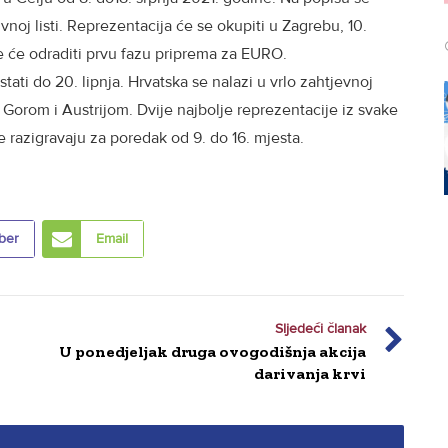
uvnoj listi. Reprezentacija će se okupiti u Zagrebu, 10.
e će odraditi prvu fazu priprema za EURO.
ati do 20. lipnja. Hrvatska se nalazi u vrlo zahtjevnoj
orom i Austrijom. Dvije najbolje reprezentacije iz svake
e razigravaju za poredak od 9. do 16. mjesta.
ber
Email
Sljedeći članak
U ponedjeljak druga ovogodišnja akcija
darivanja krvi