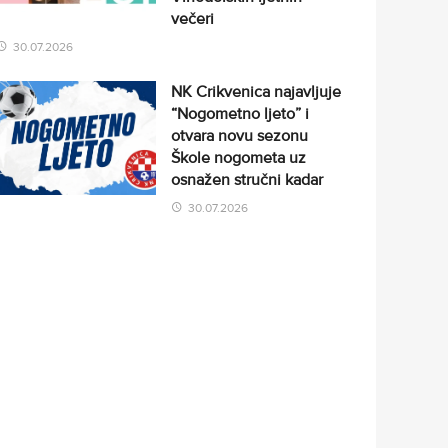
večeri
30.07.2026
NK Crikvenica najavljuje
“Nogometno ljeto” i
otvara novu sezonu
Škole nogometa uz
osnažen stručni kadar
30.07.2026