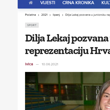
VIJESTI
CRNA KRONIKA
KUL
Početna
2021
lipanj
Dilja Lekaj pozvana u juniorsku r
SPORT
Dilja Lekaj pozvana
reprezentaciju Hrv
ivica
10.06.2021