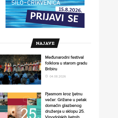
NAJAVE
Međunarodni festival
folklora u starom gradu
Bribiru
04.08.2026
Pjesmom kroz ljetnu
večer: Grižane u petak
domaćin glazbenog
druženja u sklopu 25.
Vinodolskih ljetnih