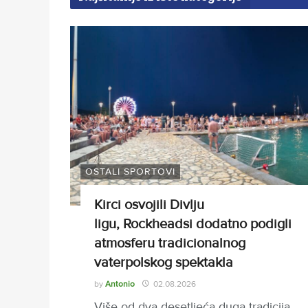
OSTALI SPORTOVI
Kirci osvojili Divlju
ligu, Rockheadsi dodatno podigli
atmosferu tradicionalnog
vaterpolskog spektakla
by
Antonio
02.08.2026
Više od dva desetljeća duga tradicija