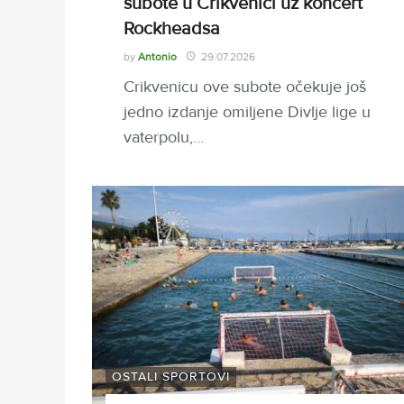
subote u Crikvenici uz koncert
Rockheadsa
by
Antonio
29.07.2026
Crikvenicu ove subote očekuje još
jedno izdanje omiljene Divlje lige u
vaterpolu,…
OSTALI SPORTOVI