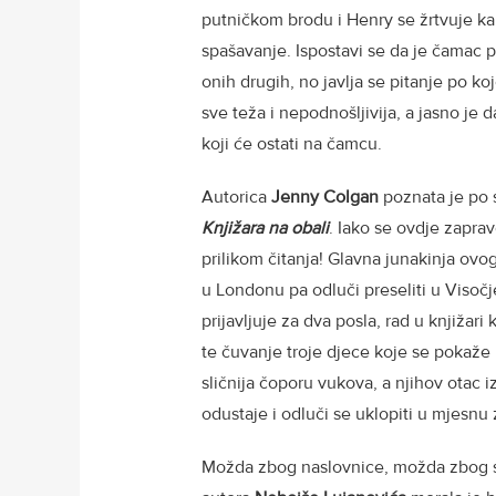
putničkom brodu i Henry se žrtvuje k
spašavanje. Ispostavi se da je čamac p
onih drugih, no javlja se pitanje po koj
sve teža i nepodnošljivija, a jasno je d
koji će ostati na čamcu.
Autorica
Jenny Colgan
poznata je po 
Knjižara na obali
. Iako se ovdje zaprav
prilikom čitanja! Glavna junakinja ovo
u Londonu pa odluči preseliti u Visoč
prijavljuje za dva posla, rad u knjižari
te čuvanje troje djece koje se pokaže 
sličnija čoporu vukova, a njihov otac i
odustaje i odluči se uklopiti u mjesn
Možda zbog naslovnice, možda zbog s