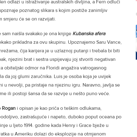
odlazi u istraživanje australskih divljina, a Fern odluči
upoznaje poznatog slikara s kojim postiže zanimljiv
m smjeru će se on razvijati.
e sam naišla svakako je ona knjige
Kubanska afera
 itekako prikladna za ovu skupinu. Upoznajemo Saru Vance,
žama, čija karijera je u uzlaznoj putanji i trebala bi biti
, njezini brat i sestra uspijevaju joj stvoriti negativan
a obiteljski odmor na Floridi angažira vatrogasnog
a da joj glumi zaručnika. Luis je osoba koja je uvijek
u nevolji, pa pristaje na njezinu igru. Naravno, javlja se
tome ili postoji šansa da se razvije u nešto puno veće.
e Rogan
i opisan je kao priča o teškim odlukama,
a neodoljivo, zastrašujuće i napeto, duboko poput oceana po
nje u ljeto 1914. godine kada Henry i Grace bježe u
vratka u Ameriku dolazi do eksplozije na otmjenom