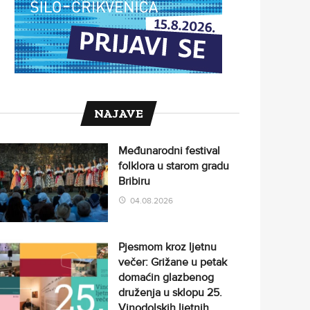
NAJAVE
Međunarodni festival
folklora u starom gradu
Bribiru
04.08.2026
Pjesmom kroz ljetnu
večer: Grižane u petak
domaćin glazbenog
druženja u sklopu 25.
Vinodolskih ljetnih