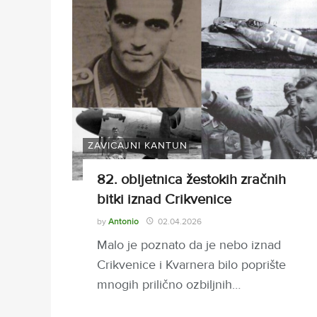
ZAVIČAJNI KANTUN
82. obljetnica žestokih zračnih
bitki iznad Crikvenice
by
Antonio
02.04.2026
Malo je poznato da je nebo iznad
Crikvenice i Kvarnera bilo poprište
mnogih prilično ozbiljnih…