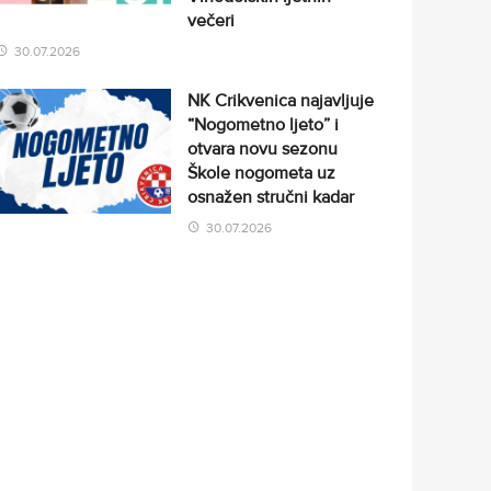
večeri
30.07.2026
NK Crikvenica najavljuje
“Nogometno ljeto” i
otvara novu sezonu
Škole nogometa uz
osnažen stručni kadar
30.07.2026