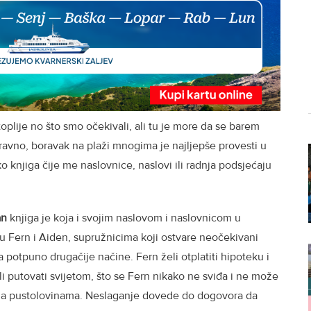
oplije no što smo očekivali, ali tu je more da se barem
avno, boravak na plaži mnogima je najljepše provesti u
o knjiga čije me naslovnice, naslovi ili radnja podsjećaju
an
knjiga je koja i svojim naslovom i naslovnicom u
 u Fern i Aiden, supružnicima koji ostvare neočekivani
na potpuno drugačije načine. Fern želi otplatiti hipoteku i
li putovati svijetom, što se Fern nikako ne sviđa i ne može
a za pustolovinama. Neslaganje dovede do dogovora da