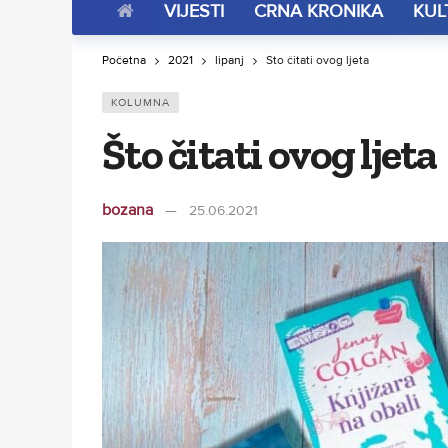
VIJESTI
CRNA KRONIKA
KUL
Početna
2021
lipanj
Što čitati ovog ljeta
KOLUMNA
Što čitati ovog ljeta
bozana
25.06.2021