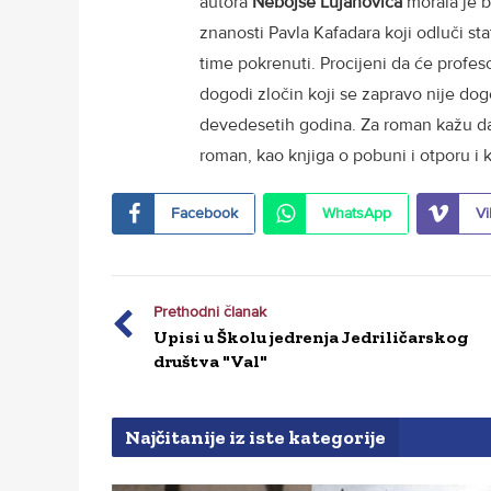
autora
Nebojše Lujanovića
morala je b
znanosti Pavla Kafadara koji odluči sta
time pokrenuti. Procijeni da će profes
dogodi zločin koji se zapravo nije dogod
devedesetih godina. Za roman kažu da s
roman, kao knjiga o pobuni i otporu i 
Facebook
WhatsApp
Vi
Prethodni članak
Upisi u Školu jedrenja Jedriličarskog
društva "Val"
Najčitanije iz iste kategorije