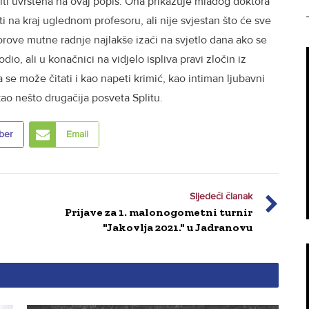
iti uvrštena na ovaj popis. Ona prikazuje mladog doktora
ti na kraj uglednom profesoru, ali nije svjestan što će sve
orove mutne radnje najlakše izaći na svjetlo dana ako se
io, ali u konačnici na vidjelo ispliva pravi zločin iz
e može čitati i kao napeti krimić, kao intiman ljubavni
kao nešto drugačija posveta Splitu.
ber
Email
Sljedeći članak
Prijave za 1. malonogometni turnir
"Jakovlja 2021." u Jadranovu