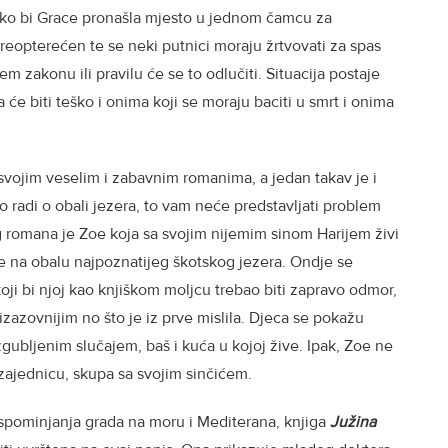
ako bi Grace pronašla mjesto u jednom čamcu za
reopterećen te se neki putnici moraju žrtvovati za spas
em zakonu ili pravilu će se to odlučiti. Situacija postaje
a će biti teško i onima koji se moraju baciti u smrt i onima
svojim veselim i zabavnim romanima, a jedan takav je i
o radi o obali jezera, to vam neće predstavljati problem
g romana je Zoe koja sa svojim nijemim sinom Harijem živi
je na obalu najpoznatijeg škotskog jezera. Ondje se
 koji bi njoj kao knjiškom moljcu trebao biti zapravo odmor,
izazovnijim no što je iz prve mislila. Djeca se pokažu
zgubljenim slučajem, baš i kuća u kojoj žive. Ipak, Zoe ne
u zajednicu, skupa sa svojim sinčićem.
pominjanja grada na moru i Mediterana, knjiga
Južina