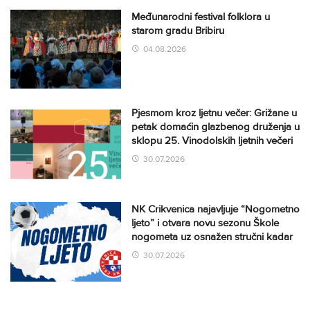
Međunarodni festival folklora u
starom gradu Bribiru
04.08.2026
Pjesmom kroz ljetnu večer: Grižane u
petak domaćin glazbenog druženja u
sklopu 25. Vinodolskih ljetnih večeri
30.07.2026
NK Crikvenica najavljuje “Nogometno
ljeto” i otvara novu sezonu Škole
nogometa uz osnažen stručni kadar
30.07.2026