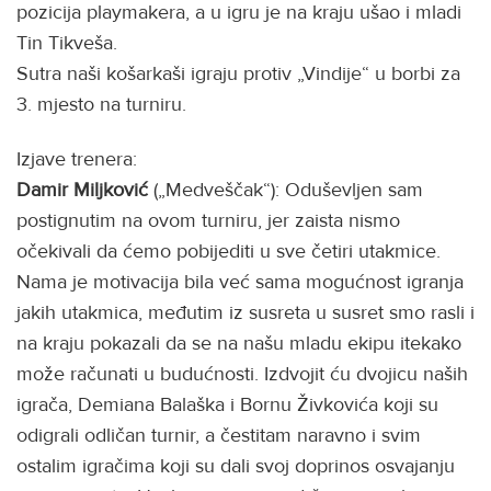
pozicija playmakera, a u igru je na kraju ušao i mladi
Tin Tikveša.
Sutra naši košarkaši igraju protiv „Vindije“ u borbi za
3. mjesto na turniru.
Izjave trenera:
Damir Miljković
(„Medveščak“): Oduševljen sam
postignutim na ovom turniru, jer zaista nismo
očekivali da ćemo pobijediti u sve četiri utakmice.
Nama je motivacija bila već sama mogućnost igranja
jakih utakmica, međutim iz susreta u susret smo rasli i
na kraju pokazali da se na našu mladu ekipu itekako
može računati u budućnosti. Izdvojit ću dvojicu naših
igrača, Demiana Balaška i Bornu Živkovića koji su
odigrali odličan turnir, a čestitam naravno i svim
ostalim igračima koji su dali svoj doprinos osvajanju