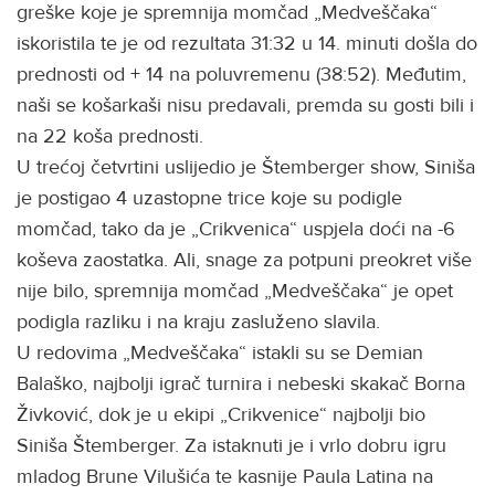
greške koje je spremnija momčad „Medveščaka“
iskoristila te je od rezultata 31:32 u 14. minuti došla do
prednosti od + 14 na poluvremenu (38:52). Međutim,
naši se košarkaši nisu predavali, premda su gosti bili i
na 22 koša prednosti.
U trećoj četvrtini uslijedio je Štemberger show, Siniša
je postigao 4 uzastopne trice koje su podigle
momčad, tako da je „Crikvenica“ uspjela doći na -6
koševa zaostatka. Ali, snage za potpuni preokret više
nije bilo, spremnija momčad „Medveščaka“ je opet
podigla razliku i na kraju zasluženo slavila.
U redovima „Medveščaka“ istakli su se Demian
Balaško, najbolji igrač turnira i nebeski skakač Borna
Živković, dok je u ekipi „Crikvenice“ najbolji bio
Siniša Štemberger. Za istaknuti je i vrlo dobru igru
mladog Brune Vilušića te kasnije Paula Latina na