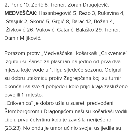
2, Perić 10, Zorić 8. Trener: Zoran Dragojević.
MEDVEŠČAK
: Hasanbegović 5, Rezo 3, Rukavina 4,
Stasjuk 2, Skorić 5, Grgić 8, Barač 12, Božan 4,
Živković 26, Vuković, Gatarić, Balaško 29. Trener:
Damir Miljković.
Porazom protiv „Medveščaka“ košarkaši „Crikvenice“
izgubili su šanse za plasman na jedno od prva dva
mjesta koje vode u 1. ligu sljedeće sezonu. Odigrali
su dobru utakmicu protiv Zagrepčana koji su turnir
okončali sa sve 4 pobjede i kolo prije kraja zasluženo
osvojili 1. mjesto.
„Crikvenica“ je dobro ušla u susret, predvođeni
Štembergerom i Dragonjićem naši su košarkaši vodili
cijelu prvu četvrtinu koja je završila neriješeno
(23:23). No onda je umor učinio svoje, uslijedile su