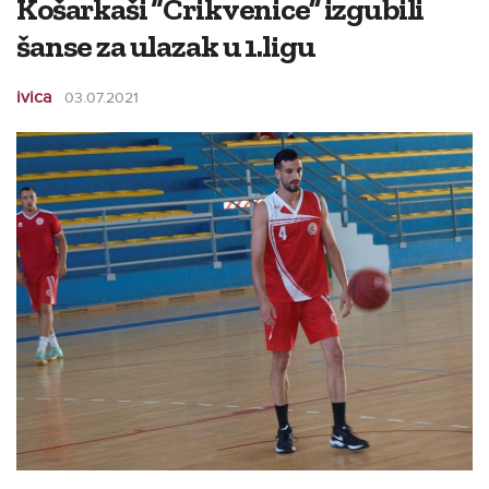
Košarkaši “Crikvenice” izgubili
šanse za ulazak u 1.ligu
ivica
03.07.2021