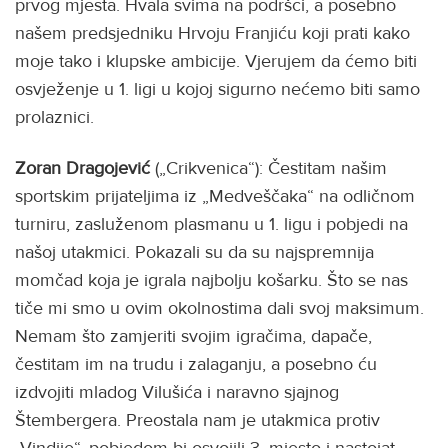
prvog mjesta. Hvala svima na podršci, a posebno
našem predsjedniku Hrvoju Franjiću koji prati kako
moje tako i klupske ambicije. Vjerujem da ćemo biti
osvježenje u 1. ligi u kojoj sigurno nećemo biti samo
prolaznici.
Zoran Dragojević
(„Crikvenica“): Čestitam našim
sportskim prijateljima iz „Medveščaka“ na odličnom
turniru, zasluženom plasmanu u 1. ligu i pobjedi na
našoj utakmici. Pokazali su da su najspremnija
momčad koja je igrala najbolju košarku. Što se nas
tiče mi smo u ovim okolnostima dali svoj maksimum.
Nemam što zamjeriti svojim igračima, dapače,
čestitam im na trudu i zalaganju, a posebno ću
izdvojiti mladog Vilušića i naravno sjajnog
Štembergera. Preostala nam je utakmica protiv
„Vindije“, pobjedom bi osvojili 3. mjesto i nastojat