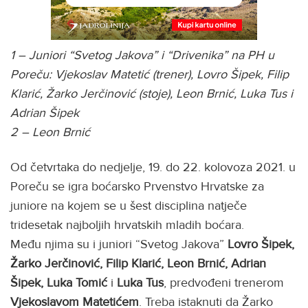
1 – Juniori “Svetog Jakova” i “Drivenika” na PH u
Poreču: Vjekoslav Matetić (trener), Lovro Šipek, Filip
Klarić, Žarko Jerčinović (stoje), Leon Brnić, Luka Tus i
Adrian Šipek
2 – Leon Brnić
Od četvrtaka do nedjelje, 19. do 22. kolovoza 2021. u
Poreču se igra boćarsko Prvenstvo Hrvatske za
juniore na kojem se u šest disciplina natječe
tridesetak najboljih hrvatskih mladih boćara.
Među njima su i juniori “Svetog Jakova”
Lovro Šipek,
Žarko Jerčinović, Filip Klarić, Leon Brnić, Adrian
Šipek, Luka
Tomić
i
Luka Tus
, predvođeni trenerom
Vjekoslavom Matetićem
. Treba istaknuti da Žarko