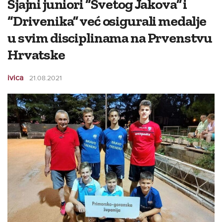
Sjajni juniori “Svetog Jakova” i
“Drivenika” već osigurali medalje
u svim disciplinama na Prvenstvu
Hrvatske
ivica
21.08.2021