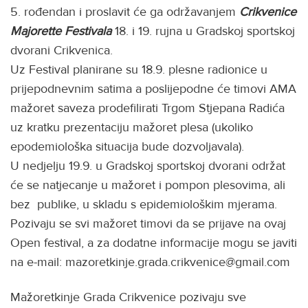
5. rođendan i proslavit će ga održavanjem
Crikvenice
Majorette
Festivala
18. i 19. rujna u Gradskoj sportskoj
dvorani Crikvenica.
Uz Festival planirane su 18.9. plesne radionice u
prijepodnevnim satima a poslijepodne će timovi AMA
mažoret saveza prodefilirati Trgom Stjepana Radića
uz kratku prezentaciju mažoret plesa (ukoliko
epodemiološka situacija bude dozvoljavala).
U nedjelju 19.9. u Gradskoj sportskoj dvorani održat
će se natjecanje u mažoret i pompon plesovima, ali
bez publike, u skladu s epidemiološkim mjerama.
Pozivaju se svi mažoret timovi da se prijave na ovaj
Open festival, a za dodatne informacije mogu se javiti
na e-mail: mazoretkinje.grada.crikvenice@gmail.com
Mažoretkinje Grada Crikvenice pozivaju sve