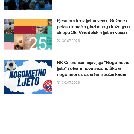
Pjesmom kroz ljetnu večer: Grižane u
petak domaćin glazbenog druženja u
sklopu 25. Vinodolskih ljetnih večeri
30.07.2026
NK Crikvenica najavljuje “Nogometno
ljeto” i otvara novu sezonu Škole
nogometa uz osnažen stručni kadar
30.07.2026