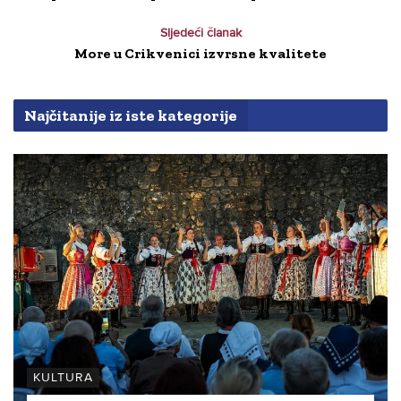
Sljedeći članak
More u Crikvenici izvrsne kvalitete
Najčitanije iz iste kategorije
KULTURA