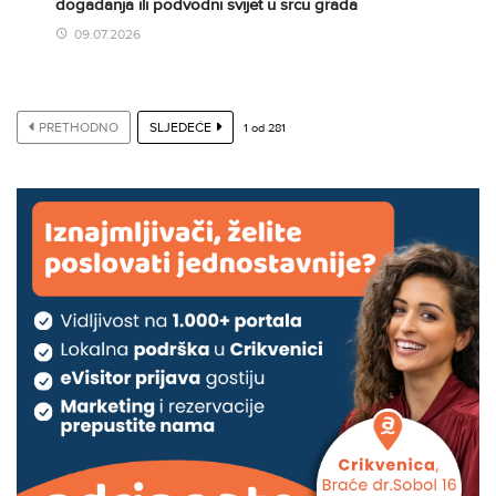
događanja ili podvodni svijet u srcu grada
09.07.2026
PRETHODNO
SLJEDEĆE
1
od
281