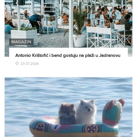
MAGAZIN
Antonio Krištofić i bend gostuju na plaži u Jadranovu
23.07.2026