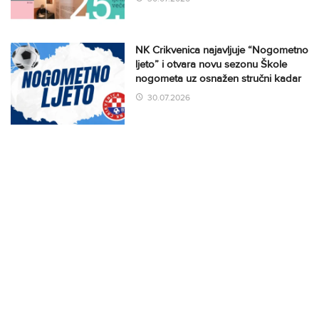
NK Crikvenica najavljuje “Nogometno
ljeto” i otvara novu sezonu Škole
nogometa uz osnažen stručni kadar
30.07.2026