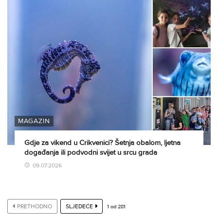
MAGAZIN
Gdje za vikend u Crikvenici? Šetnja obalom, ljetna
događanja ili podvodni svijet u srcu grada
09.07.2026
PRETHODNO
SLJEDEĆE
1
od
281