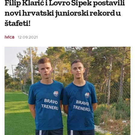
Filip Klarić i Lovro Šipek postavili
novi hrvatski juniorski rekord u
štafeti!
ivica
12.09.2021