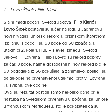
1 – Lovro Šipek i Filip Klarić
Sjajni mladi boćari “Svetog Jakova”
Filip Klarić
i
Lovro Šipek
postavili su jučer na jogu u Jadranovu
novi hrvatski juniorski rekord u brzinskom štafetnom
izbijanju. Pogodili su 53 boće od 58 izbačaja, u
utakmici 2. kola 1. HBL – sjever između “Svetog
Jakova” i “Lovrana”. Filip i Lovro su rekord popravili
za čak 3 boće, naime dosadašnji njihov rekord bio je
50 pogodaka iz 56 pokušaja, a zanimljivo, postigli su
ga također na prvenstvenoj utakmici protiv “Lovrana”
, u svibnju ove godine.
Ovaj su rezultat postigli samo nekoliko dana prije
nastupa na Svjetskom prvenstvu u boćanju za juniore
u francuskom Martiguesu, što je pokazatelj da su