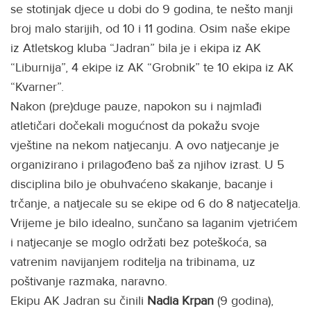
se stotinjak djece u dobi do 9 godina, te nešto manji
broj malo starijih, od 10 i 11 godina. Osim naše ekipe
iz Atletskog kluba “Jadran” bila je i ekipa iz AK
“Liburnija”, 4 ekipe iz AK “Grobnik” te 10 ekipa iz AK
“Kvarner”.
Nakon (pre)duge pauze, napokon su i najmlađi
atletičari dočekali mogućnost da pokažu svoje
vještine na nekom natjecanju. A ovo natjecanje je
organizirano i prilagođeno baš za njihov izrast. U 5
disciplina bilo je obuhvaćeno skakanje, bacanje i
trčanje, a natjecale su se ekipe od 6 do 8 natjecatelja.
Vrijeme je bilo idealno, sunčano sa laganim vjetrićem
i natjecanje se moglo održati bez poteškoća, sa
vatrenim navijanjem roditelja na tribinama, uz
poštivanje razmaka, naravno.
Ekipu AK Jadran su činili
Nadia Krpan
(9 godina),