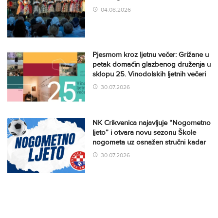
04.08.2026
Pjesmom kroz ljetnu večer: Grižane u
petak domaćin glazbenog druženja u
sklopu 25. Vinodolskih ljetnih večeri
30.07.2026
NK Crikvenica najavljuje “Nogometno
ljeto” i otvara novu sezonu Škole
nogometa uz osnažen stručni kadar
30.07.2026