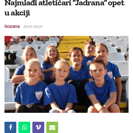
Najmlađi atletičari “Jadrana” opet
u akciji
bozana
26.10.2021