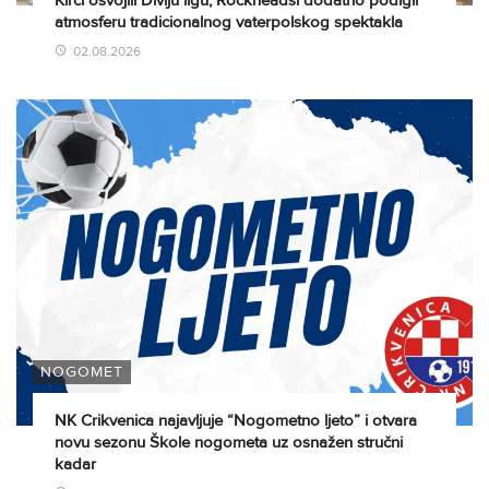
Kirci osvojili Divlju ligu, Rockheadsi dodatno podigli
atmosferu tradicionalnog vaterpolskog spektakla
02.08.2026
NOGOMET
NK Crikvenica najavljuje “Nogometno ljeto” i otvara
novu sezonu Škole nogometa uz osnažen stručni
kadar