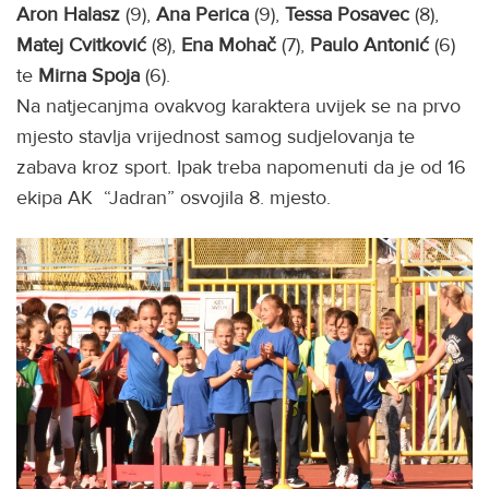
Aron Halasz
(9),
Ana Perica
(9),
Tessa Posavec
(8),
Matej
Cvitković
(8),
Ena Mohač
(7),
Paulo Antonić
(6)
te
Mirna Spoja
(6).
Na natjecanjma ovakvog karaktera uvijek se na prvo
mjesto stavlja vrijednost samog sudjelovanja te
zabava kroz sport. Ipak treba napomenuti da je od 16
ekipa AK “Jadran” osvojila 8. mjesto.