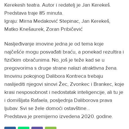
Kerekesh teatra. Autor i redatelj je Jan Kerekeš.
Predstava traje 85 minuta.
Igraju: Mirna Medaković Stepinac, Jan Kerekeš,
Matko Knešaurek, Zoran Pribičević
Nasljeđivanje imovine jedna je od tema koje
najčešće mogu posvađati braću, a ponekad rezultira i
fizičkim obračunima. No, još je teže kad se u
pregovorima s druge strane nalazi atraktivna žena.
Imovinu pokojnog Dalibora Kontreca trebaju
naslijediti njegovi sinovi Žec, Zvonkec i Brankec, koje
krasi nesposobnost i nedostatak inteligencije, ali tu je
i domišljata Rafaela, posljednja Daliborova prava
ljubav. Svi se žele domoći ostavštine…
Predstava je premijerno izvedena 2020. godine.