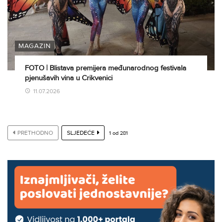
MAGAZIN
FOTO | Blistava premijera međunarodnog festivala
pjenušavih vina u Crikvenici
11.07.2026
PRETHODNO
SLJEDEĆE
1
od
281