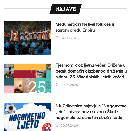
NAJAVE
Međunarodni festival folklora u
starom gradu Bribiru
04.08.2026
Pjesmom kroz ljetnu večer: Grižane u
petak domaćin glazbenog druženja u
sklopu 25. Vinodolskih ljetnih večeri
30.07.2026
NK Crikvenica najavljuje “Nogometno
ljeto” i otvara novu sezonu Škole
nogometa uz osnažen stručni kadar
30.07.2026