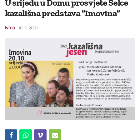
U srijedu u Domu prosvjete Selce
kazališna predstava “Imovina”
ivica
18.10.2021