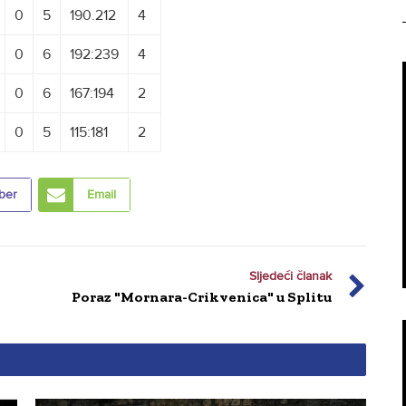
0
5
190.212
4
0
6
192:239
4
0
6
167:194
2
0
5
115:181
2
ber
Email
Sljedeći članak
Poraz "Mornara-Crikvenica" u Splitu