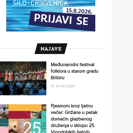
NAJAVE
Međunarodni festival
folklora u starom gradu
Bribiru
04.08.2026
Pjesmom kroz ljetnu
večer: Grižane u petak
domaćin glazbenog
druženja u sklopu 25.
Vinodolskih ljetnih