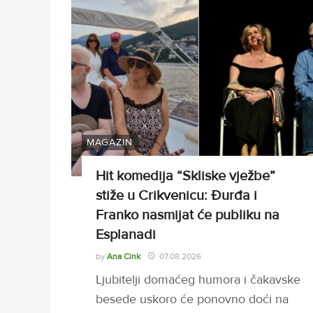
MAGAZIN
Hit komedija “Skliske vježbe”
stiže u Crikvenicu: Đurđa i
Franko nasmijat će publiku na
Esplanadi
by
Ana Cink
07.08.2026
Ljubitelji domaćeg humora i čakavske
besede uskoro će ponovno doći na