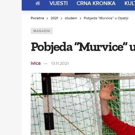
VIJESTI
CRNA KRONIKA
KUL
Početna
2021
studeni
Pobjeda “Murvice” u Opatiji
MAGAZIN
Pobjeda “Murvice” u
ivica
13.11.2021