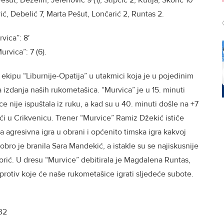
ić, Debelić 7, Marta Pešut, Lončarić 2, Runtas 2.
rvica”: 8′
urvica”: 7 (6).
ekipu “Liburnije-Opatija” u utakmici koja je u pojedinim
izdanja naših rukometašica. “Murvica” je u 15. minuti
e nije ispuštala iz ruku, a kad su u 40. minuti došle na +7
tići u Crikvenicu. Trener “Murvice” Ramiz Džekić ističe
 agresivna igra u obrani i općenito timska igra kakvoj
obro je branila Sara Mandekić, a istakle su se najiskusnije
orić. U dresu “Murvice” debitirala je Magdalena Runtas,
e protiv koje će naše rukometašice igrati sljedeće subote.
32