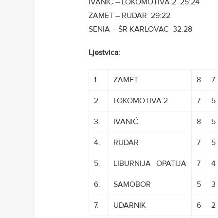
IVANIĆ – LOKOMOTIVA 2 25:24
ZAMET – RUDAR 29:22
SENIA – ŠR KARLOVAC 32:28
Ljestvica:
1.
ZAMET
8
7
2.
LOKOMOTIVA 2
7
5
3.
IVANIĆ
8
5
4.
RUDAR
7
5
5.
LIBURNIJA
O
OPATIJA
7
4
6.
SAMOBOR
5
3
7.
UDARNIK
6
2