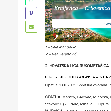
1 – Sara Mandekić
2 – Rea Jelenović
2. HRVATSKA LIGA RUKOMETAŠICA
8. kolo: LIBURNIJA-OPATIJA – MURVIC
Opatija, 13.11.2021. Sportska dvorana “
OPATIJA
: Markov, Gerovac, Mihočka, H
Stakorić 6 (2), Perić, Mihalić 3, Tipura 3
MURVICA
: Leverić, Ljubanović, Maja P