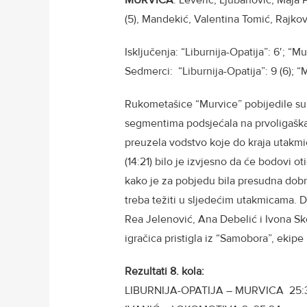
(5), Mandekić, Valentina Tomić, Rajkov
Isključenja: “Liburnija-Opatija”: 6′; “Mu
Sedmerci: “Liburnija-Opatija”: 9 (6); “M
Rukometašice “Murvice” pobijedile su 
segmentima podsjećala na prvoligaška 
preuzela vodstvo koje do kraja utakmic
(14:21) bilo je izvjesno da će bodovi o
kako je za pobjedu bila presudna dobra
treba težiti u sljedećim utakmicama. D
Rea Jelenović, Ana Debelić i Ivona Sk
igračica pristigla iz “Samobora”, ekip
Rezultati 8. kola:
LIBURNIJA-OPATIJA – MURVICA 25: