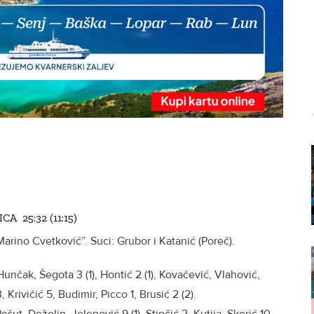
A 25:32 (11:15)
Marino Cvetković”. Suci: Grubor i Katanić (Poreč).
unčak, Šegota 3 (1), Hontić 2 (1), Kovačević, Vlahović,
, Krivičić 5, Budimir, Picco 1, Brusić 2 (2).
ešut, Deželin, Jelenović 9 (1), Stipčić 2, Kutija, Skorić 10