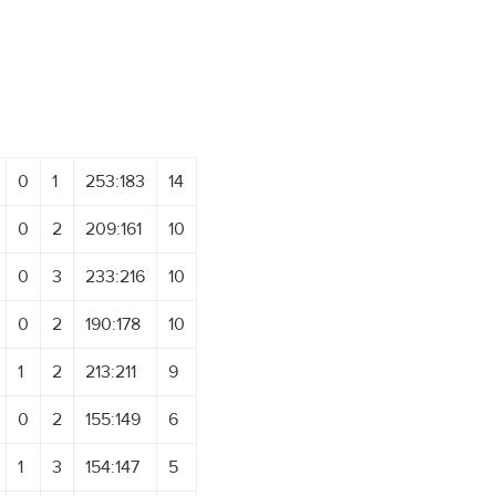
0
1
253:183
14
0
2
209:161
10
0
3
233:216
10
0
2
190:178
10
1
2
213:211
9
0
2
155:149
6
1
3
154:147
5