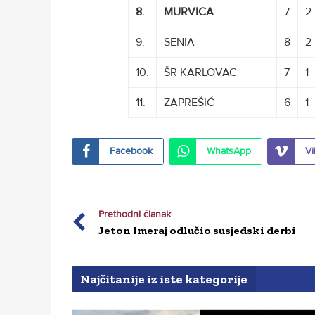
8.
MURVICA
7
2
9.
SENIA
8
2
10.
ŠR KARLOVAC
7
1
11.
ZAPREŠIĆ
6
1
Facebook
WhatsApp
Vi
Prethodni članak
Jeton Imeraj odlučio susjedski derbi
Najčitanije iz iste kategorije