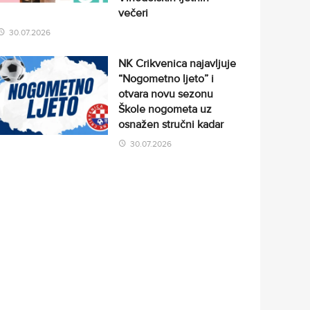
večeri
30.07.2026
NK Crikvenica najavljuje
“Nogometno ljeto” i
otvara novu sezonu
Škole nogometa uz
osnažen stručni kadar
30.07.2026