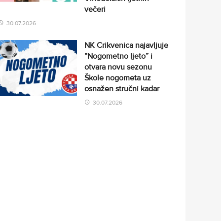
večeri
30.07.2026
NK Crikvenica najavljuje
“Nogometno ljeto” i
otvara novu sezonu
Škole nogometa uz
osnažen stručni kadar
30.07.2026