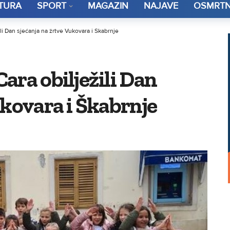
TURA
SPORT
MAGAZIN
NAJAVE
OSMRTN
li Dan sjećanja na žrtve Vukovara i Škabrnje
ara obilježili Dan
ukovara i Škabrnje