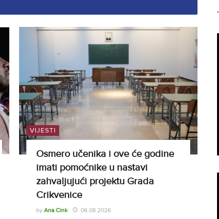
VIJESTI
Osmero učenika i ove će godine
imati pomoćnike u nastavi
zahvaljujući projektu Grada
Crikvenice
by
Ana Cink
06.08.2026