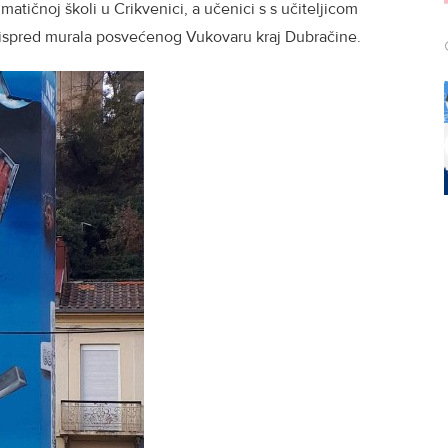
matičnoj školi u Crikvenici, a učenici s s učiteljicom
e ispred murala posvećenog Vukovaru kraj Dubračine.