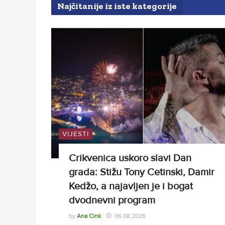
Najčitanije iz iste kategorije
VIJESTI
Crikvenica uskoro slavi Dan
grada: Stižu Tony Cetinski, Damir
Kedžo, a najavljen je i bogat
dvodnevni program
by
Ana Cink
06.08.2026