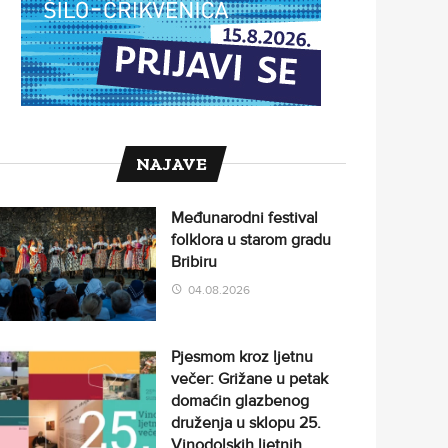
NAJAVE
Međunarodni festival
folklora u starom gradu
Bribiru
04.08.2026
Pjesmom kroz ljetnu
večer: Grižane u petak
domaćin glazbenog
druženja u sklopu 25.
Vinodolskih ljetnih