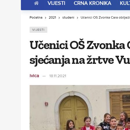
VIJESTI
CRNA KRONIKA
KUL
Početna
2021
studeni
Učenici OŠ Zvonka Cara obilježi
VIJESTI
Učenici OŠ Zvonka C
sjećanja na žrtve V
ivica
18.11.2021