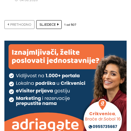
04.08.2026
PRETHODNO
SLJEDEĆE
1
od
507