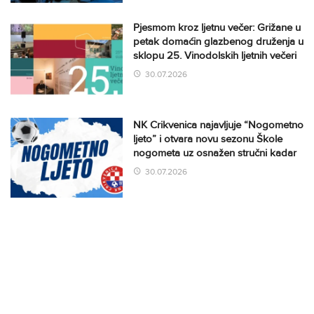
Pjesmom kroz ljetnu večer: Grižane u
petak domaćin glazbenog druženja u
sklopu 25. Vinodolskih ljetnih večeri
30.07.2026
NK Crikvenica najavljuje “Nogometno
ljeto” i otvara novu sezonu Škole
nogometa uz osnažen stručni kadar
30.07.2026