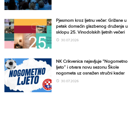
Pjesmom kroz ljetnu večer: Grižane u
petak domaćin glazbenog druženja u
sklopu 25. Vinodolskih ljetnih večeri
30.07.2026
NK Crikvenica najavljuje “Nogometno
ljeto” i otvara novu sezonu Škole
nogometa uz osnažen stručni kadar
30.07.2026