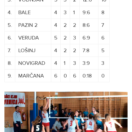
4.
BALE
4
3
1
9:6
8
5.
PAZIN 2
4
2
2
8:6
7
6.
VERUDA
5
2
3
6:9
6
7.
LOŠINJ
4
2
2
7:8
5
8.
NOVIGRAD
4
1
3
3:9
3
9.
MARČANA
6
0
6
0:18
0