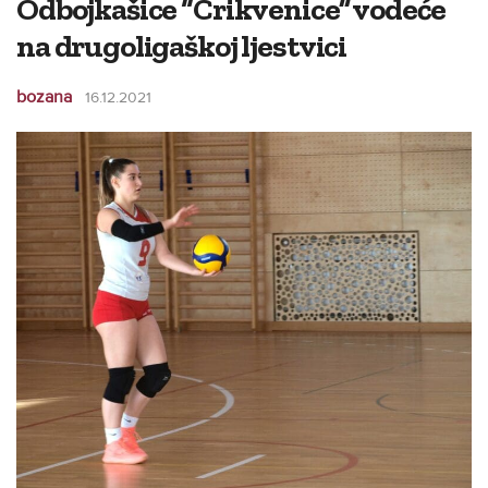
Odbojkašice “Crikvenice” vodeće
na drugoligaškoj ljestvici
bozana
16.12.2021