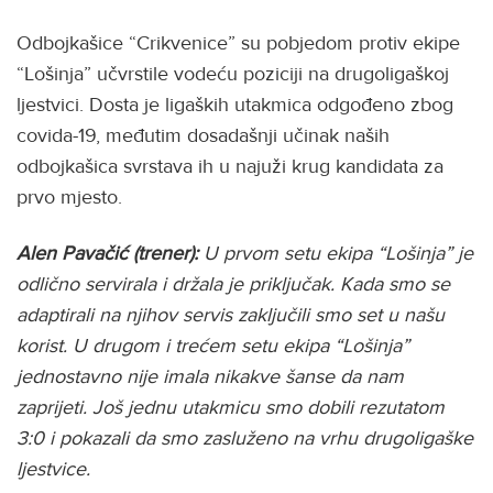
Odbojkašice “Crikvenice” su pobjedom protiv ekipe
“Lošinja” učvrstile vodeću poziciji na drugoligaškoj
ljestvici. Dosta je ligaških utakmica odgođeno zbog
covida-19, međutim dosadašnji učinak naših
odbojkašica svrstava ih u najuži krug kandidata za
prvo mjesto.
Alen Pavačić (trener):
U prvom setu ekipa “Lošinja” je
odlično servirala i držala je priključak. Kada smo se
adaptirali na njihov servis zaključili smo set u našu
korist. U drugom i trećem setu ekipa “Lošinja”
jednostavno nije imala nikakve šanse da nam
zaprijeti. Još jednu utakmicu smo dobili rezutatom
3:0 i pokazali da smo zasluženo na vrhu drugoligaške
ljestvice.