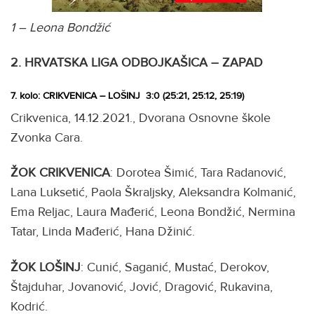
1 – Leona Bondžić
2. HRVATSKA LIGA ODBOJKAŠICA – ZAPAD
7. kolo: CRIKVENICA – LOŠINJ 3:0 (25:21, 25:12, 25:19)
Crikvenica, 14.12.2021., Dvorana Osnovne škole
Zvonka Cara.
ŽOK CRIKVENICA
: Dorotea Šimić, Tara Radanović,
Lana Luksetić, Paola Škraljsky, Aleksandra Kolmanić,
Ema Reljac, Laura Mađerić, Leona Bondžić, Nermina
Tatar, Linda Mađerić, Hana Džinić.
ŽOK LOŠINJ
: Cunić, Saganić, Mustać, Derokov,
Štajduhar, Jovanović, Jović, Dragović, Rukavina,
Kodrić.