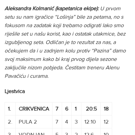
Aleksandra Kolmanić (kapetanica ekipe):
U prvom
setu su nam igračice “Lošinja” bile za petama, no s
fokusom na zadatak koji trebamo odigrati lako smo
riješile set u našu korist, kao i ostatak utakmice, bez
izgubljenog seta. Odličan je to rezultat za nas, a
očekujem da i u zadnjem kolu protiv “Pazina” damo
svoj maksimum kako bi kraj prvog dijela sezone
zaključile nizom pobjeda. Čestitam treneru Alenu
Pavačiću i curama.
Ljestvica
1.
CRIKVENICA
7
6
1
20:5
18
2.
PULA 2
7
4
3
12:10
12
3.
VODNJAN
5
3
2
12:6
10