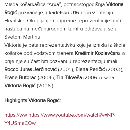
Mlada košarkašica “Arxa
“
, petnaestogodišnja
Viktoria
Rogić
pozvana je u kadetsku U16 reprezentaciju
Hrvatske. Okupljanje i pripreme reprezentacije uoči
nastupa na međunarodnom turniru održavaju se u
Svetom Martinu.
Viktoria je peta reprezentativka koja je iznikla iz škole
košarke pod vodstvom trenera
Krešimir Kozlevčara
, a
prije nje su čast biti pozvani u reprezentaciju imali
Rocco Juras Jerčinović
(2001.),
Elena Peričić
(2003.),
Frane Butorac
(2004.),
Tin Tikveša
(2006.) i sada
Viktoria Rogić
(2006.).
Highlights Viktoria Rogić:
https://ww https://www.youtube.com/watch?v=NP-
Y4USmaCQw.