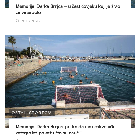
Memorijal Darka Brnjca – u čast čovjeku koji je živio
za vaterpolo
28.07.2026
OSTALI SPORTOVI
Memorijal Darka Brnjca: prilika da mali crikvenički
vaterpolisti pokažu što su naučili