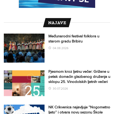
NAJAVE
Međunarodni festival folklora u
starom gradu Bribiru
04.08.2026
Pjesmom kroz ljetnu večer: Grižane u
petak domaćin glazbenog druženja u
sklopu 25. Vinodolskih ljetnih večeri
30.07.2026
NK Crikvenica najavljuje “Nogometno
ljeto” i otvara novu sezonu Škole