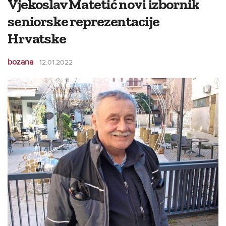
Vjekoslav Matetić novi izbornik
seniorske reprezentacije
Hrvatske
bozana
12.01.2022