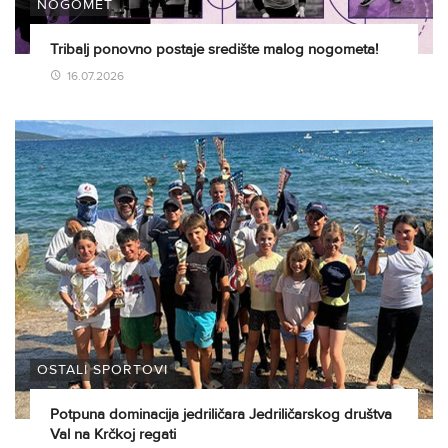
NOGOMET
Tribalj ponovno postaje središte malog nogometa!
16.07.2026
OSTALI SPORTOVI
Potpuna dominacija jedriličara Jedriličarskog društva
Val na Krčkoj regati