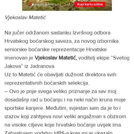
Vjekoslav Matetić
Na jučer održanom sastanku Izvršnog odbora
Hrvatskog boćarskog saveza, za novog izbornika
seniorske boćarske reprezentacije Hrvatske
imenovan je
Vjekoslav Matetić,
voditelj ekipe “Svetog
Jakova” iz Jadranova.
Uz to Matetić će obavljati dužnost direktora svih
reprezentativnih boćarskih selekcija.
– Ovo je prije svega veliko priznanje za sav moj
dosadašnji rad u boćanju i na neki način kruna moje
sportske karijere. Međutim, svjestan sam da je to i
izazov koji zahtijeva novi veliki angažman s obzirom
na visoke ciljeve koje hrvatsko boćanje uvijek ima.
Zahvaljujem vodstvu HBS-a koje mi je ukazalo