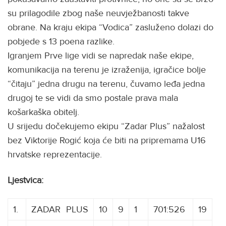
su prilagodile zbog naše neuvježbanosti takve
obrane. Na kraju ekipa “Vodica” zasluženo dolazi do
pobjede s 13 poena razlike.
Igranjem Prve lige vidi se napredak naše ekipe,
komunikacija na terenu je izraženija, igračice bolje
“čitaju” jedna drugu na terenu, čuvamo leđa jedna
drugoj te se vidi da smo postale prava mala
košarkaška obitelj.
U srijedu dočekujemo ekipu “Zadar Plus” nažalost
bez Viktorije Rogić koja će biti na pripremama U16
hrvatske reprezentacije.
Ljestvica:
1.
ZADAR
P
PLUS
10
9
1
701:526
19