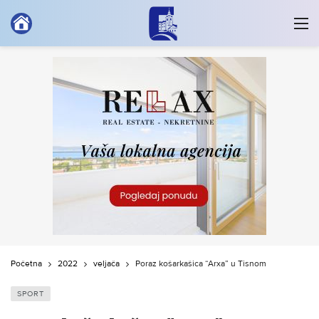
Početna
2022
veljača
Poraz košarkašica “Arxa” u Tisnom
SPORT