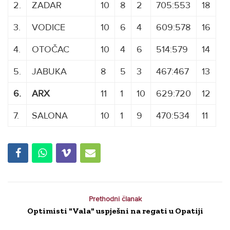
2.
ZADAR
10
8
2
705:553
18
3.
VODICE
10
6
4
609:578
16
4.
OTOČAC
10
4
6
514:579
14
5.
JABUKA
8
5
3
467:467
13
6.
ARX
11
1
10
629:720
12
7.
SALONA
10
1
9
470:534
11
Prethodni članak
Optimisti "Vala" uspješni na regati u Opatiji