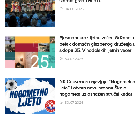
starom gradu Bribiru
04.08.2026
Pjesmom kroz ljetnu večer: Grižane u
petak domaćin glazbenog druženja u
sklopu 25. Vinodolskih ljetnih večeri
30.07.2026
NK Crikvenica najavljuje “Nogometno
ljeto” i otvara novu sezonu Škole
nogometa uz osnažen stručni kadar
30.07.2026