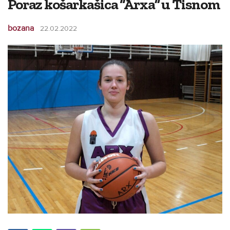
Poraz košarkašica “Arxa” u Tisnom
bozana
22.02.2022