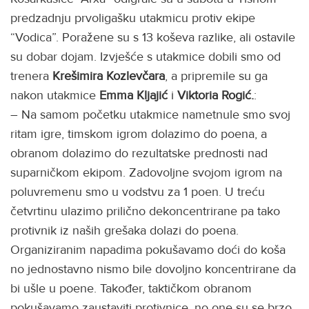
predzadnju prvoligašku utakmicu protiv ekipe
“Vodica”. Poražene su s 13 koševa razlike, ali ostavile
su dobar dojam. Izvješće s utakmice dobili smo od
trenera
Krešimira Kozlevčara
, a pripremile su ga
nakon utakmice
Emma Kljajić
i
Viktoria Rogić.
:
– Na samom početku utakmice nametnule smo svoj
ritam igre, timskom igrom dolazimo do poena, a
obranom dolazimo do rezultatske prednosti nad
suparničkom ekipom. Zadovoljne svojom igrom na
poluvremenu smo u vodstvu za 1 poen. U treću
četvrtinu ulazimo prilično dekoncentrirane pa tako
protivnik iz naših grešaka dolazi do poena.
Organiziranim napadima pokušavamo doći do koša
no jednostavno nismo bile dovoljno koncentrirane da
bi ušle u poene. Također, taktičkom obranom
pokušavamo zaustaviti protivnice, no one su se brzo