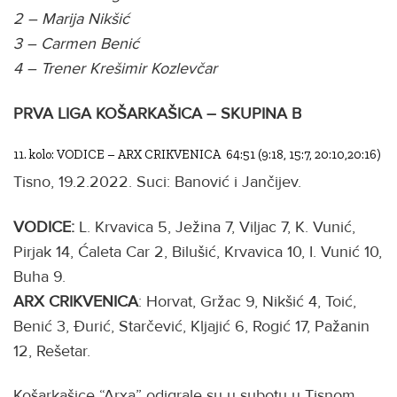
2 – Marija Nikšić
3 – Carmen Benić
4 – Trener Krešimir Kozlevčar
PRVA LIGA KOŠARKAŠICA – SKUPINA B
11. kolo: VODICE – ARX CRIKVENICA 64:51 (9:18, 15:7, 20:10,20:16)
Tisno, 19.2.2022. Suci: Banović i Jančijev.
VODICE:
L. Krvavica 5, Ježina 7, Viljac 7, K. Vunić,
Pirjak 14, Ćaleta Car 2, Bilušić, Krvavica 10, I. Vunić 10,
Buha 9.
ARX CRIKVENICA
: Horvat, Gržac 9, Nikšić 4, Toić,
Benić 3, Đurić, Starčević, Kljajić 6, Rogić 17, Pažanin
12, Rešetar.
Košarkašice “Arxa” odigrale su u subotu u Tisnom