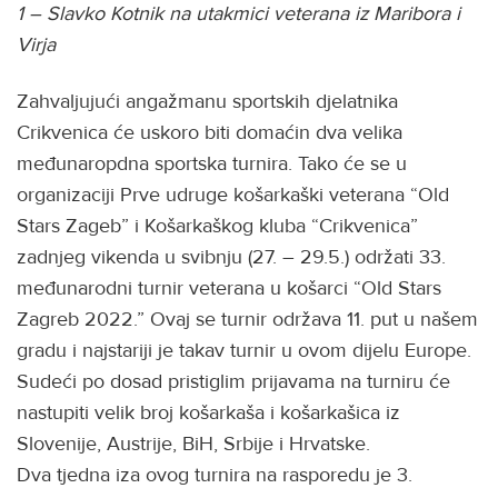
1 – Slavko Kotnik na utakmici veterana iz Maribora i
Virja
Zahvaljujući angažmanu sportskih djelatnika
Crikvenica će uskoro biti domaćin dva velika
međunaropdna sportska turnira. Tako će se u
organizaciji Prve udruge košarkaški veterana “Old
Stars Zageb” i Košarkaškog kluba “Crikvenica”
zadnjeg vikenda u svibnju (27. – 29.5.) održati 33.
međunarodni turnir veterana u košarci “Old Stars
Zagreb 2022.” Ovaj se turnir održava 11. put u našem
gradu i najstariji je takav turnir u ovom dijelu Europe.
Sudeći po dosad pristiglim prijavama na turniru će
nastupiti velik broj košarkaša i košarkašica iz
Slovenije, Austrije, BiH, Srbije i Hrvatske.
Dva tjedna iza ovog turnira na rasporedu je 3.