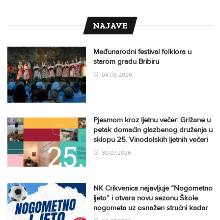
NAJAVE
Međunarodni festival folklora u
starom gradu Bribiru
04.08.2026
Pjesmom kroz ljetnu večer: Grižane u
petak domaćin glazbenog druženja u
sklopu 25. Vinodolskih ljetnih večeri
30.07.2026
NK Crikvenica najavljuje “Nogometno
ljeto” i otvara novu sezonu Škole
nogometa uz osnažen stručni kadar