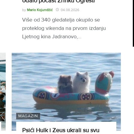
odalo počast Zrinku Ogresti
by
Mario Kojundžić
04.08.2026
Više od 340 gledatelja okupilo se
proteklog vikenda na prvom izdanju
Ljetnog kina Jadranovo,…
MAGAZIN
Psići Hulk i Zeus ukrali su svu