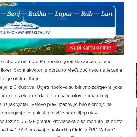
ki ribolov na moru Primorsko-goranske županije, a u
 crikveničkom akvatoriju održano Međuopćinsko natjecanje
ručje otoka i Kirije.
ja iz 6 klubova. Uvjeti ribolova su bili vrlo zahtjevni, jaka
nih koje želimo kada idemo na ribolov. Primarni cilj
a uz jak vjetar i valove pravi izazov je bilo sidrenje na
a na vaganje je ipak stigao više nego lijep ulov.
upne težine 55.328 grama. Prevladavale se menule uz nešto
 težine 3.992 gr osvojio je
Andrija Orlić
iz ŠRD ”Arbun”