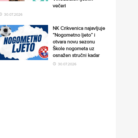
večeri
30.07.2026
NK Crikvenica najavljuje
“Nogometno ljeto” i
otvara novu sezonu
Škole nogometa uz
osnažen stručni kadar
30.07.2026