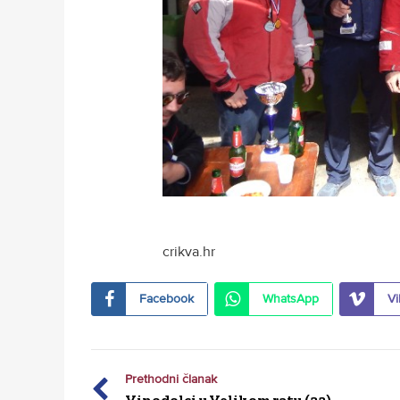
crikva.hr
Facebook
WhatsApp
Vi
Prethodni članak
Vinodolci u Velikom ratu (32)