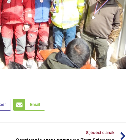
ber
Email
Sljedeći članak
Orezivanje stare murve na Trgu Stjepana