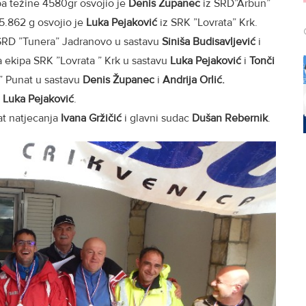
ba težine 4580gr osvojio je
Denis Županec
iz ŠRD”Arbun”
 5.862 g osvojio je
Luka Pejaković
iz SRK ”Lovrata” Krk.
 ŠRD ”Tunera” Jadranovo u sastavu
Siniša Budisavljević
i
la ekipa SRK ”Lovrata ” Krk u sastavu
Luka Pejaković
i
Tonči
” Punat u sastavu
Denis Županec
i
Andrija Orlić.
Luka Pejaković
.
at natjecanja
Ivana Gržičić
i glavni sudac
Dušan Rebernik
.