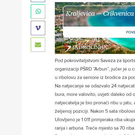
Pod pokroviteljstvom Saveza za šports
organizaciji PŠRD ”Arbun”, jučer je u
u ribolovu za seniore iz brodice za pod
Na natjecanje se odazvalo 24 natjecatel
bura, more valovito, uvjeti daleko od o
natjecatelja je bio pronaći ribu u jatu, 
željenoj poziciji. Nakon 5 sata ribolov
Ulovljeno je 1.011 primjeraka riba uk
ranja i arbuna. Treće mjesto sa 70 riba