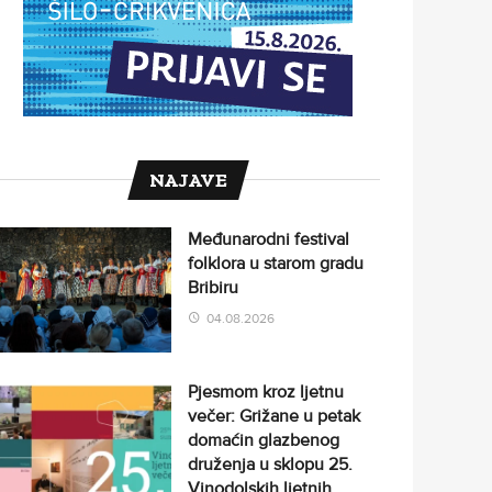
NAJAVE
Međunarodni festival
folklora u starom gradu
Bribiru
04.08.2026
Pjesmom kroz ljetnu
večer: Grižane u petak
domaćin glazbenog
druženja u sklopu 25.
Vinodolskih ljetnih