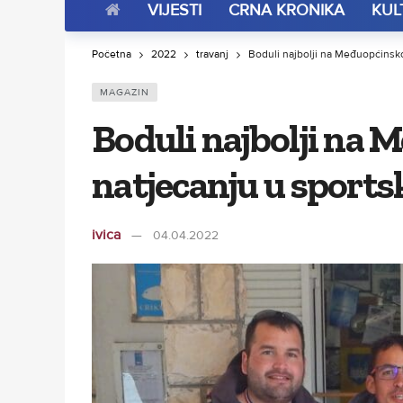
VIJESTI
CRNA KRONIKA
KUL
Početna
2022
travanj
Boduli najbolji na Međuopćinsk
MAGAZIN
Boduli najbolji na
natjecanju u sport
ivica
04.04.2022