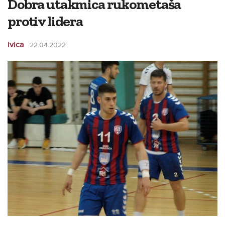
Dobra utakmica rukometaša
protiv lidera
ivica
22.04.2022