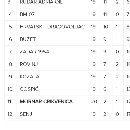
3.
RUDAR ADRIA OIL
19
11
2
4.
BM 07
19
11
0
5.
HRVATSKI
D
DRAGOVOLJAC
19
10
1
6.
BUZET
19
9
1
7.
ZADAR 1954
19
9
0
1
8.
ROVINJ
19
7
2
1
9.
KOZALA
19
7
2
1
10.
GOSPIĆ
19
6
1
1
11.
MORNAR-CRIKVENICA
20
2
1
1
12.
SENJ
19
2
0
1