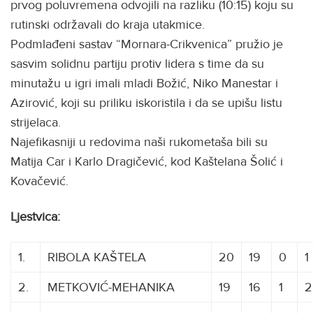
prvog poluvremena odvojili na razliku (10:15) koju su
rutinski održavali do kraja utakmice.
Podmlađeni sastav “Mornara-Crikvenica” pružio je
sasvim solidnu partiju protiv lidera s time da su
minutažu u igri imali mladi Božić, Niko Manestar i
Azirović, koji su priliku iskoristila i da se upišu listu
strijelaca.
Najefikasniji u redovima naši rukometaša bili su
Matija Car i Karlo Dragičević, kod Kaštelana Šolić i
Kovačević.
Ljestvica:
1.
RIBOLA KAŠTELA
20
19
0
1
2.
METKOVIĆ-MEHANIKA
19
16
1