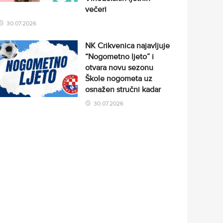
večeri
30.07.2026
NK Crikvenica najavljuje
“Nogometno ljeto” i
otvara novu sezonu
Škole nogometa uz
osnažen stručni kadar
30.07.2026