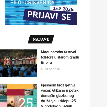
NAJAVE
Međunarodni festival
folklora u starom gradu
Bribiru
04.08.2026
Pjesmom kroz ljetnu
večer: Grižane u petak
domaćin glazbenog
druženja u sklopu 25.
Vinodolskih ljetnih