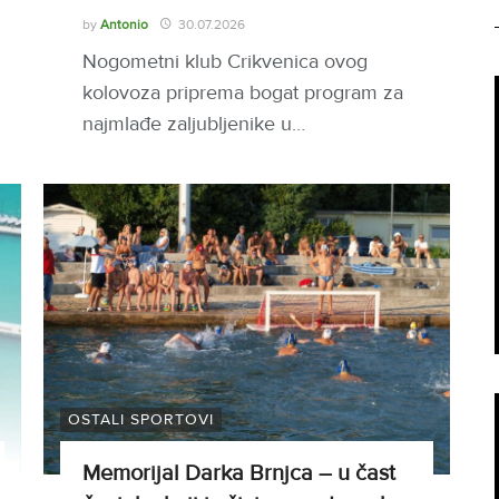
by
Antonio
30.07.2026
Nogometni klub Crikvenica ovog
kolovoza priprema bogat program za
najmlađe zaljubljenike u…
OSTALI SPORTOVI
Memorijal Darka Brnjca – u čast