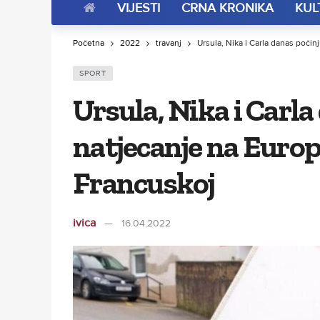
VIJESTI
CRNA KRONIKA
KUL
Početna
2022
travanj
Ursula, Nika i Carla danas poči
SPORT
Ursula, Nika i Carla
natjecanje na Euro
Francuskoj
ivica
16.04.2022