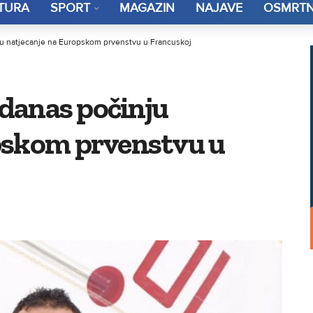
TURA
SPORT
MAGAZIN
NAJAVE
OSMRTN
nju natjecanje na Europskom prvenstvu u Francuskoj
 danas počinju
pskom prvenstvu u