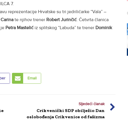
ILCA 7.
tavu reprezentacije Hrvatske su tri jedriličarke “Vala” –
 Carina
te njihov trener
Robert Jurinčić
. Četvrta članica
 je
Petra Mastelić
iz splitskog “Labuda” te trener
Dominik
ber
Email
Sljedeći članak
te
Crikvenički SDP obilježio Dan
oslobođenja Crikvenice od fašizma