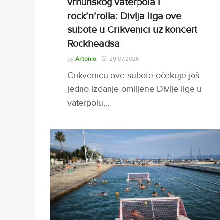
vrhunskog vaterpola i
rock’n’rolla: Divlja liga ove
subote u Crikvenici uz koncert
Rockheadsa
by
Antonio
29.07.2026
Crikvenicu ove subote očekuje još
jedno izdanje omiljene Divlje lige u
vaterpolu,…