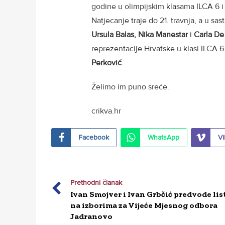
godine u olimpijskim klasama ILCA 6 i 
Natjecanje traje do 21. travnja, a u sas
Ursula Balas, Nika Manestar
i
Carla De
reprezentacije Hrvatske u klasi ILCA 6
Perković
.
Želimo im puno sreće.
crikva.hr
Facebook
WhatsApp
Vi
Prethodni članak
Ivan Smojver i Ivan Grbčić predvode lis
na izborima za Vijeće Mjesnog odbora
Jadranovo