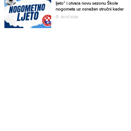
ljeto” i otvara novu sezonu Škole
nogometa uz osnažen stručni kadar
30.07.2026