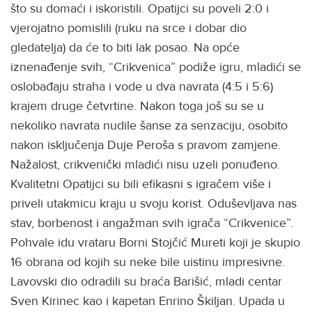
što su domaći i iskoristili. Opatijci su poveli 2:0 i
vjerojatno pomislili (ruku na srce i dobar dio
gledatelja) da će to biti lak posao. Na opće
iznenađenje svih, “Crikvenica” podiže igru, mladići se
oslobađaju straha i vode u dva navrata (4:5 i 5:6)
krajem druge četvrtine. Nakon toga još su se u
nekoliko navrata nudile šanse za senzaciju, osobito
nakon isključenja Duje Peroša s pravom zamjene.
Nažalost, crikvenički mladići nisu uzeli ponuđeno.
Kvalitetni Opatijci su bili efikasni s igračem više i
priveli utakmicu kraju u svoju korist. Oduševljava nas
stav, borbenost i angažman svih igrača “Crikvenice”.
Pohvale idu vrataru Borni Stojčić Mureti koji je skupio
16 obrana od kojih su neke bile uistinu impresivne.
Lavovski dio odradili su braća Barišić, mladi centar
Sven Kirinec kao i kapetan Enrino Škiljan. Upada u