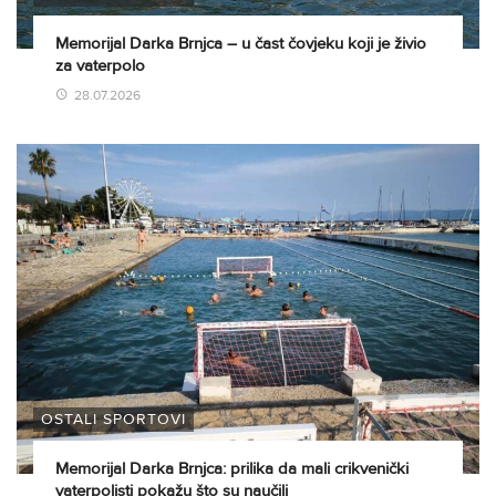
Memorijal Darka Brnjca – u čast čovjeku koji je živio
za vaterpolo
28.07.2026
OSTALI SPORTOVI
Memorijal Darka Brnjca: prilika da mali crikvenički
vaterpolisti pokažu što su naučili