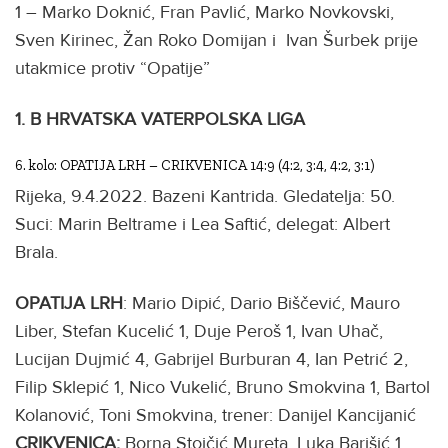
1 – Marko Doknić, Fran Pavlić, Marko Novkovski,
Sven Kirinec, Žan Roko Domijan i Ivan Šurbek prije
utakmice protiv “Opatije”
1. B HRVATSKA VATERPOLSKA LIGA
6. kolo: OPATIJA LRH – CRIKVENICA 14:9 (4:2, 3:4, 4:2, 3:1)
Rijeka, 9.4.2022. Bazeni Kantrida. Gledatelja: 50.
Suci: Marin Beltrame i Lea Saftić, delegat: Albert
Brala.
OPATIJA LRH
: Mario Dipić, Dario Biščević, Mauro
Liber, Stefan Kucelić 1, Duje Peroš 1, Ivan Uhač,
Lucijan Dujmić 4, Gabrijel Burburan 4, Ian Petrić 2,
Filip Sklepić 1, Nico Vukelić, Bruno Smokvina 1, Bartol
Kolanović, Toni Smokvina, trener: Danijel Kancijanić
CRIKVENICA:
Borna Stojčić Mureta, Luka Barišić 1,