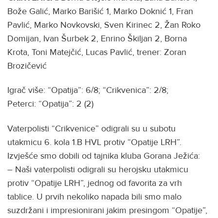
Bože Galić, Marko Barišić 1, Marko Doknić 1, Fran
Pavlić, Marko Novkovski, Sven Kirinec 2, Žan Roko
Domijan, Ivan Šurbek 2, Enrino Škiljan 2, Borna
Krota, Toni Matejčić, Lucas Pavlić, trener: Zoran
Brozičević
Igrač više: “Opatija”: 6/8; “Crikvenica”: 2/8;
Peterci: “Opatija”: 2 (2)
Vaterpolisti “Crikvenice” odigrali su u subotu
utakmicu 6. kola 1.B HVL protiv “Opatije LRH”.
Izvješće smo dobili od tajnika kluba Gorana Ježića:
– Naši vaterpolisti odigrali su herojsku utakmicu
protiv “Opatije LRH”, jednog od favorita za vrh
tablice. U prvih nekoliko napada bili smo malo
suzdržani i impresionirani jakim presingom “Opatije”,