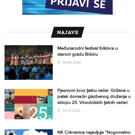
NAJAVE
Međunarodni festival folklora u
starom gradu Bribiru
04.08.2026
Pjesmom kroz ljetnu večer: Grižane u
petak domaćin glazbenog druženja u
sklopu 25. Vinodolskih ljetnih večeri
30.07.2026
NK Crikvenica najavljuje “Nogometno