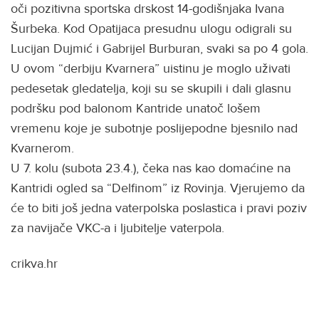
oči pozitivna sportska drskost 14-godišnjaka Ivana
Šurbeka. Kod Opatijaca presudnu ulogu odigrali su
Lucijan Dujmić i Gabrijel Burburan, svaki sa po 4 gola.
U ovom “derbiju Kvarnera” uistinu je moglo uživati
pedesetak gledatelja, koji su se skupili i dali glasnu
podršku pod balonom Kantride unatoč lošem
vremenu koje je subotnje poslijepodne bjesnilo nad
Kvarnerom.
U 7. kolu (subota 23.4.), čeka nas kao domaćine na
Kantridi ogled sa “Delfinom” iz Rovinja. Vjerujemo da
će to biti još jedna vaterpolska poslastica i pravi poziv
za navijače VKC-a i ljubitelje vaterpola.
crikva.hr