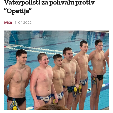
Vaterpolisti za pohvalu protiv
“Opatije”
ivica
11.04.2022