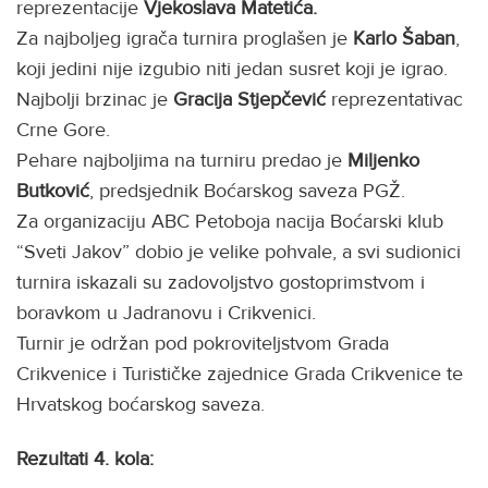
reprezentacije
Vjekoslava Matetića.
Za najboljeg igrača turnira proglašen je
Karlo Šaban
,
koji jedini nije izgubio niti jedan susret koji je igrao.
Najbolji brzinac je
Gracija Stjepčević
reprezentativac
Crne Gore.
Pehare najboljima na turniru predao je
Miljenko
Butković
, predsjednik Boćarskog saveza PGŽ.
Za organizaciju ABC Petoboja nacija Boćarski klub
“Sveti Jakov” dobio je velike pohvale, a svi sudionici
turnira iskazali su zadovoljstvo gostoprimstvom i
boravkom u Jadranovu i Crikvenici.
Turnir je održan pod pokroviteljstvom Grada
Crikvenice i Turističke zajednice Grada Crikvenice te
Hrvatskog boćarskog saveza.
Rezultati 4. kola: