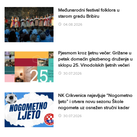
Međunarodni festival folklora u
starom gradu Bribiru
04.08.2026
Pjesmom kroz ljetnu večer: Grižane u
petak domaćin glazbenog druženja u
sklopu 25. Vinodolskih ljetnih večeri
30.07.2026
NK Crikvenica najavljuje “Nogometno
ljeto” i otvara novu sezonu Škole
nogometa uz osnažen stručni kadar
30.07.2026