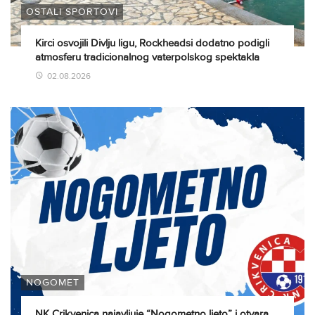
OSTALI SPORTOVI
Kirci osvojili Divlju ligu, Rockheadsi dodatno podigli
atmosferu tradicionalnog vaterpolskog spektakla
02.08.2026
NOGOMET
NK Crikvenica najavljuje “Nogometno ljeto” i otvara