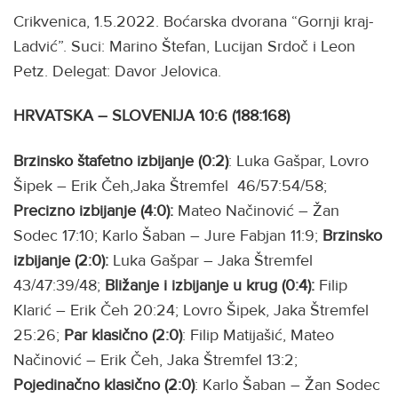
Crikvenica, 1.5.2022. Boćarska dvorana “Gornji kraj-
Ladvić”. Suci: Marino Štefan, Lucijan Srdoč i Leon
Petz. Delegat: Davor Jelovica.
HRVATSKA – SLOVENIJA 10:6 (188:168)
Brzinsko štafetno izbijanje (0:2)
: Luka Gašpar, Lovro
Šipek – Erik Čeh,Jaka Štremfel 46/57:54/58;
Precizno
izbijanje (4:0):
Mateo Načinović – Žan
Sodec 17:10; Karlo Šaban – Jure Fabjan 11:9;
Brzinsko
izbijanje (2:0):
Luka Gašpar – Jaka Štremfel
43/47:39/48;
Bližanje i izbijanje u krug (0:4):
Filip
Klarić – Erik Čeh 20:24; Lovro Šipek, Jaka Štremfel
25:26;
Par klasično (2:0)
: Filip Matijašić, Mateo
Načinović – Erik Čeh, Jaka Štremfel 13:2;
Pojedinačno klasično (2:0)
: Karlo Šaban – Žan Sodec