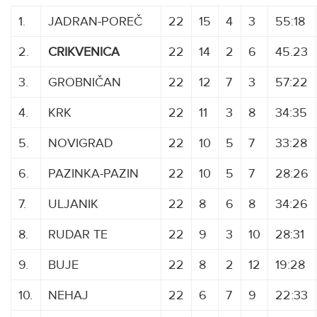
1.
JADRAN-POREČ
22
15
4
3
55:18
2.
CRIKVENICA
AAAA
22
14
2
6
45.23
3.
GROBNIČAN
22
12
7
3
57:22
4.
KRK
22
11
3
8
34:35
5.
NOVIGRAD
22
10
5
7
33:28
6.
PAZINKA-PAZIN
22
10
5
7
28:26
7.
ULJANIK
22
8
6
8
34:26
8.
RUDAR TE
22
9
3
10
28:31
9.
BUJE
22
8
2
12
19:28
10.
NEHAJ
22
6
7
9
22:33