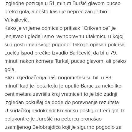
izgledne pozicije u 51. minuti Buršić glavom pucao
preko gola, a nešto kasnije neprecizan je bio i
Vukajlović.
Kako je vrijeme odmicalo pritisak “Crikvenice” je
jenjavao i gledali smo ravnopravnu utakmicu u kojoj
su i gosti imali svoje prigode. Tako je opasan pokušaj
Lucića ispod prečke izvadio Baričević, da bi u 79.
minuti nakon kornera Turkalj pucao glavom, ali preko
gola.
Blizu izjednačenja naši nogometaši su bili u 83.
minuti kad je lopta koju je uputio Barac za nekoliko
centimetara završila kraj vratnice i to je bio zadnji
izgledan pokušaj da dođe do poravnanja rezultata.
U sudačkoj nadoknadi Krčani su postigli i treći gol. Iz
polukontre je Jurešić na petercu pronašao
usamljenog Belobrajdića koji je sigurno pogodio za