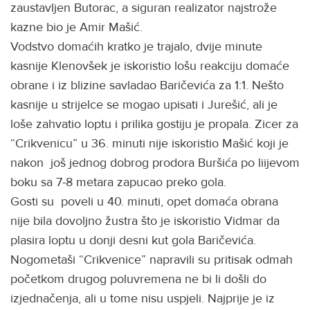
zaustavljen Butorac, a siguran realizator najstrože
kazne bio je Amir Mašić.
Vodstvo domaćih kratko je trajalo, dvije minute
kasnije Klenovšek je iskoristio lošu reakciju domaće
obrane i iz blizine savladao Baričevića za 1:1. Nešto
kasnije u strijelce se mogao upisati i Jurešić, ali je
loše zahvatio loptu i prilika gostiju je propala. Zicer za
“Crikvenicu” u 36. minuti nije iskoristio Mašić koji je
nakon još jednog dobrog prodora Buršića po liijevom
boku sa 7-8 metara zapucao preko gola.
Gosti su poveli u 40. minuti, opet domaća obrana
nije bila dovoljno žustra što je iskoristio Vidmar da
plasira loptu u donji desni kut gola Baričevića.
Nogometaši “Crikvenice” napravili su pritisak odmah
početkom drugog poluvremena ne bi li došli do
izjednačenja, ali u tome nisu uspjeli. Najprije je iz