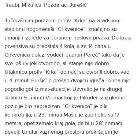
Traub), Mikulica, Pozderac, Jurešić
Jučerašnjim porazom protiv “Krka” na Gradskom
stadionu nogometaši “Crikvenice” značajno su
umanjili izglede za obranom naslova prvaka. Do kraja
prvenstva su preostala 4 kola, a za 14 dana u
Crikvenicu dolazi vodeći “Jadran-Poreč” tako da je
sve još uvijek otvoreno, ali stanje nije dobro.
Utakmicu protiv “Krka” domaći su otvorili dobro, već
u 4. minuti Buršić je prošao dvojicu igrača i onda nije
pogodio gol iz mat-situacije. Uzvratio je na drugoj
strani u 9. minuti Vidmar koji je također iz izgledne
pozicije bio neprecizan. “Crikvenica” je bila
konkretnija, u 23. minuti Mašić je zaprijetio sa 17
metara, opet zamalo kraj gola, da bi u 28′ domaći
poveli. Unutar kaznenog prostora prekršajem je