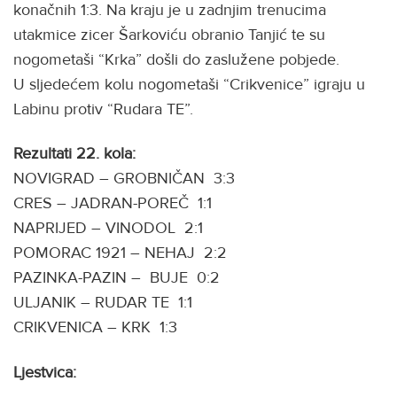
konačnih 1:3. Na kraju je u zadnjim trenucima
utakmice zicer Šarkoviću obranio Tanjić te su
nogometaši “Krka” došli do zaslužene pobjede.
U sljedećem kolu nogometaši “Crikvenice” igraju u
Labinu protiv “Rudara TE”.
Rezultati 22. kola:
NOVIGRAD – GROBNIČAN 3:3
CRES – JADRAN-POREČ 1:1
NAPRIJED – VINODOL 2:1
POMORAC 1921 – NEHAJ 2:2
PAZINKA-PAZIN – BUJE 0:2
ULJANIK – RUDAR TE 1:1
CRIKVENICA – KRK 1:3
Ljestvica: