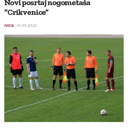
Novi posrtaj nogometaša
“Crikvenice”
ivica
01.05.2022