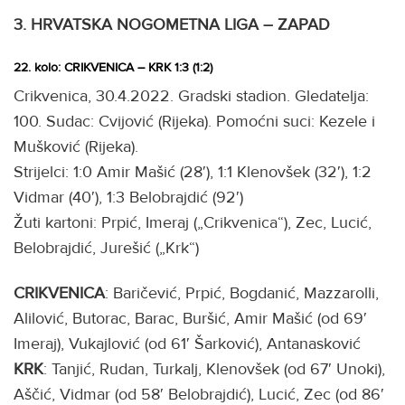
3. HRVATSKA NOGOMETNA LIGA – ZAPAD
22. kolo: CRIKVENICA – KRK 1:3 (1:2)
Crikvenica, 30.4.2022. Gradski stadion. Gledatelja:
100. Sudac: Cvijović (Rijeka). Pomoćni suci: Kezele i
Mušković (Rijeka).
Strijelci: 1:0 Amir Mašić (28′), 1:1 Klenovšek (32′), 1:2
Vidmar (40′), 1:3 Belobrajdić (92′)
Žuti kartoni: Prpić, Imeraj („Crikvenica“), Zec, Lucić,
Belobrajdić, Jurešić („Krk“)
CRIKVENICA
: Baričević, Prpić, Bogdanić, Mazzarolli,
Alilović, Butorac, Barac, Buršić, Amir Mašić (od 69′
Imeraj), Vukajlović (od 61′ Šarković), Antanasković
KRK
: Tanjić, Rudan, Turkalj, Klenovšek (od 67′ Unoki),
Aščić, Vidmar (od 58′ Belobrajdić), Lucić, Zec (od 86′