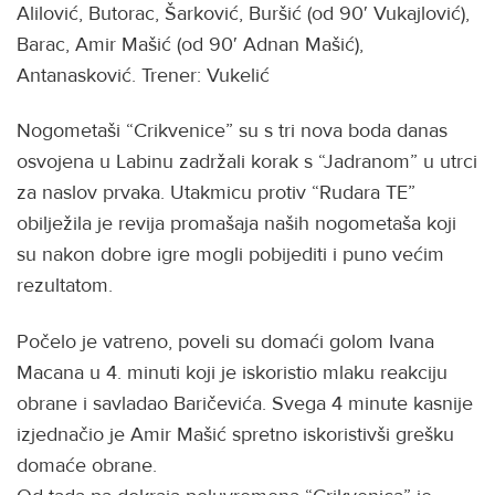
Alilović, Butorac, Šarković, Buršić (od 90′ Vukajlović),
Barac, Amir Mašić (od 90′ Adnan Mašić),
Antanasković. Trener: Vukelić
Nogometaši “Crikvenice” su s tri nova boda danas
osvojena u Labinu zadržali korak s “Jadranom” u utrci
za naslov prvaka. Utakmicu protiv “Rudara TE”
obilježila je revija promašaja naših nogometaša koji
su nakon dobre igre mogli pobijediti i puno većim
rezultatom.
Počelo je vatreno, poveli su domaći golom Ivana
Macana u 4. minuti koji je iskoristio mlaku reakciju
obrane i savladao Baričevića. Svega 4 minute kasnije
izjednačio je Amir Mašić spretno iskoristivši grešku
domaće obrane.