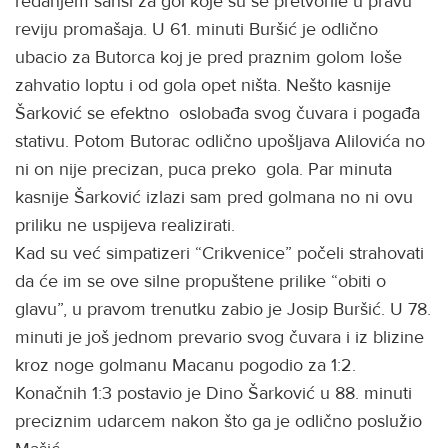
redanjem šansi za gol koje su se pretvorile u pravu
reviju promašaja. U 61. minuti Buršić je odlično
ubacio za Butorca koj je pred praznim golom loše
zahvatio loptu i od gola opet ništa. Nešto kasnije
Šarković se efektno oslobađa svog čuvara i pogađa
stativu. Potom Butorac odlično upošljava Alilovića no
ni on nije precizan, puca preko gola. Par minuta
kasnije Šarković izlazi sam pred golmana no ni ovu
priliku ne uspijeva realizirati.
Kad su već simpatizeri “Crikvenice” počeli strahovati
da će im se ove silne propuštene prilike “obiti o
glavu”, u pravom trenutku zabio je Josip Buršić. U 78.
minuti je još jednom prevario svog čuvara i iz blizine
kroz noge golmanu Macanu pogodio za 1:2.
Konačnih 1:3 postavio je Dino Šarković u 88. minuti
preciznim udarcem nakon što ga je odlično poslužio