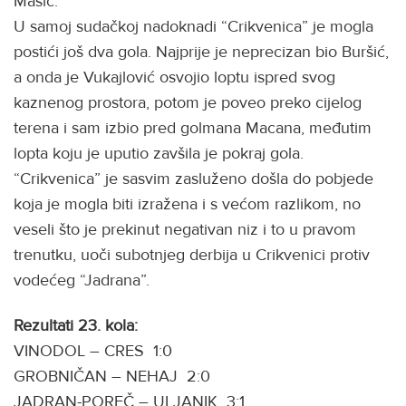
Mašić.
U samoj sudačkoj nadoknadi “Crikvenica” je mogla
postići još dva gola. Najprije je neprecizan bio Buršić,
a onda je Vukajlović osvojio loptu ispred svog
kaznenog prostora, potom je poveo preko cijelog
terena i sam izbio pred golmana Macana, međutim
lopta koju je uputio zavšila je pokraj gola.
“Crikvenica” je sasvim zasluženo došla do pobjede
koja je mogla biti izražena i s većom razlikom, no
veseli što je prekinut negativan niz i to u pravom
trenutku, uoči subotnjeg derbija u Crikvenici protiv
vodećeg “Jadrana”.
Rezultati 23. kola:
VINODOL – CRES 1:0
GROBNIČAN – NEHAJ 2:0
JADRAN-POREČ – ULJANIK 3:1