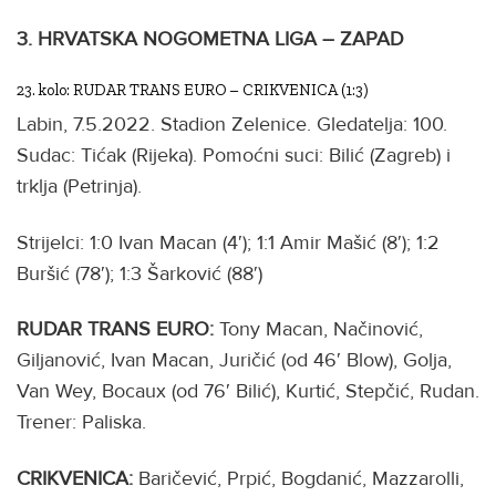
3. HRVATSKA NOGOMETNA LIGA – ZAPAD
23. kolo: RUDAR TRANS EURO – CRIKVENICA (1:3)
Labin, 7.5.2022. Stadion Zelenice. Gledatelja: 100.
Sudac: Tićak (Rijeka). Pomoćni suci: Bilić (Zagreb) i
trklja (Petrinja).
Strijelci: 1:0 Ivan Macan (4′); 1:1 Amir Mašić (8′); 1:2
Buršić (78′); 1:3 Šarković (88′)
RUDAR TRANS EURO:
Tony Macan, Načinović,
Giljanović, Ivan Macan, Juričić (od 46′ Blow), Golja,
Van Wey, Bocaux (od 76′ Bilić), Kurtić, Stepčić, Rudan.
Trener: Paliska.
CRIKVENICA:
Baričević, Prpić, Bogdanić, Mazzarolli,