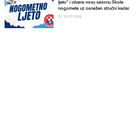
ljeto” i otvara novu sezonu Škole
nogometa uz osnažen stručni kadar
30.07.2026