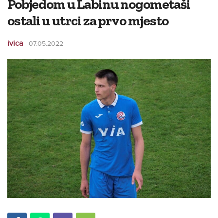
Pobjedom u Labinu nogometaši
ostali u utrci za prvo mjesto
ivica
07.05.2022