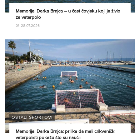
Memorijal Darka Brnjca – u čast čovjeku koji je živio
za vaterpolo
28.07.2026
OSTALI SPORTOVI
Memorijal Darka Brnjca: prilika da mali crikvenički
vaterpolisti pokažu što su naučili