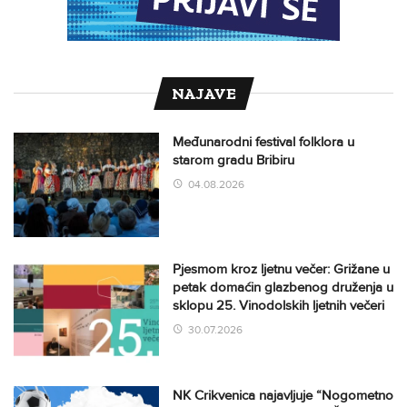
NAJAVE
Međunarodni festival folklora u
starom gradu Bribiru
04.08.2026
Pjesmom kroz ljetnu večer: Grižane u
petak domaćin glazbenog druženja u
sklopu 25. Vinodolskih ljetnih večeri
30.07.2026
NK Crikvenica najavljuje “Nogometno