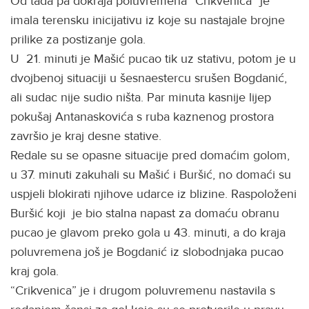
Od tada pa dokraja poluvremena “Crikvenica” je
imala terensku inicijativu iz koje su nastajale brojne
prilike za postizanje gola.
U 21. minuti je Mašić pucao tik uz stativu, potom je u
dvojbenoj situaciji u šesnaestercu srušen Bogdanić,
ali sudac nije sudio ništa. Par minuta kasnije lijep
pokušaj Antanaskovića s ruba kaznenog prostora
završio je kraj desne stative.
Redale su se opasne situacije pred domaćim golom,
u 37. minuti zakuhali su Mašić i Buršić, no domaći su
uspjeli blokirati njihove udarce iz blizine. Raspoloženi
Buršić koji je bio stalna napast za domaću obranu
pucao je glavom preko gola u 43. minuti, a do kraja
poluvremena još je Bogdanić iz slobodnjaka pucao
kraj gola.
“Crikvenica” je i drugom poluvremenu nastavila s