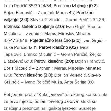
Luka Peričić 35/39:14/34;
Precizno izbijanje
(0:2)
:
Bojan Franović – Zvonimir Maras 4:7,
Precizno
valjanje (2:0):
Slavko Gržinčić – Goran Peričić 34:29
;
Brzinsko štafetno izbijanje (2:0):
Ivan Grgić, Branko
Miculinić – Zvonimir Maras, Miroslav Mihetec
32/47:30/49;
Pojedinačno klasično (2:0)
: Ivan Grgić –
Luka Peričić 12:11;
Parovi klasično (0:2)
: Ivica
Tapalović, Branko Miculinić – Goran Peričić, Željko
Blažičević 6:13;
Parovi klasično (2:0):
Bojan Franović,
Boris Matejčić – Zvonimir Maras, Miroslav Mihetec
13:3;
Parovi klasično (2:0)
: Dorijan Valenčić, Slavko
Gržinčić – Ivano Rajačić Muža, Ante Šarlija 9:8.
Pobjedom protiv “Kukuljanova”, direktnog konkurenta
za prvo mjesto, boćari “Svetog Jakova” stekli su
značajnu prednost na ligaškoj ljestvici. Susret je