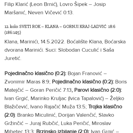
Filip Klarić (Leon Brnić), Lovro Šipek – Josip
Maršanić, Neven Vičević 0:13.
12. kolo: SVETI ROK – KLANA – GORNJI KRAJ-LADVIĆ 18:6
(186:145)
Klana, Marinići, 14.5.2022. Boćalište Klana, Boćarska
dvorana Marinići. Suci: Slobodan Cuculić i Saša
Juretić.
Pojedinačno klasično (0:2):
Bojan Franović –
Zvonimir Maras 8:9;
Pojedinačno klasično (0:2):
Boris
Matejčić – Goran Peričić 7:13
, Parovi klasično (2:0):
Ivan Grgić, Marinko Kruljac (Ivica Tapalović) – Željko
Blažičević, Ivano Rajačić Muža 13:5;
Trojka klasično
(2:0)
: Branko Miculinić, Dorijan Valenčić, Slavko
Gržinčić – Juraj Rubčić, Luka Peričić, Miroslav
Mihetec 13:3;
Brzinsko izbijanje (2:0):
Ivan Grgić –