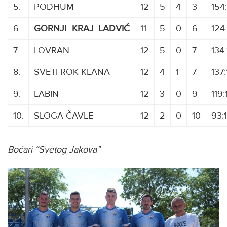
5.
PODHUM
12
5
4
3
154
6.
GORNJI
K
KRAJ
J
LADVIĆ
11
5
0
6
124
7.
LOVRAN
12
5
0
7
134
8.
SVETI ROK KLANA
12
4
1
7
137:
9.
LABIN
12
3
0
9
119
10.
SLOGA ČAVLE
12
2
0
10
93:
Boćari “Svetog Jakova”