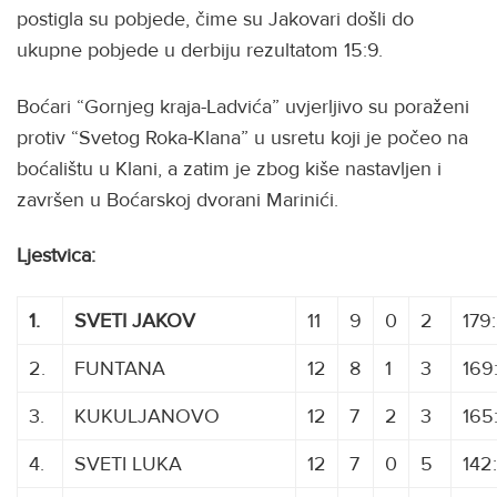
postigla su pobjede, čime su Jakovari došli do
ukupne pobjede u derbiju rezultatom 15:9.
Boćari “Gornjeg kraja-Ladvića” uvjerljivo su poraženi
protiv “Svetog Roka-Klana” u usretu koji je počeo na
boćalištu u Klani, a zatim je zbog kiše nastavljen i
završen u Boćarskoj dvorani Marinići.
Ljestvica:
1.
SVETI JAKOV
11
9
0
2
179
2.
FUNTANA
12
8
1
3
169
3.
KUKULJANOVO
12
7
2
3
165
4.
SVETI LUKA
12
7
0
5
142