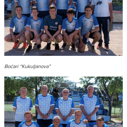
Boćari “Kukuljanova”