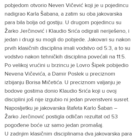
pobjedom otvorio Neven Vičević koji je u pojedincu
nadigrao Karla Šabana, a zatim su oba jakovarska
para bila bolja od gostiju. U drugom pojedincu su
Žarko Jerčinović i Klaudio Srića odigrali neriješeno, i
jedan i drugi su mogli do pobjede. Jakovari su nakon
prvih klasičnih disciplina imali vodstvo od 5:3, a to su
vodstvo nakon tehničkih disciplina povećali na 11:5.
Po velikoj vrućini u brzincu je Lovro Šipek pobijedio
Nevena Vičevića, a Damir Poslek u preciznom
izbijanju Borisa Mičetića. U preciznom valjanju je
bodove gostima donio Klaudio Srića koji u ovoj
disciplini još nije izgubio ni jedan prvenstveni susret.
Naposljetku je jakovarska štafeta Karlo Šaban –
Žarko Jerčinović postigla odličan rezultat od 53
pogođene boće uz samo jedan promašaj.
U zadnjim klasičnim disciplinama dva jakovarska para