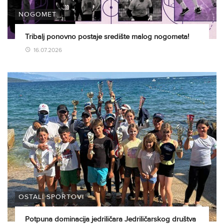
NOGOMET
Tribalj ponovno postaje središte malog nogometa!
16.07.2026
OSTALI SPORTOVI
Potpuna dominacija jedriličara Jedriličarskog društva