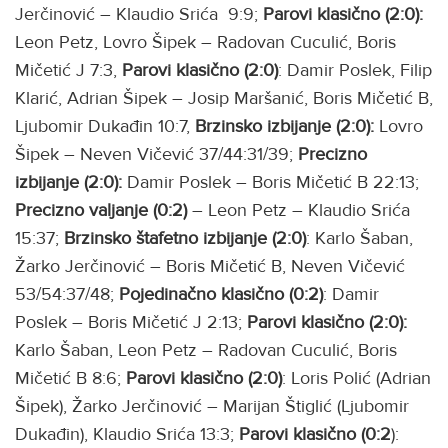
Jerčinović – Klaudio Srića 9:9;
Parovi klasično (2:0):
Leon Petz, Lovro Šipek – Radovan Cuculić, Boris
Mičetić J 7:3,
Parovi
klasično (2:0)
: Damir Poslek, Filip
Klarić, Adrian Šipek – Josip Maršanić, Boris Mičetić B,
Ljubomir Dukađin 10:7,
Brzinsko izbijanje (2:0):
Lovro
Šipek – Neven Vičević 37/44:31/39;
Precizno
izbijanje (2:0):
Damir Poslek – Boris Mičetić B 22:13;
Precizno valjanje (0:2)
– Leon Petz – Klaudio Srića
15:37;
Brzinsko štafetno izbijanje (2:0)
: Karlo Šaban,
Žarko Jerčinović – Boris Mičetić B, Neven Vičević
53/54:37/48;
Pojedinačno klasično (0:2)
: Damir
Poslek – Boris Mičetić J 2:13;
Parovi klasično (2:0):
Karlo Šaban, Leon Petz – Radovan Cuculić, Boris
Mičetić B 8:6;
Parovi klasično (2:0)
: Loris Polić (Adrian
Šipek), Žarko Jerčinović – Marijan Štiglić (Ljubomir
Dukađin), Klaudio Srića 13:3;
Parovi klasično (0:2
):