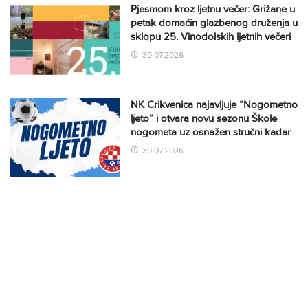
Pjesmom kroz ljetnu večer: Grižane u
petak domaćin glazbenog druženja u
sklopu 25. Vinodolskih ljetnih večeri
30.07.2026
NK Crikvenica najavljuje “Nogometno
ljeto” i otvara novu sezonu Škole
nogometa uz osnažen stručni kadar
30.07.2026